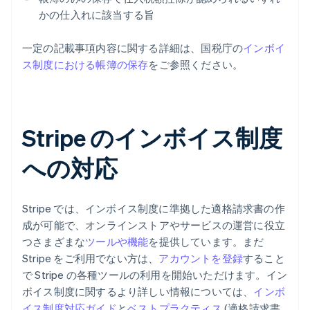
かの仕入れに該当する旨
一定の記載事項内容に関する詳細は、国税庁の
インボイ
ス制度における帳簿の保存
をご参照ください。
Stripe のインボイス制度
への対応
Stripe では、インボイス制度に準拠した適格請求書の作
成が可能で、オンラインストアやサービスの運営に役立
つさまざまな
ツールや機能
を提供しています。まだ
Stripe をご利用でない方は、
アカウントを登録
すること
で Stripe の各種ツールの利用を開始いただけます。イン
ボイス制度に関するより詳しい情報については、
インボ
アイルランド
イス制度対応ガイド
と
ベストプラクティス
(適格請求書