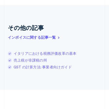
ギリシア
English
クロアチア
English
Italiano
ジブラルタル
その他の記事
English
シンガポール
インボイスに関する記事一覧
English
简体中文
スイス
Deutsch
Français
Italiano
English
イタリアにおける税務評価改革の基本
スウェーデン
Svenska
English
売上税が非課税の州
スペイン
GST の計算方法: 事業者向けガイド
Español
English
スロバキア
English
スロベニア
English
Italiano
タイ
ไทย
English
チェコ共和国
English