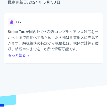
Recognition
ポーネント
最終更新日: 2024 年 5 月 30 日
SaaS
従量課金請求を提供
決済手段
製品ロードマップ
ステーブルコイン担保型
会計管理の
125 以上の決
Sessions 年次カンファ
のカードを発行
自動化
済手段を利用
レンス
エージェントによるサー
Stripe
可能
Terminal
採用情報
ビスのプロビジョニング
Tax
Sigma
業種別
対面支払い
ニュースルーム
と管理
カスタムレ
Authorization
Stripe Press
Stripe Tax が国内外での税務コンプライアンス対応を一
ポート
Boost
AI 企業
Data
決済成功率の
から十まで自動化するため、お客様は事業拡大に専念で
クリエイターエコノミ―
Pipeline
最適化
ゲーム
きます。納税義務の特定から税務登録、税額の計算と徴
リソース
データの同
Link
ホスピタリティ、旅行、
お問い合わせ
収、納税申告までを 1 カ所で管理可能です。
期
スピーディー
レジャー
な決済
保険
アプリへの導入
もっと知る
営業にお問い合わせ
メディアおよびエンター
コードサンプル
パートナーになる
テインメント
開発者のブログ
非営利団体
API ステータス
プロフェッショナルサー
その他
ビス
Product roadmap
パブリックセクター
今後の予定を確認
小売業
Radar
不正防止
エコシステム
Atlas
スタートアップの企業設立