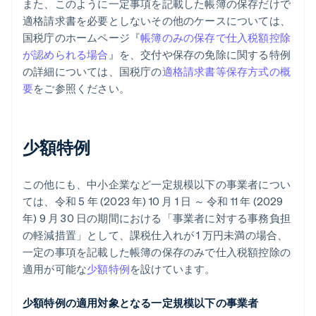
また、このように一定事項を記載した帳簿の保存だけで
適格請求書を必要としないその他のケースについては、
国税庁のホームページ『
帳簿のみの保存で仕入税額控除
が認められる場合
』を、交付や保存の免除に関する特例
の詳細については、国税庁の
適格請求書等保存方式の概
要
をご参照ください。
少額特例
この他にも、中小企業など一定規模以下の事業者につい
ては、令和 5 年 (2023 年) 10 月 1 日 ～ 令和 11 年 (2029
年) 9 月 30 日の期間における「事業者に対する事務負担
の軽減措置」として、課税仕入れが 1 万円未満の場合、
一定の事項を記載した帳簿の保存のみで仕入税額控除の
適用が可能な
少額特例
を設けています。
少額特例の適用対象となる一定規模以下の事業者