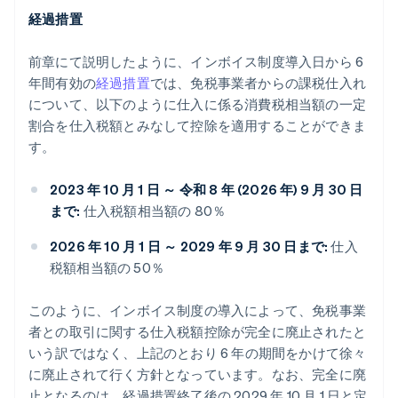
経過措置
前章にて説明したように、インボイス制度導入日から 6
年間有効の
経過措置
では、免税事業者からの課税仕入れ
について、以下のように仕入に係る消費税相当額の一定
割合を仕入税額とみなして控除を適用することができま
す。
2023 年 10 月 1 日 ～ 令和 8 年 (2026 年) 9 月 30 日
まで:
仕入税額相当額の 80％
2026 年 10 月 1 日 ～ 2029 年 9 月 30 日まで:
仕入
税額相当額の 50％
このように、インボイス制度の導入によって、免税事業
者との取引に関する仕入税額控除が完全に廃止されたと
いう訳ではなく、上記のとおり 6 年の期間をかけて徐々
に廃止されて行く方針となっています。なお、完全に廃
止となるのは、経過措置終了後の 2029 年 10 月 1 日と定