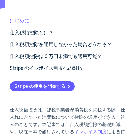
パートナー
Climate
Stripe App Marketplace
カーボンリムーバル
はじめに
Identity
オンライン本人確認
仕入税額控除とは？
仕入税額控除の対象
仕入税額控除を適用しなかった場合どうなる？
輸入消費税も仕入税額控除の対象となる
免税事業者との取引における経過措置
仕入税額控除は 3 万円未満でも適用可能？
Stripe Sessions 2026
取引額 3 万円未満の場合における交付義務の免除
Stripe のインボイス制度への対応
Stripe が AI の経済インフラをどのように構築しているかを
ご覧ください。
少額特例
こちらをご覧ください
Stripe の使用を開始する
仕入税額控除は、課税事業者が消費税を納税する際、仕
入れにかかった消費税について控除の適用ができる仕組
みのことです。本記事では、仕入税額控除の基礎知識
や、現在日本で施行されている
インボイス制度
による特