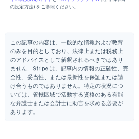
English
の設定方法) をご参照ください。
アメリカ
English
Español
简体中文
アラブ首長国連邦
English
イギリス
English
この記事の内容は、一般的な情報および教育
イタリア
のみを目的としており、法律上または税務上
Italiano
English
インド
のアドバイスとして解釈されるべきではあり
English
ません。Stripe は、記事内の情報の正確性、完
エストニア
全性、妥当性、または最新性を保証または請
English
オーストラリア
け合うものではありません。特定の状況につ
English
いては、管轄区域で活動する資格のある有能
オーストリア
Deutsch
English
な弁護士または会計士に助言を求める必要が
オランダ
あります。
Nederlands
English
カナダ
English
Français
キプロス
English