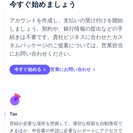
今すぐ始めましょう
デンマーク
English
ドイツ
アカウントを作成し、支払いの受け付けを開始
Deutsch
English
しましょう。契約や、銀行情報の提出などの手
ニュージーランド
続きは不要です。貴社ビジネスに合わせたカス
English
ノルウェー
タムパッケージのご提案については、営業担当
English
にお問い合わせください。
ハンガリー
English
フィンランド
今すぐ始める
営業にお問い合わせ
English
Svenska
ブラジル
Português
English
フランス
Français
English
ブルガリア
English
Tax
ベルギー
Nederlands
Français
Deutsch
English
登録が必要な場所を把握して、適切な税額を自動徴収で
ポーランド
きるほか、申告書の申請に必要なレポートにアクセスで
English