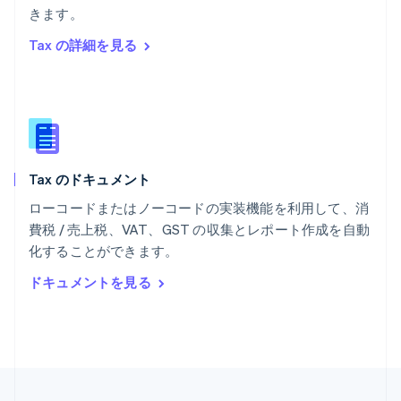
きます。
ポルトガル
Português
English
Tax の詳細を見る
マルタ
English
マレーシア
English
简体中文
メキシコ
Español
English
ラトビア
Tax のドキュメント
English
リトアニア
ローコードまたはノーコードの実装機能を利用して、消
English
費税 / 売上税、VAT、GST の収集とレポート作成を自動
リヒテンシュタイン
化することができます。
Deutsch
English
ルーマニア
ドキュメントを見る
English
ルクセンブルグ
Français
Deutsch
English
中国香港特別行政区
English
简体中文
中国本土
简体中文
English