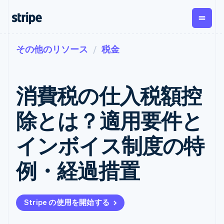
その他のリソース
税金
企業規模別
ドキュメント
学ぶ
支払い
収益
資金管
プラッ
理
フォー
大企業向け
Stripe のドキュメント
ブログ
とマー
Payments
Billing
スタートアップ向け
API リファレンス
導入事例
消費税の仕入税額控
オンライン決
経常収益
ットプ
Global
ライブラリと SDK
ガイド
済
Metronome
Payouts
イス
Stripe Apps
Managed
除とは？適用要件と
従量課金
Payments
第三者
Connec
ユースケース別
マーチャント
サブスクリ
への入
サポート
プション
オブレコード
金
インボイス制度の特
プラッ
ガイド
エージェンティックコマ
サブスクリ
ソリューショ
Payment links
フォー
ース
サポートに問い合わせる
プションの
ン
決済の
E コマース / ECサイト
オンライン決済を受け付
管理サポートプラン
コーディング
管理
Invoicing
例・経過措置
築
埋込型金融
け
プロフェッショナルサー
1 回限りまた
不要の決済ペ
請求・財務関連
構築済みの決済を実装
ビス
は継続
ージ
Checkout
グローバルビジネス
プラットフォームまたは
構築済み決済
Tax
アプリ内決済
マーケットプレイスを構
消費税と
UI
Stripe の使用を開始する
マーケットプレイス
築する
VAT の自動
Elements
資金管理
サブスクリプションを管
柔軟な UI コン
計算
Revenue
会社
プラットフォーム
理