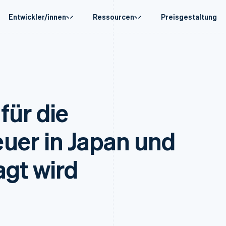
Entwickler/innen
Ressourcen
Preisgestaltung
e Case
Leitfäden
Nach Branche
Unternehmen
Geldmanagement
Plattformen u
basierter Handel
 anfordern
Grundlagen: Online-Zahlungen akzeptieren
KI-Unternehmen
Produkt-Roadmap
Globale Auszahlungen
Connect
ete Support-Pläne
So integrieren Sie einen vorkonfigurierten
Creator Economy
Stripe Sessions
msatz
Auszahlungen an Dritte
Zahlungen für
erce
nstleistungen
Bezahlvorgang
Gaming
Karriere
Capital
Treasury for
für die
d Finance
So bauen Sie eine Plattform oder einen Marktplatz
Bewirtung, Reisen und Freiz
Newsroom
brechnung
Unternehmensfinanzierung
Eingebettete
utomatisierung
auf
Versicherungen
Stripe Press
Crypto
Finanzdienstl
 Unternehmen
Grundlagen der Abonnementverwaltung
Medien und Unterhaltung
ung
Wallet, Ausstellung von
Issuing
Zahlungen
So setzen Sie nutzungsbasierte Abrechnung um
Gemeinnützige Organisati
uer in Japan und
Stablecoin und
Physische und 
ätze
Stablecoin-gestützte Karten ausgeben: So geht´s
Fachdienstleistungen
rkehrend
Karteninfrastruktur
Krypto-Onramp
nagement
Bereitstellung und Verwaltung von Diensten mit
Öffentlicher Sektor
Einbettbare Krypto-Käufe
rmen
Agenten
Einzelhandel
agt wird
on
tisierung
Berichte