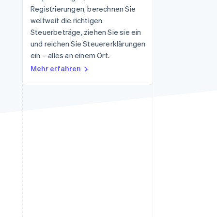
Registrierungen, berechnen Sie
weltweit die richtigen
Steuerbeträge, ziehen Sie sie ein
Stripe-Sessions 2026
Erfahren Sie, wie Stripe
und reichen Sie Steuererklärungen
Lösungen für die
ein – alles an einem Ort.
Wirtschaftsinfrastruktur
Mehr erfahren
für KI aufbaut.
Jetzt ansehen