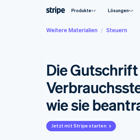
Produkte
Lösungen
Weitere Materialien
Steuern
Nach Phase
Dokumentation
Wissenswertes
Nach Us
Support
Payments
Umsatz
Unternehmen
Stripe-Dokumentation
Blog
Agenten
Support
Payments
Billing
Start-ups
API-Referenz
Kundenstories
Crypto
Verwalt
Online-Zahlungen
Wiederkehrender U
Bibliotheken und SDKs
Leitfäden
E-Comm
Fachdie
Managed Payments
Metronome
Stripe Apps
Die Gutschrift 
Embedde
Lösung für eingetragene
Nutzungsbasierte A
Finanza
Händler/innen
Abonnements
Globale
Abonnementverwalt
Payment links
In-App-
Verbrauchsste
No-Code-Zahlungen
Invoicing
Marktpl
Einmalig oder wiede
Checkout
Geldma
Vorgefertigte Zahlungs-UIs
Tax
Plattfo
wie sie beantr
Verkaufs- und USt.-
Elements
SaaS
Flexible UI-Komponenten
Optimierung
Zahlungsmethoden
Revenue Recogniti
Zugriff auf mehr als 125
Buchhaltungsautoma
Terminal
Stripe Sigma
Jetzt mit Stripe starten
Zahlungen vor Ort
Benutzerdefinierte 
Authorization Boost
Data Pipeline