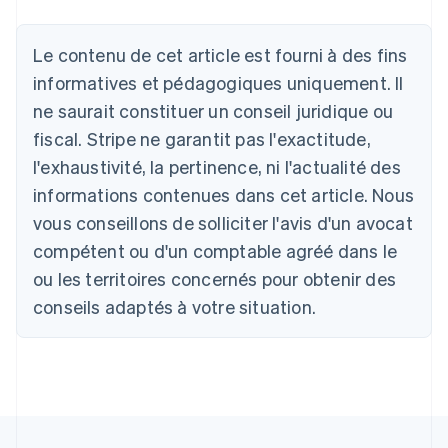
Le contenu de cet article est fourni à des fins
Allemagne
Deutsch
English
informatives et pédagogiques uniquement. Il
Australie
ne saurait constituer un conseil juridique ou
English
Autriche
fiscal. Stripe ne garantit pas l'exactitude,
Deutsch
English
l'exhaustivité, la pertinence, ni l'actualité des
Belgique
informations contenues dans cet article. Nous
Nederlands
Français
Deutsch
English
Brésil
vous conseillons de solliciter l'avis d'un avocat
Português
English
compétent ou d'un comptable agréé dans le
Bulgarie
ou les territoires concernés pour obtenir des
English
Canada
conseils adaptés à votre situation.
English
Français
Chine continentale
简体中文
English
Chypre
English
Croatie
English
Italiano