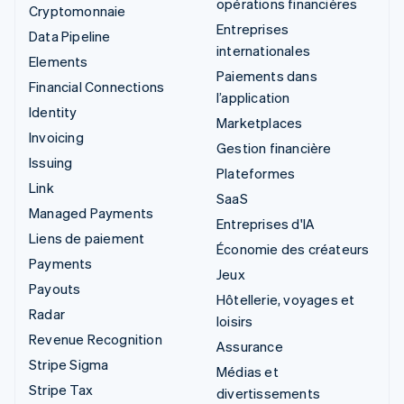
opérations financières
Cryptomonnaie
Entreprises
Data Pipeline
internationales
Elements
Paiements dans
Financial Connections
l’application
Identity
Marketplaces
Invoicing
Gestion financière
Issuing
Plateformes
Link
SaaS
Managed Payments
Entreprises d'IA
Liens de paiement
Économie des créateurs
Payments
Jeux
Payouts
Hôtellerie, voyages et
Radar
loisirs
Revenue Recognition
Assurance
Stripe Sigma
Médias et
Stripe Tax
divertissements