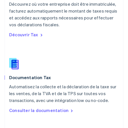
Nouvelle-Zélande
Découvrez où votre entreprise doit être immatriculée,
English
facturez automatiquement le montant de taxes requis
Pays-Bas
et accédez aux rapports nécessaires pour effectuer
Nederlands
English
vos déclarations fiscales.
Pologne
English
Découvrir Tax
Portugal
Português
English
R.A.S. de Hong Kong, Chine
English
简体中文
République tchèque
English
Roumanie
Documentation Tax
English
Royaume-Uni
Automatisez la collecte et la déclaration de la taxe sur
English
les ventes, de la TVA et de la TPS sur toutes vos
Singapour
transactions, avec une intégration low ou no-code.
English
简体中文
Slovaquie
Consulter la documentation
English
Slovénie
English
Italiano