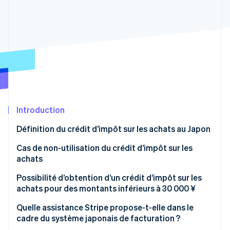
Découvrez les prochaines évolutions
Commerce en ligne
Radar
Prévention de la fraude
Écosystème
Atlas
Constitution de start-up
Partenaires
Climate
Stripe App Marketplace
Élimination du carbone
Identity
Vérification de l'identité
Introduction
Définition du crédit d’impôt sur les achats au Japon
Achats éligibles au crédit d’impôt
Cas de non-utilisation du crédit d’impôt sur les
achats
Cas de la taxe sur les importations
Stripe Sessions 2026
Découvrez comment Stripe construit l’infrastructure écono
Présentation des mesures transitoires pour les
Possibilité d’obtention d’un crédit d’impôt sur les
Regarder la vidéo
transactions réalisées avec des entreprises
achats pour des montants inférieurs à 30 000 ¥
exonérées de taxe
Exemption de l’obligation d’émettre des factures
Quelle assistance Stripe propose-t-elle dans le
admissibles pour les montants inférieurs à 30 000 ¥
cadre du système japonais de facturation ?