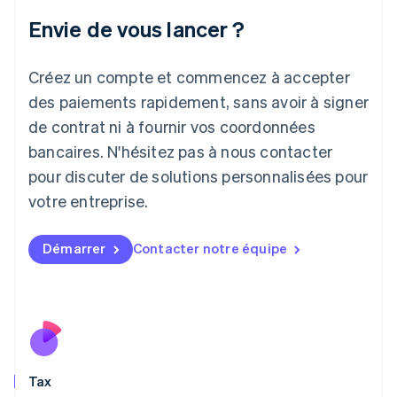
Irlande
Envie de vous lancer ?
English
Italie
Italiano
English
Créez un compte et commencez à accepter
Japon
日本語
English
des paiements rapidement, sans avoir à signer
Lettonie
de contrat ni à fournir vos coordonnées
English
bancaires. N'hésitez pas à nous contacter
Liechtenstein
pour discuter de solutions personnalisées pour
Deutsch
English
Lituanie
votre entreprise.
English
Luxembourg
Français
Deutsch
English
Démarrer
Contacter notre équipe
Malaisie
English
简体中文
Malte
English
Mexique
Español
English
Norvège
Tax
English