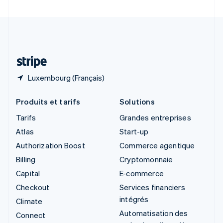
Suède
Svenska
English
Suisse
Deutsch
Français
Italiano
English
Thaïlande
ไทย
English
Luxembourg (Français)
Produits et tarifs
Solutions
Tarifs
Grandes entreprises
Atlas
Start-up
Authorization Boost
Commerce agentique
Billing
Cryptomonnaie
Capital
E-commerce
Checkout
Services financiers
intégrés
Climate
Automatisation des
Connect