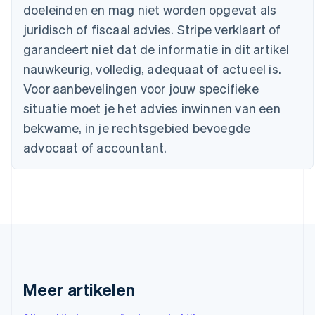
Brazilië
doeleinden en mag niet worden opgevat als
Português
English
juridisch of fiscaal advies. Stripe verklaart of
Bulgarije
garandeert niet dat de informatie in dit artikel
English
Canada
nauwkeurig, volledig, adequaat of actueel is.
English
Français
Voor aanbevelingen voor jouw specifieke
Cyprus
situatie moet je het advies inwinnen van een
English
Denemarken
bekwame, in je rechtsgebied bevoegde
English
advocaat of accountant.
Duitsland
Deutsch
English
Estland
English
Finland
English
Svenska
Frankrijk
Français
English
Gibraltar
English
Meer artikelen
Griekenland
English