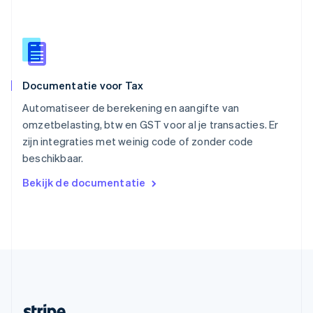
Slovenië
English
Italiano
Slowakije
English
Spanje
Español
English
Documentatie voor Tax
Thailand
ไทย
English
Automatiseer de berekening en aangifte van
Tsjechië
omzetbelasting, btw en GST voor al je transacties. Er
English
zijn integraties met weinig code of zonder code
Vasteland van China
beschikbaar.
简体中文
English
Verenigd Koninkrijk
Bekijk de documentatie
English
Verenigde Arabische Emiraten
English
Verenigde Staten
English
Español
简体中文
Zweden
Svenska
English
Zwitserland
Deutsch
Français
Italiano
English