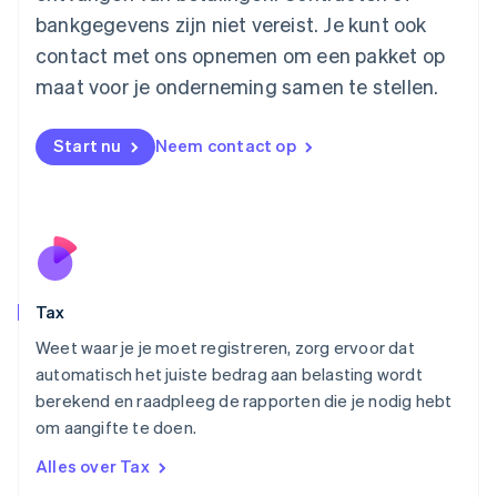
Maleisië
bankgegevens zijn niet vereist. Je kunt ook
English
简体中文
contact met ons opnemen om een pakket op
Malta
English
maat voor je onderneming samen te stellen.
Mexico
Español
English
Nederland
Start nu
Neem contact op
Nederlands
English
Nieuw-Zeeland
English
Noorwegen
English
Oostenrijk
Deutsch
English
Tax
Polen
English
Weet waar je je moet registreren, zorg ervoor dat
Portugal
automatisch het juiste bedrag aan belasting wordt
Português
English
berekend en raadpleeg de rapporten die je nodig hebt
Roemenië
om aangifte te doen.
English
Singapore
Alles over Tax
English
简体中文