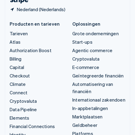
Nederland (Nederlands)
Producten en tarieven
Oplossingen
Tarieven
Grote ondernemingen
Atlas
Start-ups
Authorization Boost
Agentic commerce
Billing
Cryptovaluta
Capital
E-commerce
Checkout
Geïntegreerde financiën
Climate
Automatisering van
financiën
Connect
Internationaal zakendoen
Cryptovaluta
In-appbetalingen
Data Pipeline
Marktplaatsen
Elements
Geldbeheer
Financial Connections
Platforms
Identity