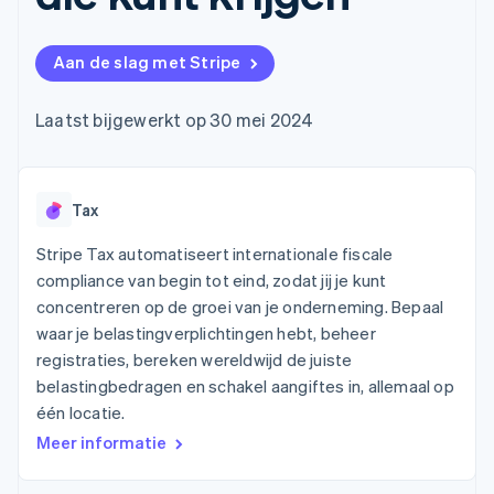
Toegang tot meer
Data Pipeline
Bedrijf
Marktplaatsen
Gegevenssynchronisatie
dan 125
Geldbeheer
Facturatie naar gebruik
Terminal
Productroadmap
Platforms
bieden
Aan de slag met Stripe
Fysieke betalingen
Jaarlijks congres
SaaS
Betaalkaarten uitgeven
Authorization
Sessions
die door stablecoins
Boost
Vacatures
worden gedekt
Laatst bijgewerkt op 30 mei 2024
Optimaliseer de
Stripe Newsroom
Diensten voorzien en
acceptatie
Stripe Press
beheren met agents
Per branche
Link
Versneld afrekenen
Financial
Tax
AI-bedrijven
Connections
Creator economy
Contact
Bronnen
Data gekoppelde
Gaming
Stripe Tax automatiseert internationale fiscale
rekeningen
Horeca, reizen en vrije
Neem contact op
compliance van begin tot eind, zodat jij je kunt
tijd
App-integraties
Partner worden
concentreren op de groei van je onderneming. Bepaal
Verzekering
Voorbeelden van code
Media en entertainment
Developerblog
waar je belastingverplichtingen hebt, beheer
API-status
registraties, bereken wereldwijd de juiste
Meer
Non-profitorganisaties
belastingbedragen en schakel aangiftes in, allemaal op
Product roadmap
Ontdek wat er in het verschiet ligt
Professionele
één locatie.
dienstverlening
Radar
Meer informatie
Publieke sector
Fraudepreventie
Detailhandel
Atlas