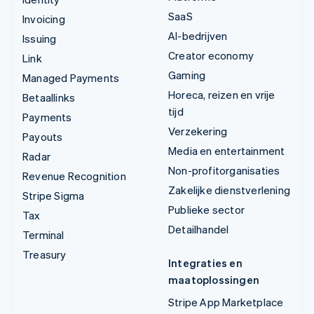
SaaS
Invoicing
AI-bedrijven
Issuing
Creator economy
Link
Gaming
Managed Payments
Horeca, reizen en vrije
Betaallinks
tijd
Payments
Verzekering
Payouts
Media en entertainment
Radar
Non-profitorganisaties
Revenue Recognition
Zakelijke dienstverlening
Stripe Sigma
Publieke sector
Tax
Detailhandel
Terminal
Treasury
Integraties en
maatoplossingen
Stripe App Marketplace