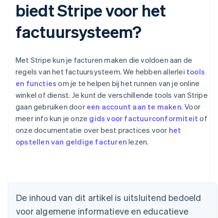
biedt Stripe voor het
factuursysteem?
Met Stripe kun je facturen maken die voldoen aan de
regels van het factuursysteem. We hebben allerlei
tools
en functies
om je te helpen bij het runnen van je online
winkel of dienst. Je kunt de verschillende tools van Stripe
gaan gebruiken door
een account aan te maken
. Voor
meer info kun je onze
gids voor factuurconformiteit
of
onze documentatie over best practices voor
het
opstellen van geldige facturen
lezen.
Australië
English
De inhoud van dit artikel is uitsluitend bedoeld
België
voor algemene informatieve en educatieve
Nederlands
Français
Deutsch
English