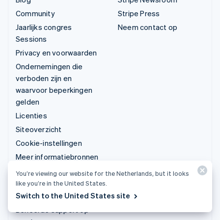
Community
Stripe Press
Jaarlijks congres
Neem contact op
Sessions
Privacy en voorwaarden
Ondernemingen die
verboden zijn en
waarvoor beperkingen
gelden
Licenties
Siteoverzicht
Cookie-instellingen
Meer informatiebronnen
You’re viewing our website for the Netherlands, but it looks
Ondersteuning
like you’re in the United States.
Switch to the United States site
Ondersteuning vragen
Beheerde support op