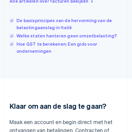
Alle artikelen over facturen bekijken
Hongarije
English
Hongkong SAR, China
De basisprincipes van de hervorming van de
English
简体中文
Ierland
belastingaanslag in Italië
English
Welke staten hanteren geen omzetbelasting?
India
Hoe GST te berekenen: Een gids voor
English
Italië
ondernemingen
Italiano
English
Japan
日本語
English
Kroatië
English
Italiano
Letland
English
Liechtenstein
Deutsch
English
Klaar om aan de slag te gaan?
Litouwen
English
Luxemburg
Maak een account en begin direct met het
Français
Deutsch
English
ontvangen van betalingen. Contracten of