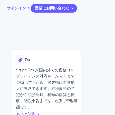
サインイン
営業にお問い合わせ
リソース
エコシステム
お問い合わせ
ームとマーケット
その他
アプリへの導入
パートナー
営業にお問い合わせ
Product roadmap
ス
コードサンプル
Stripe App Marketplace
パートナーになる
今後の予定を確認
開発者のブログ
ーム決済の構築
ャー
API ステータス
Radar
不正防止
Tax
ンメント
Atlas
スタートアップの企業設立
Stripe Tax が国内外での税務コン
プライアンス対応を一から十まで
Climate
カーボンリムーバル
自動化するため、お客様は事業拡
大に専念できます。納税義務の特
Identity
オンライン本人確認
定から税務登録、税額の計算と徴
収、納税申告までを 1 カ所で管理可
能です。
もっと知る