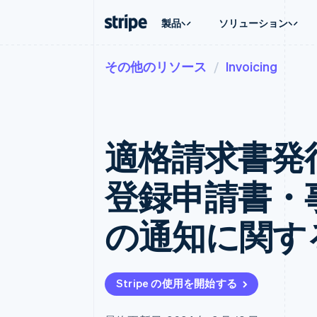
製品
ソリューション
その他のリソース
Invoicing
企業規模別
ドキュメント
学ぶ
ユースケ
サポート
支払い
収益
大企業向け
Stripe のドキュメント
ブログ
エージェ
サポート
Payments
Billing
スタートアップ向け
API リファレンス
導入事例
E コマー
管理サポ
オンライン決済
経常収益
ライブラリと SDK
ガイド
埋込型
プロフェ
Managed Payments
Metronome
Stripe Apps
適格請求書発
請求・
マーチャントオブレコードソリ
従量課金
グローバ
ューション
サブスクリプション
アプリ
サブスクリプション
Payment links
マーケッ
登録申請書・
コーディング不要の決済ページ
Invoicing
資金管
1 回限りまたは継続
Checkout
プラット
構築済み決済 UI
Tax
SaaS
の通知に関す
消費税と VAT の自
Elements
柔軟な UI コンポーネント
Revenue Recogniti
会計管理の自動化
決済手段
125 以上の決済手段を利用可能
Stripe Sigma
カスタムレポート
Terminal
Stripe の使用を開始する
対面支払い
Data Pipeline
データの同期
Authorization Boost
決済成功率の最適化