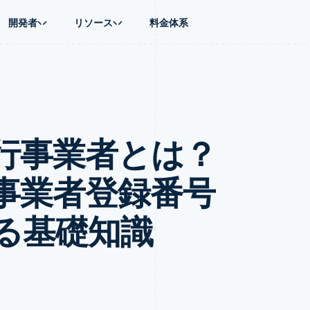
開発者
リソース
料金体系
ース別
ガイド
業種別
会社
資金管理
プラットフォ
プレイス
ンティックコマース
に問い合わせる
オンライン決済を受け付け
AI 企業
製品ロードマップ
Global Payouts
ス / ECサイト
ートプラン
構築済みの決済を実装
クリエイターエコノミ―
Sessions 年次カンファレン
第三者への入金
Connect
金融
ッショナルサービス
プラットフォームまたはマーケットプレイスを構築する
ゲーム
採用情報
プラットフォ
行事業者とは？
財務関連
ホスピタリティ、旅行、レジ
ニュースルーム
ルビジネス
サブスクリプションを管理
保険
Stripe Press
内決済
従量課金請求を提供
メディアおよびエンターテイ
の管理
トプレイス
ステーブルコイン担保型のカードを発行
事業者登録番号
理
エージェントによるサービスのプロビジョニングと管理
非営利団体
フォーム
プロフェッショナルサービス
パブリックセクター
る基礎知識
動計算
小売業
on