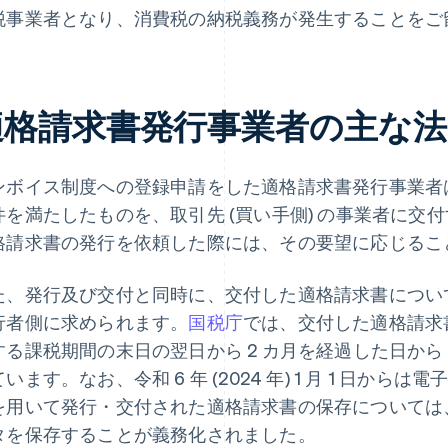
税事業者となり、消費税の納税義務が発生することをご
適格請求書発行事業者の主な法
ンボイス制度への登録申請をした適格請求書発行事業者
件を満たしたものを、取引先 (買い手側) の事業者に交
格請求書の発行を依頼した際には、その要望に応じるこ
た、発行及び交付と同時に、交付した適格請求書につい
行者側に求められます。
国税庁
では、交付した適格請求
する課税期間の末日の翌日から 2 カ月を経過した日から
います。なお、令和 6 年 (2024 年) 1 月 1 日か
を用いて発行・交付された適格請求書の保存については
タを保存することが義務化されました。