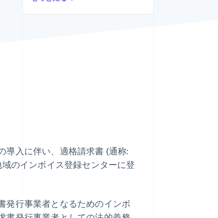
Stripe Sessions 2026
Stripe が AI の経済インフ
ラをどのように構築して
いるかをご覧ください。
こちらをご覧ください
の導入に伴い、適格請求書 (通称:
地域のインボイス登録センターに登
書発行事業者となるためのインボ
求書発行事業者としての法的義務