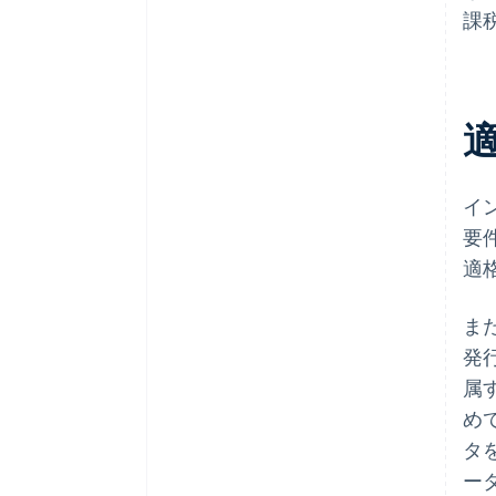
課
イ
要
適
ま
発
属
めて
タ
ー