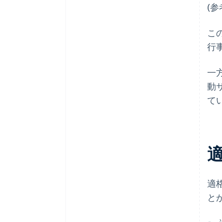
(参
こ
行
一
動
て
適
と