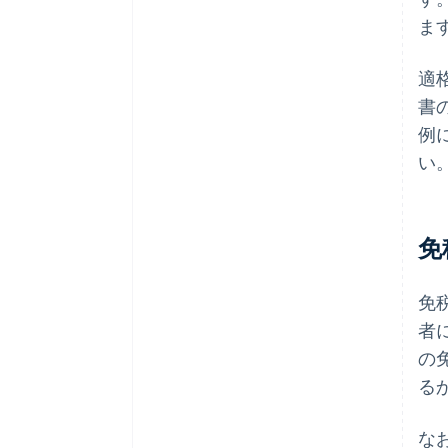
ま
適
書
例
い
免
免
者
の
る
な