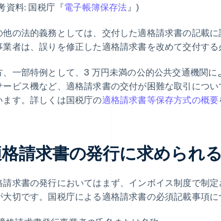
考資料: 国税庁『
電子帳簿保存法
』)
の他の法的義務としては、交付した適格請求書の記載に
事業者は、誤りを修正した適格請求書を改めて交付する
方、一部特例として、3 万円未満の公的公共交通機関
サービス機など、適格請求書の交付が困難な取引につい
います。詳しくは国税庁の
適格請求書等保存方式の概要
適格請求書の発行に求められ
格請求書の発行においてはまず、インボイス制度で制定
が大切です。国税庁による適格請求書の必須記載事項に