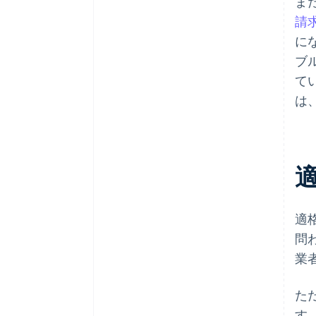
ま
請
に
ブ
て
は
適
問
業
た
す