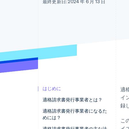
最終更新日: 2024 年 6 月 13 日
Link
スピーディーな決済
はじめに
適
イ
適格請求書発行事業者とは？
録
適格請求書発行事業者になるた
めには？
こ
イ
免税事業者の場合
適格請求書発行事業者の主な法