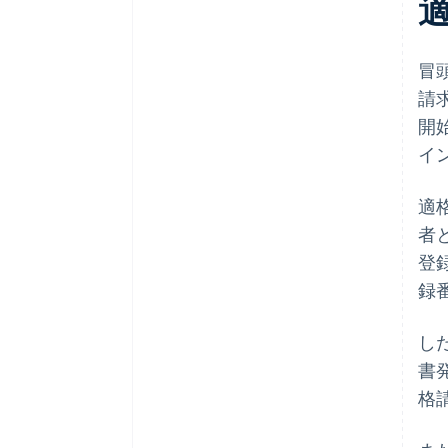
冒
請求
開
イ
適
者
登
録
し
書
格