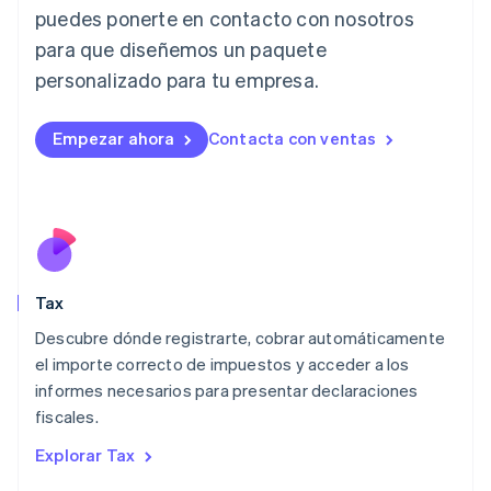
Italia
puedes ponerte en contacto con nosotros
Italiano
English
para que diseñemos un paquete
Japón
日本語
English
personalizado para tu empresa.
Letonia
English
Liechtenstein
Empezar ahora
Contacta con ventas
Deutsch
English
Lituania
English
Luxemburgo
Français
Deutsch
English
Malasia
English
简体中文
Tax
Malta
English
Descubre dónde registrarte, cobrar automáticamente
México
el importe correcto de impuestos y acceder a los
Español
English
informes necesarios para presentar declaraciones
Noruega
fiscales.
English
Nueva Zelandia
Explorar Tax
English
Países Bajos