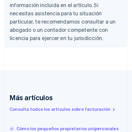
Austria
información incluida en el artículo. Si
Deutsch
English
necesitas asistencia para tu situación
Bélgica
Nederlands
Français
Deutsch
English
particular, te recomendamos consultar a un
Brasil
abogado o un contador competente con
Português
English
Bulgaria
licencia para ejercer en tu jurisdicción.
English
Canadá
English
Français
China continental
简体中文
English
Chipre
English
Croacia
English
Italiano
Más artículos
Dinamarca
English
Emiratos Árabes Unidos
Consulta todos los artículos sobre facturación
English
Eslovaquia
English
Cómo los pequeños propietarios unipersonales