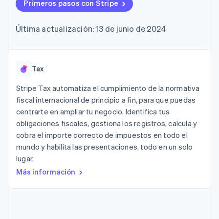
Métodos de
Primeros pasos con Stripe
Recognition
Empresa
criptomonedas
de tarjetas
Gestión del dinero
Gestionar
pago
Automatización
Plataformas
suscripciones
Acceso a más
contable
Compras de
Hoja de ruta del
SaaS
Ofrecer cobro por
Última actualización: 13 de junio de 2024
de 125
Stripe Sigma
criptomoneda
producto
consumo
Terminal
Informes
integrables
Conferencia anual
Emitir tarjetas
Pagos en
personalizados
Sessions
respaldadas por
persona
Data Pipeline
Empleos
monedas estables
Por sector
Authorization
Sincronización
Sala de prensa
Tax
Aprovisiona y gestiona
Boost
de datos
Stripe Press
servicios con agentes
Optimizaciones
Empresas de IA
Stripe Tax automatiza el cumplimiento de la normativa
de aceptación
Economía de los
fiscal internacional de principio a fin, para que puedas
Link
creadores
centrarte en ampliar tu negocio. Identifica tus
Proceso de
Juegos
Contacto
Recursos
Hostelería, viajes y ocio
compra
obligaciones fiscales, gestiona los registros, calcula y
acelerado
Financial
Contacta con ventas
cobra el importe correcto de impuestos en todo el
Seguros
Integraciones de
Connections
Conviértete en socio
mundo y habilita las presentaciones, todo en un solo
Medios de
aplicaciones
Datos de ctas.
comunicación y
Ejemplos de código
financieras
lugar.
entretenimiento
Blog de
vinculadas
Más información
Organizaciones sin
desarrolladores
fines de lucro
Estado de la API
Servicios
Más
profesionales
Product roadmap
Sector público
Ver lo que viene
Minorista