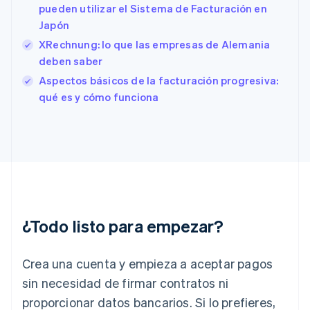
Eslovenia
pueden utilizar el Sistema de Facturación en
English
Italiano
Japón
España
XRechnung: lo que las empresas de Alemania
Español
English
Estados Unidos
deben saber
English
Español
简体中文
Aspectos básicos de la facturación progresiva:
Estonia
qué es y cómo funciona
English
Finlandia
English
Svenska
Francia
Français
English
Gibraltar
English
Grecia
English
¿Todo listo para empezar?
Hungría
English
India
Crea una cuenta y empieza a aceptar pagos
English
Irlanda
sin necesidad de firmar contratos ni
English
proporcionar datos bancarios. Si lo prefieres,