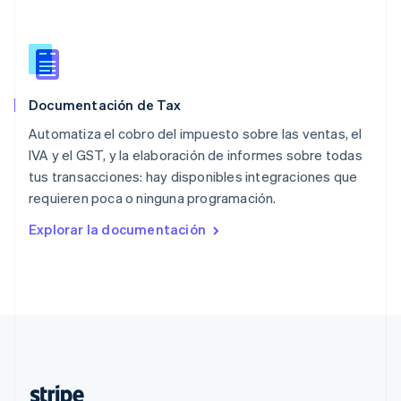
Nederlands
English
Polonia
English
Portugal
Português
English
Documentación de Tax
RAE de Hong Kong, China
English
简体中文
Automatiza el cobro del impuesto sobre las ventas, el
Reino Unido
IVA y el GST, y la elaboración de informes sobre todas
English
tus transacciones: hay disponibles integraciones que
República Checa
requieren poca o ninguna programación.
English
Rumania
Explorar la documentación
English
Singapur
English
简体中文
Suecia
Svenska
English
Suiza
Deutsch
Français
Italiano
English
Tailandia
ไทย
English