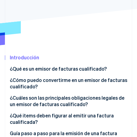
Radar
Prevención de fraude
Ecosistema
Atlas
Constitución de una startup
Socios
Climate
Stripe App Marketplace
Eliminación de dióxido de carbono
Identity
Introducción
Verificación de identidad en línea
¿Qué es un emisor de facturas cualificado?
¿Cómo puedo convertirme en un emisor de facturas
cualificado?
Sesiones de Stripe 2026
¿Y las empresas exentas de impuestos?
¿Cuáles son las principales obligaciones legales de
Descubre cómo Stripe construye la infraestructura económi
un emisor de facturas cualificado?
Mirar ahora
¿Qué items deben figurar al emitir una factura
cualificada?
Guía paso a paso para la emisión de una factura