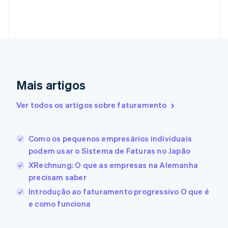
English
Croácia
English
Italiano
Dinamarca
English
Emirados Árabes Unidos
English
Eslováquia
Mais artigos
English
Eslovênia
Ver todos os artigos sobre faturamento
English
Italiano
Espanha
Español
English
Como os pequenos empresários individuais
Estados Unidos
podem usar o Sistema de Faturas no Japão
English
Español
简体中文
Estônia
XRechnung: O que as empresas na Alemanha
English
precisam saber
Finlândia
Introdução ao faturamento progressivo O que é
English
Svenska
França
e como funciona
Français
English
Gibraltar