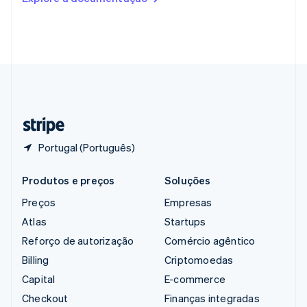
English
Singapura
English
简体中文
Suécia
Svenska
English
Suíça
Deutsch
Français
Italiano
English
Tailândia
ไทย
English
Portugal (Português)
Produtos e preços
Soluções
Preços
Empresas
Atlas
Startups
Reforço de autorização
Comércio agêntico
Billing
Criptomoedas
Capital
E-commerce
Checkout
Finanças integradas