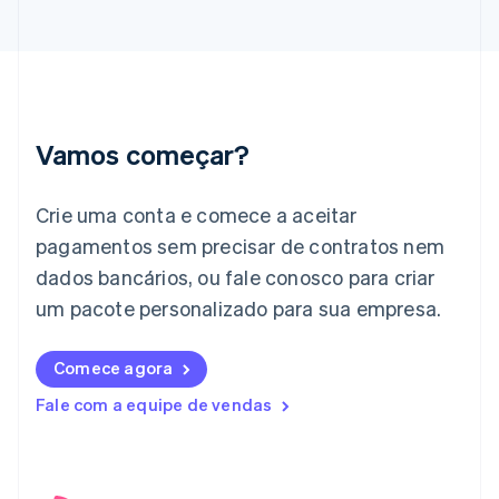
English
Grécia
English
Hungria
English
Índia
English
Vamos começar?
Irlanda
English
Crie uma conta e comece a aceitar
Itália
Italiano
English
pagamentos sem precisar de contratos nem
Japão
dados bancários, ou fale conosco para criar
日本語
English
Letônia
um pacote personalizado para sua empresa.
English
Liechtenstein
Comece agora
Deutsch
English
Lituânia
Fale com a equipe de vendas
English
Luxemburgo
Français
Deutsch
English
Malásia