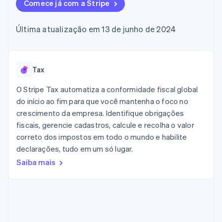
flexíveis de IU
Comece já com a Stripe
Recognition
Marketplaces
Gerenciar assinaturas
Formas de
Automação
Plano de ação do
Gestão dos valores
Ofereça cobrança por
pagamento
contábil
produto
Plataformas
uso
Última atualização em 13 de junho de 2024
Acesso a mais
Stripe Sigma
Conferência anual das
SaaS
Emita cartões
de 125
Relatórios
sessões
respaldados por
Terminal
personalizados
Carreiras
stablecoins
Pagamentos
Data Pipeline
Sala de imprensa
Provisione e gerencie
presenciais
Sincronização
Stripe Press
Tax
serviços com agentes
Por setor
Authorization
de dados
Boost
O Stripe Tax automatiza a conformidade fiscal global
Otimizações
Empresas de IA
do início ao fim para que você mantenha o foco no
de aceitação
Economia de criadores
Contato
Recursos
crescimento da empresa. Identifique obrigações
Link
Checkout
Jogos
fiscais, gerencie cadastros, calcule e recolha o valor
Fale com a equipe de
Hospitalidade, viagens
Integrações de
acelerado
vendas
correto dos impostos em todo o mundo e habilite
e lazer
aplicativos
Financial
Seja um parceiro
declarações, tudo em um só lugar.
Seguros
Exemplos de códigos
Connections
Mídia e entretenimento
Blog de
Dados de
Saiba mais
desenvolvedores
contas
Organizações sem fins
Status da API
vinculadas
lucrativos
Serviços profissionais
Setor público
Mais
Varejo
Product roadmap