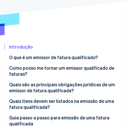
Veja o que está chegando
Radar
Ecossistema
Prevenção de fraudes
Parceiros
Atlas
Stripe App Marketplace
Incorporação de startups
Climate
Remoção de carbono
Introdução
Identity
O que é um emissor de fatura qualificado?
Verificação de identidade
Como posso me tornar um emissor qualificado de
faturas?
E quanto às empresas isentas de impostos?
Quais são as principais obrigações jurídicas de um
emissor de fatura qualificada?
Stripe Sessions 2026
Veja como a Stripe está construindo a infraestrutura econ
Quais itens devem ser listados na emissão de uma
Assista agora
fatura qualificada?
Guia passo a passo para emissão de uma fatura
qualificada