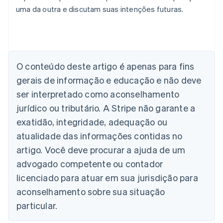
uma da outra e discutam suas intenções futuras.
Alemanha
O conteúdo deste artigo é apenas para fins
Deutsch
English
Austrália
gerais de informação e educação e não deve
English
ser interpretado como aconselhamento
Áustria
jurídico ou tributário. A Stripe não garante a
Deutsch
English
Bélgica
exatidão, integridade, adequação ou
Nederlands
Français
Deutsch
English
atualidade das informações contidas no
Brasil
Português
English
artigo. Você deve procurar a ajuda de um
Bulgária
advogado competente ou contador
English
Canadá
licenciado para atuar em sua jurisdição para
English
Français
aconselhamento sobre sua situação
China continental
particular.
简体中文
English
Chipre