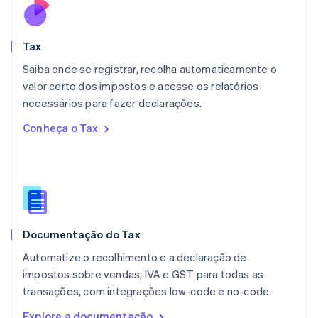
English
简体中文
Malta
English
Tax
México
Español
English
Saiba onde se registrar, recolha automaticamente o
Noruega
valor certo dos impostos e acesse os relatórios
English
necessários para fazer declarações.
Nova Zelândia
English
Conheça o Tax
Países Baixos
Nederlands
English
Polônia
English
Portugal
Português
English
RAE de Hong Kong, China
Documentação do Tax
English
简体中文
Reino Unido
Automatize o recolhimento e a declaração de
English
impostos sobre vendas, IVA e GST para todas as
República Tcheca
transações, com integrações low-code e no-code.
English
Romênia
Explore a documentação