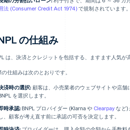
長期の分割払いローン:
利子付きで、期間は 6 ～ 36 
用法 (Consumer Credit Act 1974)
で規制されています
NPL の仕組み
NPL は、決済とクレジットを包括する、ますます人気
際の仕組みは次のとおりです。
決済時の選択:
顧客は、小売業者のウェブサイトや店舗
BNPL を選択します。
即時承認:
BNPL プロバイダー (Klarna や
Clearpay
など)
し、顧客が考え直す前に承認の可否を決定します。
即時決済:
プロバイダーは、購入金額の全額から手数料を差