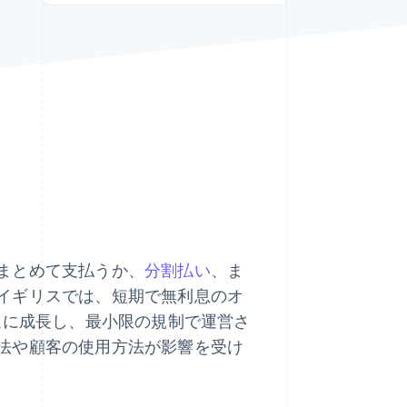
Stripe Sessions 2026
Stripe が AI の経済インフ
ラをどのように構築して
いるかをご覧ください。
こちらをご覧ください
まとめて支払うか、
分割払い
、ま
イギリスでは、短期で無利息のオ
が急速に成長し、最小限の規制で運営さ
法や顧客の使用方法が影響を受け