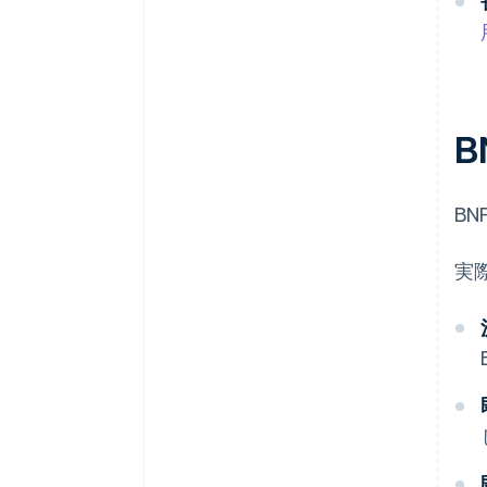
B
B
実