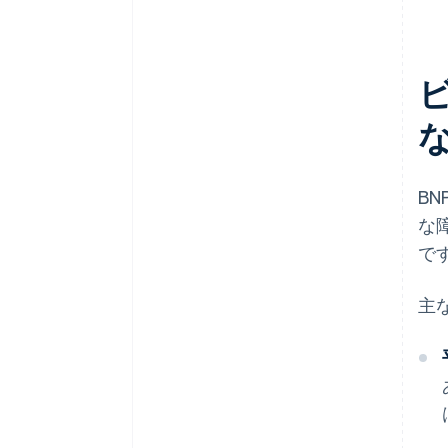
B
な
で
主