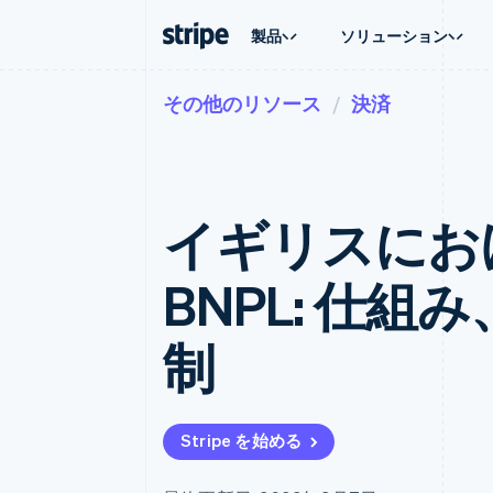
製品
ソリューション
その他のリソース
決済
企業規模別
ドキュメント
学ぶ
ユースケ
サポート
支払い
収益
大企業向け
Stripe のドキュメント
ブログ
エージェ
サポート
Payments
Billing
スタートアップ向け
API リファレンス
導入事例
E コマー
管理サポ
オンライン決済
経常収益
ライブラリと SDK
ガイド
埋込型
プロフェ
Managed Payments
Metronome
Stripe Apps
イギリスにお
請求・
マーチャントオブレコードソリ
従量課金
グローバ
ューション
サブスクリプション
アプリ
サブスクリプション
Payment links
マーケッ
BNPL: 仕
コーディング不要の決済ページ
Invoicing
資金管
1 回限りまたは継続
Checkout
プラット
構築済み決済 UI
Tax
SaaS
制
消費税と VAT の自
Elements
柔軟な UI コンポーネント
Revenue Recogniti
会計管理の自動化
決済手段
125 以上の決済手段を利用可能
Stripe Sigma
カスタムレポート
Terminal
Stripe を始める
対面支払い
Data Pipeline
データの同期
Authorization Boost
決済成功率の最適化