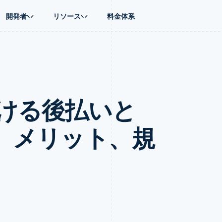
開発者
リソース
料金体系
ース別
ガイド
業種別
会社
資金管理
プラットフォ
プレイス
ンティックコマース
に問い合わせる
オンライン決済を受け付け
AI 企業
製品ロードマップ
Global Payouts
ス / ECサイト
ートプラン
構築済みの決済を実装
クリエイターエコノミ―
Sessions 年次カンファレン
第三者への入金
Connect
金融
ッショナルサービス
プラットフォームまたはマーケットプレイスを構築する
ゲーム
採用情報
プラットフォ
ける後払いと
財務関連
ホスピタリティ、旅行、レジ
ニュースルーム
ルビジネス
サブスクリプションを管理
保険
Stripe Press
内決済
従量課金請求を提供
メディアおよびエンターテイ
の管理
トプレイス
ステーブルコイン担保型のカードを発行
組み、メリット、規
理
エージェントによるサービスのプロビジョニングと管理
非営利団体
フォーム
プロフェッショナルサービス
パブリックセクター
動計算
小売業
on