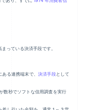
カ月であり、すでに
1974 年消費者信
。
が高まっている決済手段です。
にある連携端末で、
決済手段
として
 が数秒でソフトな信用調査を実行
し引いた金額を、通常 1 ～ 3 営