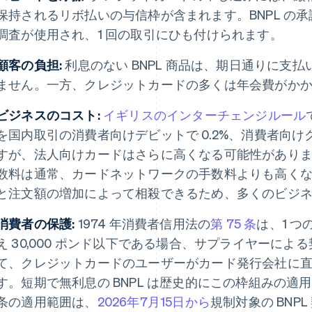
保持されるリボ払いの与信枠が含まれます。BNPL の
調査が使用され、1 回の取引にひも付けられます。
顧客の負担:
利息のない BNPL 商品は、期日通りに支
ません。一方、クレジットカードの多くは年会費がか
ビジネスのコスト:
イギリスのインターチェンジルール
を国内取引の消費者向けデビットで 0.2%、消費者向けク
すが、法人向けカードはさらに高くなる可能性があります
数料は通常、カードネットワークの手数料よりも高く
と注文額の増加によって相殺できるため、多くのビジ
消費者の保護:
1974 年消費者信用法の
第 75 条
は、1 つ
え 30,000 ポンド以下である場合、サプライヤーに
て、クレジットカードのユーザーがカード発行会社に
す。短期で無利息の BNPL は歴史的にこの枠組みの適
条の適用範囲は、
2026年7月15日から
規制対象の BNP