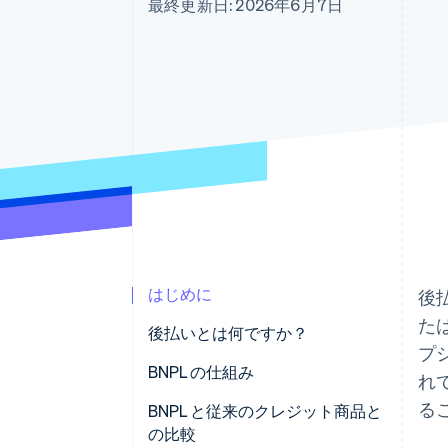
最終更新日: 2026年6月7日
Link
スピーディーな決済
はじめに
後
た
後払いとは何ですか？
プ
BNPL の仕組み
れ
る
BNPL と従来のクレジット商品と
の比較