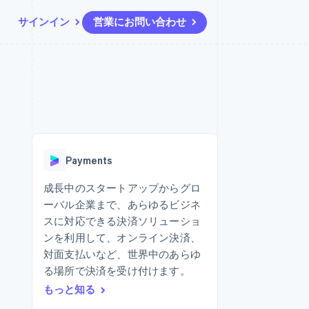
サインイン
営業にお問い合わせ
リソース
エコシステム
お問い合わせ
ームとマーケット
その他
アプリへの導入
パートナー
営業にお問い合わせ
Product roadmap
ス
コードサンプル
Stripe App Marketplace
パートナーになる
今後の予定を確認
開発者のブログ
ーム決済の構築
ャー
API ステータス
Radar
不正防止
Payments
ンメント
Atlas
スタートアップの企業設立
成長中のスタートアップからグロ
ーバル企業まで、あらゆるビジネ
Climate
カーボンリムーバル
スに対応できる決済ソリューショ
ンを利用して、オンライン決済、
Identity
オンライン本人確認
対面支払いなど、世界中のあらゆ
る場所で決済を受け付けます。
もっと知る