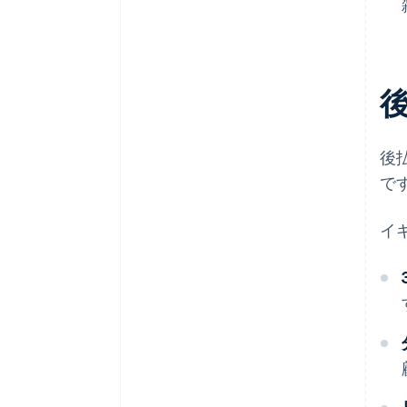
後
で
イ