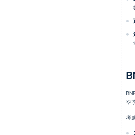
B
や
考