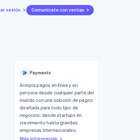
iar sesión
Comunícate con ventas
Recursos
Ecosistema
Contacto
 marketplaces
Más
Integraciones de aplicaciones
Socios
Contacta con ventas
Product roadmap
s
Ejemplos de código
Stripe App Marketplace
Conviértete en socio
Ver lo que viene
ataformas
Blog de desarrolladores
Estado de la API
Radar
Prevención de fraude
Payments
Atlas
Constitución de una startup
 lucro
Acepta pagos en línea y en
persona desde cualquier parte del
Climate
Eliminación de dióxido de
mundo con una solución de pagos
carbono
diseñada para todo tipo de
negocios: desde startups en
crecimiento hasta grandes
empresas internacionales.
Más información