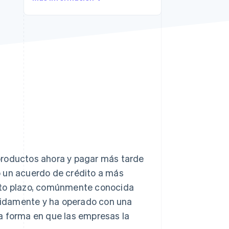
Sesiones de Stripe
2026
Descubre cómo Stripe
construye la
infraestructura
económica para la IA.
Mirar ahora
s productos ahora y pagar más tarde
 un acuerdo de crédito a más
corto plazo, comúnmente conocida
pidamente y ha operado con una
a forma en que las empresas la