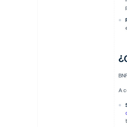
¿
BNP
A c