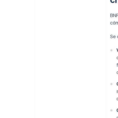
BNP
cóm
Se 