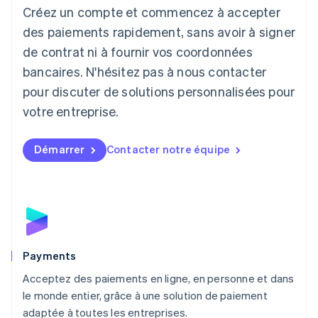
Créez un compte et commencez à accepter
Lettonie
English
des paiements rapidement, sans avoir à signer
Liechtenstein
de contrat ni à fournir vos coordonnées
Deutsch
English
Lituanie
bancaires. N'hésitez pas à nous contacter
English
pour discuter de solutions personnalisées pour
Luxembourg
votre entreprise.
Français
Deutsch
English
Malaisie
English
简体中文
Démarrer
Contacter notre équipe
Malte
English
Mexique
Español
English
Norvège
English
Nouvelle-Zélande
English
Payments
Pays-Bas
Acceptez des paiements en ligne, en personne et dans
Nederlands
English
le monde entier, grâce à une solution de paiement
Pologne
English
adaptée à toutes les entreprises.