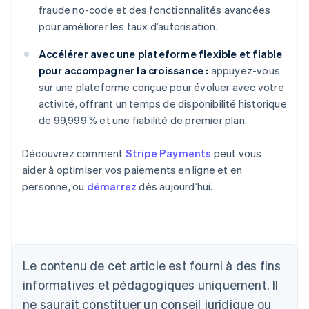
fraude no-code et des fonctionnalités avancées
pour améliorer les taux d’autorisation.
Accélérer avec une plateforme flexible et fiable
pour accompagner la croissance :
appuyez-vous
sur une plateforme conçue pour évoluer avec votre
activité, offrant un temps de disponibilité historique
de 99,999 % et une fiabilité de premier plan.
Découvrez comment
Stripe Payments
peut vous
aider à optimiser vos paiements en ligne et en
personne, ou
démarrez
dès aujourd’hui.
Le contenu de cet article est fourni à des fins
Allemagne
Deutsch
English
informatives et pédagogiques uniquement. Il
Australie
ne saurait constituer un conseil juridique ou
English