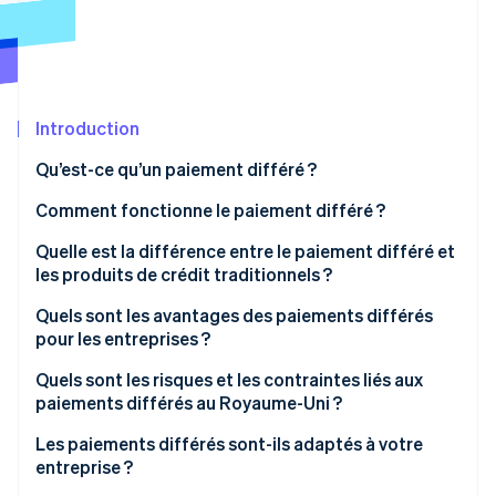
Découvrez les prochaines évolutions
Commerce en ligne
Radar
Prévention de la fraude
Écosystème
Atlas
Constitution de start-up
Introduction
Partenaires
Climate
Stripe App Marketplace
Qu’est-ce qu’un paiement différé ?
Élimination du carbone
Comment fonctionne le paiement différé ?
Identity
Vérification de l'identité
Quelle est la différence entre le paiement différé et
les produits de crédit traditionnels ?
Quels sont les avantages des paiements différés
pour les entreprises ?
Stripe Sessions 2026
Quels sont les risques et les contraintes liés aux
Découvrez comment Stripe construit l’infrastructure écono
Regarder la vidéo
paiements différés au Royaume-Uni ?
Les paiements différés sont-ils adaptés à votre
entreprise ?