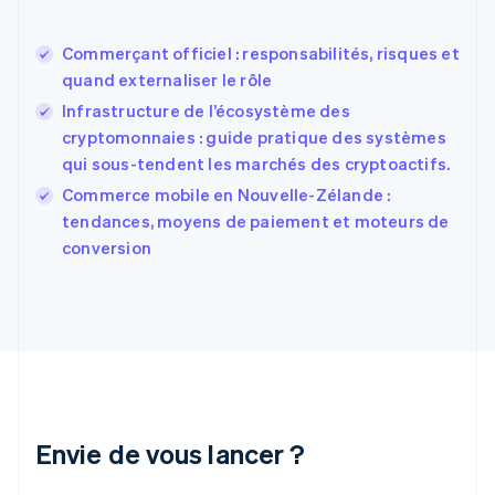
Estonie
English
Commerçant officiel : responsabilités, risques et
États-Unis
quand externaliser le rôle
English
Español
简体中文
Finlande
Infrastructure de l’écosystème des
English
Svenska
cryptomonnaies : guide pratique des systèmes
France
qui sous-tendent les marchés des cryptoactifs.
Français
English
Commerce mobile en Nouvelle-Zélande :
Gibraltar
English
tendances, moyens de paiement et moteurs de
Grèce
conversion
English
Hongrie
English
Inde
English
Irlande
English
Italie
Italiano
English
Envie de vous lancer ?
Japon
日本語
English