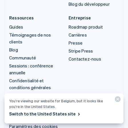
Blog du développeur
Ressources
Entreprise
Guides
Roadmap produit
Témoignages de nos
Carrières
clients
Presse
Blog
Stripe Press
Communauté
Contactez-nous
Sessions : conférence
annuelle
Confidentialité et
conditions générales
Activités interdites ou
You’re viewing our website for Belgium, but it looks like
soumises à conditions
you’re in the United States.
Licences
Switch to the United States site
Plan du site
Paramètres des cookies