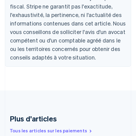
Autriche
fiscal. Stripe ne garantit pas l'exactitude,
Deutsch
English
l'exhaustivité, la pertinence, ni l'actualité des
Belgique
informations contenues dans cet article. Nous
Nederlands
Français
Deutsch
English
Brésil
vous conseillons de solliciter l'avis d'un avocat
Português
English
compétent ou d'un comptable agréé dans le
Bulgarie
ou les territoires concernés pour obtenir des
English
Canada
conseils adaptés à votre situation.
English
Français
Chine continentale
简体中文
English
Chypre
English
Croatie
English
Italiano
Danemark
English
Émirats arabes unis
Plus d'articles
English
Espagne
Tous les articles sur les paiements
Español
English