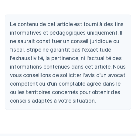
Le contenu de cet article est fourni à des fins
informatives et pédagogiques uniquement. Il
Allemagne
ne saurait constituer un conseil juridique ou
Deutsch
English
fiscal. Stripe ne garantit pas l'exactitude,
Australie
l'exhaustivité, la pertinence, ni l'actualité des
English
Autriche
informations contenues dans cet article. Nous
Deutsch
English
vous conseillons de solliciter l'avis d'un avocat
Belgique
Nederlands
Français
Deutsch
English
compétent ou d'un comptable agréé dans le
Brésil
ou les territoires concernés pour obtenir des
Português
English
Bulgarie
conseils adaptés à votre situation.
English
Canada
English
Français
Chine continentale
简体中文
English
Chypre