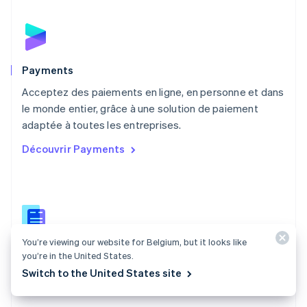
Español
English
Norvège
English
Nouvelle-Zélande
English
Payments
Pays-Bas
Acceptez des paiements en ligne, en personne et dans
Nederlands
English
le monde entier, grâce à une solution de paiement
Pologne
English
adaptée à toutes les entreprises.
Portugal
Découvrir Payments
Português
English
R.A.S. de Hong Kong, Chine
English
简体中文
République tchèque
English
Roumanie
English
You’re viewing our website for Belgium, but it looks like
Documentation Payments
Royaume-Uni
you’re in the United States.
English
Switch to the United States site
Trouvez un guide qui vous aidera à intégrer les API de
Singapour
paiement Stripe.
English
简体中文
Slovaquie