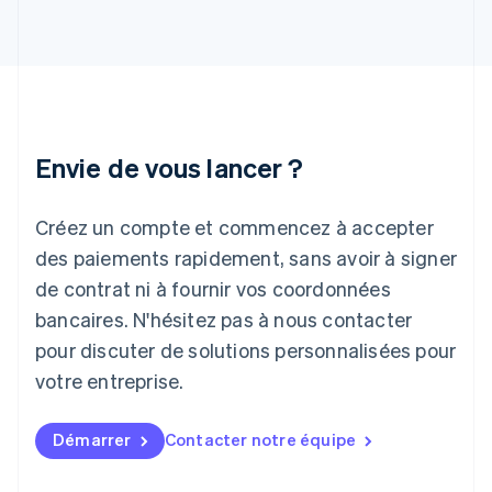
English
Inde
English
Irlande
English
Italie
Italiano
English
Envie de vous lancer ?
Japon
日本語
English
Créez un compte et commencez à accepter
Lettonie
English
des paiements rapidement, sans avoir à signer
Liechtenstein
de contrat ni à fournir vos coordonnées
Deutsch
English
Lituanie
bancaires. N'hésitez pas à nous contacter
English
pour discuter de solutions personnalisées pour
Luxembourg
votre entreprise.
Français
Deutsch
English
Malaisie
English
简体中文
Démarrer
Contacter notre équipe
Malte
English
Mexique