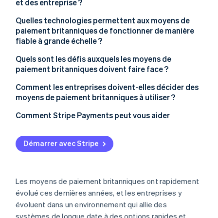
et des entreprise ?
Paiement différé (BNPL)
Quelles technologies permettent aux moyens de
paiement britanniques de fonctionner de manière
Virements bancaires en temps réel
fiable à grande échelle ?
Prélèvements automatiques et crédits Bacs
Quels sont les défis auxquels les moyens de
paiement britanniques doivent faire face ?
Transferts CHAPS
Comment les entreprises doivent-elles décider des
moyens de paiement britanniques à utiliser ?
Comment Stripe Payments peut vous aider
Démarrer avec Stripe
Les moyens de paiement britanniques ont rapidement
évolué ces dernières années, et les entreprises y
évoluent dans un environnement qui allie des
systèmes de longue date à des options rapides et