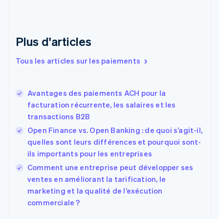
English
Croatie
English
Italiano
Plus d'articles
Danemark
English
Émirats arabes unis
Tous les articles sur les paiements
English
Espagne
Español
English
Avantages des paiements ACH pour la
Estonie
facturation récurrente, les salaires et les
English
transactions B2B
États-Unis
Open Finance vs. Open Banking : de quoi s’agit-il,
English
Español
简体中文
Finlande
quelles sont leurs différences et pourquoi sont-
English
Svenska
ils importants pour les entreprises
France
Comment une entreprise peut développer ses
Français
English
ventes en améliorant la tarification, le
Gibraltar
English
marketing et la qualité de l’exécution
Grèce
commerciale ?
English
Hongrie