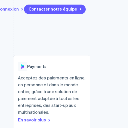
onnexion
Contacter notre équipe
Ressources
Écosystème
Contact
t marketplaces
Plus
Intégrations d'applications
Partenaires
Contacter notre équipe
Product roadmap
elle
Exemples de code
Stripe App Marketplace
Devenir partenaire
Découvrez les prochaines
r les
Blog des développeurs
évolutions
rs
État de l'API
 platforms
Radar
ciers intégrés
Payments
Prévention de la fraude
ratif
es et virtuelles
Atlas
Acceptez des paiements en ligne,
Constitution de start-up
en personne et dans le monde
Climate
entier, grâce à une solution de
Élimination du carbone
paiement adaptée à toutes les
Identity
entreprises, des start-up aux
Vérification de l'identité
multinationales.
En savoir plus