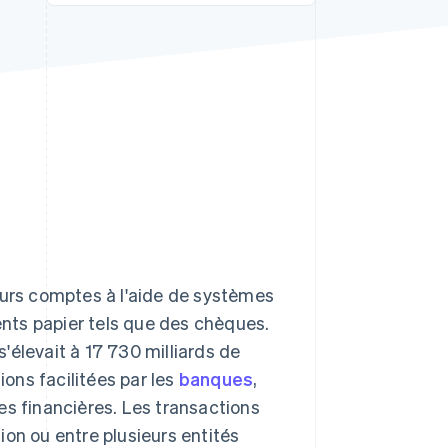
Stripe Sessions 2026
Découvrez comment
Stripe construit
l’infrastructure
économique de l’IA.
Regarder la vidéo
eurs comptes à l'aide de systèmes
nts papier tels que des chèques.
'élevait à 17 730 milliards de
ions facilitées par les
banques
,
es financières. Les transactions
ion ou entre plusieurs entités