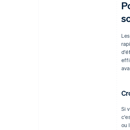
entreprises
P
so
Les
rap
d'é
eff
ava
Cr
Si 
c'e
ou 