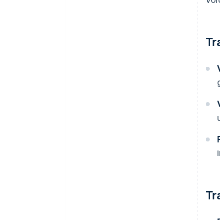
Tr
Tr