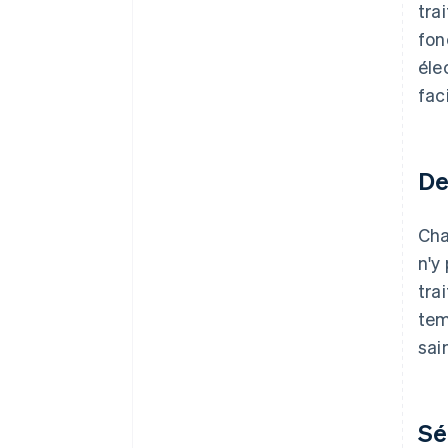
tra
fon
éle
fac
De
Cha
n'y
tra
tem
sai
Sé