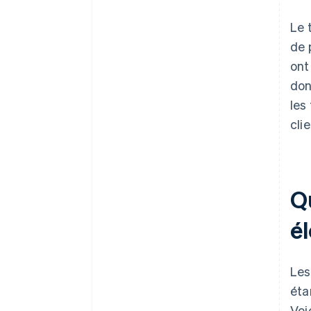
Le 
de 
ont
don
les
clie
Q
é
Les
éta
Voi