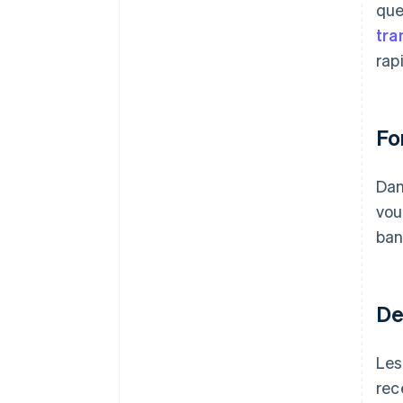
que
tra
rap
Fo
Dan
vou
ban
De
Les
rec