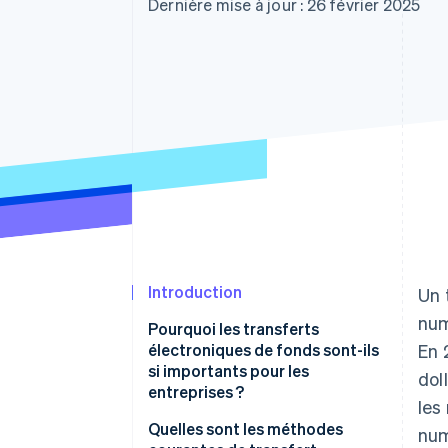
Authorization Boost
Dernière mise à jour : 26 février 2025
Acceptation optimisée
Link
Paiements accélérés
Financial Connections
Comptes financiers associés
Introduction
Un 
num
Pourquoi les transferts
électroniques de fonds sont-ils
En 
si importants pour les
dol
entreprises ?
les
Croissance plus rapide
Quelles sont les méthodes
num