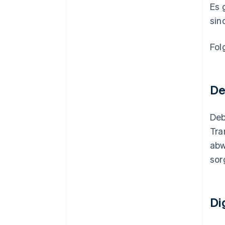
Es 
sin
Fol
De
Deb
Tra
abw
sor
Di