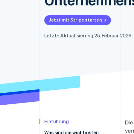
Optimierung der
Datensynchronisier
Autorisierungsraten
Link
Beschleunigter Bezahlvorgang
Jetzt mit Stripe starten
Financial Connections
Verbundene Finanzdaten
Letzte Aktualisierung 25. Februar 2026
Einführung
Die
ver
Was sind die wichtigsten