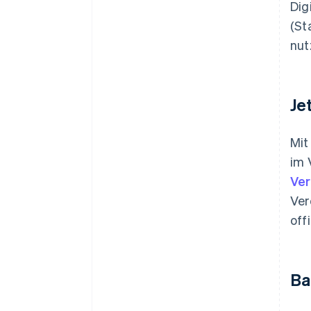
Dig
(St
nut
Je
Mit
im 
Ver
Ver
off
Ba