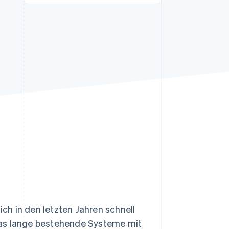
Stripe-Sessions 2026
Erfahren Sie, wie Stripe
Lösungen für die
Wirtschaftsinfrastruktur
für KI aufbaut.
Jetzt ansehen
h in den letzten Jahren schnell
das lange bestehende Systeme mit