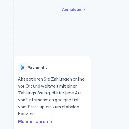
Anmelden
Ressourcen
Ecosystem
Kontakt
nd Marktplätze
Mehr
App-Integrationen
Partner
Sales-Team kontaktieren
Product roadmap
Code-Beispiele
Stripe App-Marktplatz
Partner werden
Ausblick
 Plattformen
Entwickler-Blog
eit
API-Status
Radar
Betrugsprävention
Payments
Atlas
onen
Start-up-Gründung
Akzeptieren Sie Zahlungen online,
vor Ort und weltweit mit einer
Climate
CO₂-Entnahme
Zahlungslösung, die für jede Art
von Unternehmen geeignet ist –
Identity
Online-Identitätsprüfung
vom Start-up bis zum globalen
Konzern.
Mehr erfahren