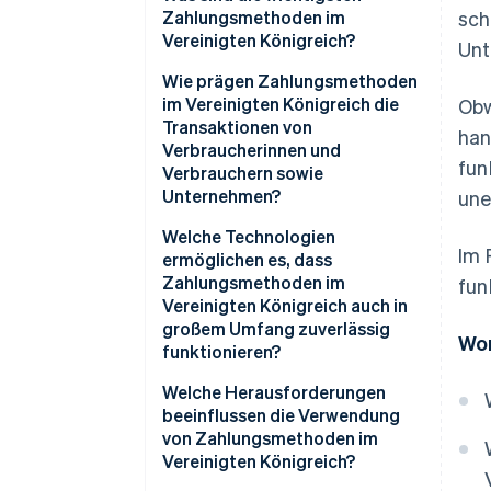
Zahlungsmethoden im
sch
Vereinigten Königreich?
Unt
Debitkarten und Kreditkarten
Wie prägen Zahlungsmethoden
im Vereinigten Königreich die
Obw
Digital Wallets
Transaktionen von
han
Verbraucherinnen und
Jetzt kaufen, später bezahlen
fun
Verbrauchern sowie
(BNPL)
Unternehmen?
une
Banküberweisungen in Echtzeit
Welche Technologien
Im 
ermöglichen es, dass
BACS-Lastschriften und -
Zahlungsmethoden im
fun
Gutschriften
Vereinigten Königreich auch in
großem Umfang zuverlässig
CHAPS-Überweisungen
Wor
funktionieren?
Welche Herausforderungen
beeinflussen die Verwendung
von Zahlungsmethoden im
Vereinigten Königreich?