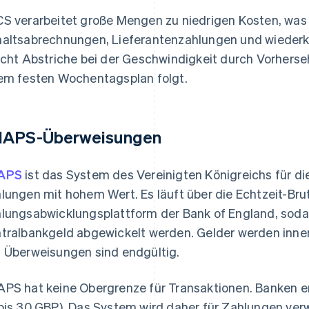
S verarbeitet große Mengen zu niedrigen Kosten, was 
altsabrechnungen, Lieferantenzahlungen und wieder
icht Abstriche bei der Geschwindigkeit durch Vorherse
em festen Wochentagsplan folgt.
APS-Überweisungen
APS
ist das System des Vereinigten Königreichs für d
lungen mit hohem Wert. Es läuft über die Echtzeit-Bru
lungsabwicklungsplattform der Bank of England, soda
tralbankgeld abgewickelt werden. Gelder werden inne
 Überweisungen sind endgültig.
PS hat keine Obergrenze für Transaktionen. Banken e
bis 30 GBP). Das System wird daher für Zahlungen verw