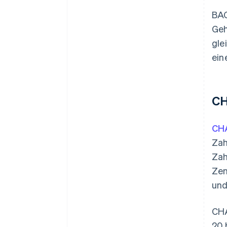
BAC
Geh
gle
ein
CH
CH
Zah
Zah
Zen
und
CHA
20 