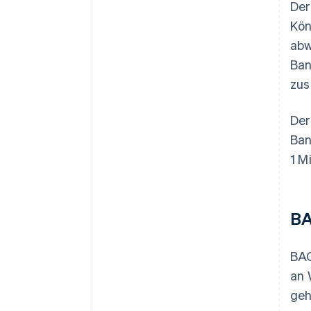
Der
Kön
abw
Ban
zus
Der
Ban
1 M
BA
BAC
an 
geh