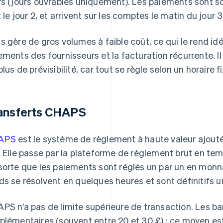
rs (jours ouvrables uniquement). Les paiements sont sou
t le jour 2, et arrivent sur les comptes le matin du jour 3
s gère de gros volumes à faible coût, ce qui le rend idéa
ements des fournisseurs et la facturation récurrente. I
plus de prévisibilité, car tout se règle selon un horaire 
ansferts CHAPS
APS
est le système de règlement à haute valeur ajou
. Elle passe par la plateforme de règlement brut en tem
sorte que les paiements sont réglés un par un en monn
ds se résolvent en quelques heures et sont définitifs u
PS n’a pas de limite supérieure de transaction. Les ba
plémentaires (souvent entre 20 et 30 £) ; ce moyen es