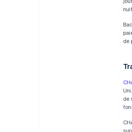
jou
nui
Bac
pai
de 
Tr
CH
Uni
de 
fon
CHA
sup