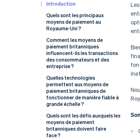
Introduction
Les
ent
Quels sont les principaux
moyens de paiement au
opt
Royaume-Uni ?
ent
Cartes de débit et cartes de
Comment les moyens de
crédit
paiement britanniques
Bie
influencent-ils les transactions
fin
Wallets
des consommateurs et des
fon
entreprise ?
Paiement différé (BNPL)
ina
Quelles technologies
Virements bancaires en temps
permettent aux moyens de
réel
Nou
paiement britanniques de
fonctionner de manière fiable à
Roy
Prélèvements automatiques et
grande échelle ?
crédits Bacs
Som
Quels sont les défis auxquels les
Transferts CHAPS
moyens de paiement
britanniques doivent faire
face ?