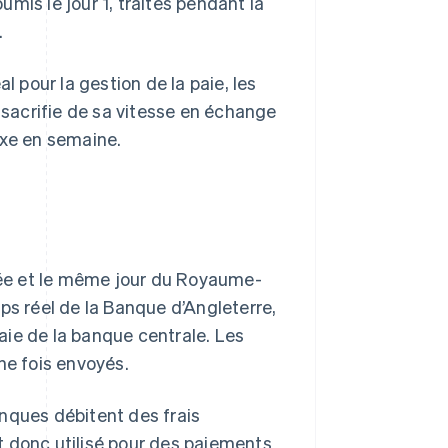
mis le jour 1, traités pendant la
.
l pour la gestion de la paie, les
l sacrifie de sa vitesse en échange
fixe en semaine.
tée et le même jour du Royaume-
ps réel de la Banque d’Angleterre,
aie de la banque centrale. Les
ne fois envoyés.
nques débitent des frais
t donc utilisé pour des paiements