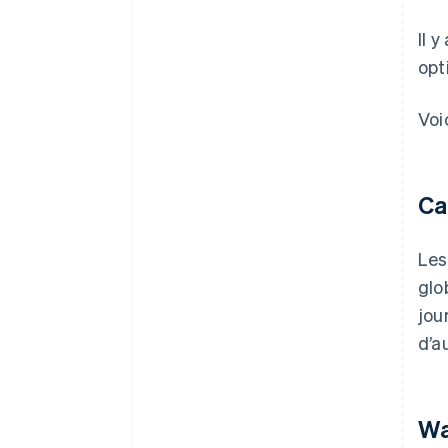
Il 
opt
Voi
Ca
Les
glo
jou
d’a
Wa