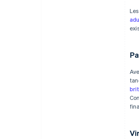
Les
adu
exi
Pa
Ave
tan
bri
Con
fin
Vi