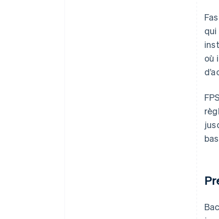
Fas
qui
ins
où 
d’a
FPS
règ
jus
bas
Pr
Bac