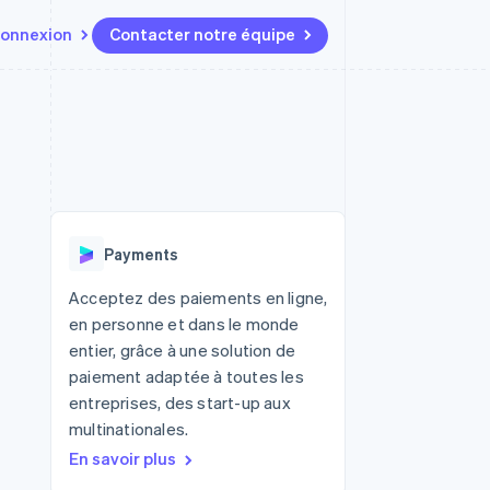
onnexion
Contacter notre équipe
Ressources
Écosystème
Contact
t marketplaces
Plus
Intégrations d'applications
Partenaires
Contacter notre équipe
Product roadmap
elle
Exemples de code
Stripe App Marketplace
Devenir partenaire
Découvrez les prochaines
r les
Blog des développeurs
évolutions
rs
État de l'API
 platforms
Radar
ciers intégrés
Payments
Prévention de la fraude
ratif
es et virtuelles
Atlas
Acceptez des paiements en ligne,
Constitution de start-up
en personne et dans le monde
Climate
entier, grâce à une solution de
Élimination du carbone
paiement adaptée à toutes les
Identity
entreprises, des start-up aux
Vérification de l'identité
multinationales.
En savoir plus