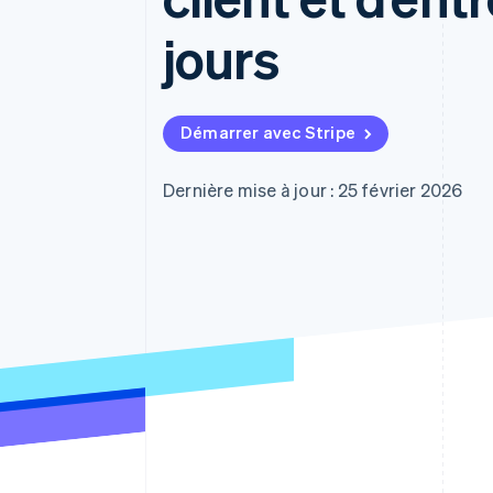
Authorization Boost
Acceptation optimisée
jours
Link
Paiements accélérés
Financial Connections
Comptes financiers associés
Démarrer avec Stripe
Dernière mise à jour : 25 février 2026