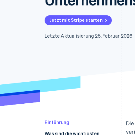
Optimierung der
Datensynchronisier
Autorisierungsraten
Link
Beschleunigter Bezahlvorgang
Jetzt mit Stripe starten
Financial Connections
Verbundene Finanzdaten
Letzte Aktualisierung 25. Februar 2026
Einführung
Die
ver
Was sind die wichtigsten