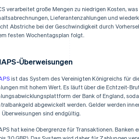
S verarbeitet große Mengen zu niedrigen Kosten, was 
altsabrechnungen, Lieferantenzahlungen und wieder
icht Abstriche bei der Geschwindigkeit durch Vorherse
em festen Wochentagsplan folgt.
APS-Überweisungen
APS
ist das System des Vereinigten Königreichs für d
lungen mit hohem Wert. Es läuft über die Echtzeit-Bru
lungsabwicklungsplattform der Bank of England, soda
tralbankgeld abgewickelt werden. Gelder werden inne
 Überweisungen sind endgültig.
PS hat keine Obergrenze für Transaktionen. Banken e
bis 30 GBP). Das System wird daher für Zahlungen verw