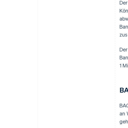
Der
Kön
abw
Ban
zus
Der
Ban
1 M
BA
BAC
an 
geh