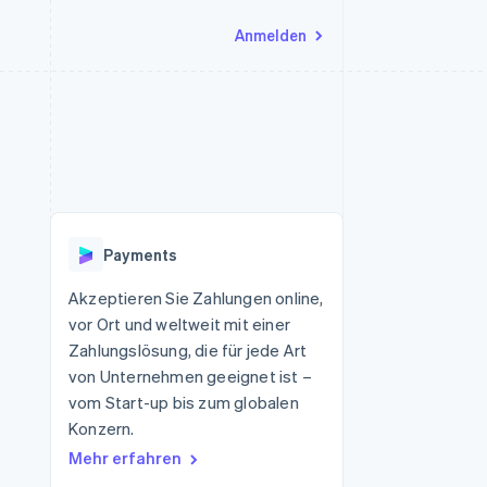
Anmelden
Ressourcen
Ecosystem
Kontakt
nd Marktplätze
Mehr
App-Integrationen
Partner
Sales-Team kontaktieren
Product roadmap
Code-Beispiele
Stripe App-Marktplatz
Partner werden
Ausblick
 Plattformen
Entwickler-Blog
 platforms
eit
API-Status
Radar
Betrugsprävention
eistungen
Payments
Atlas
onen
virtuelle Karten
Start-up-Gründung
Akzeptieren Sie Zahlungen online,
vor Ort und weltweit mit einer
Climate
CO₂-Entnahme
Zahlungslösung, die für jede Art
von Unternehmen geeignet ist –
Identity
Online-Identitätsprüfung
vom Start-up bis zum globalen
Konzern.
Mehr erfahren