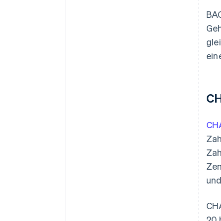
BAC
Geh
gle
ein
CH
CH
Zah
Zah
Zen
und
CHA
20 