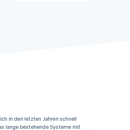
Stripe-Sessions 2026
Erfahren Sie, wie Stripe
Lösungen für die
Wirtschaftsinfrastruktur
für KI aufbaut.
Jetzt ansehen
h in den letzten Jahren schnell
das lange bestehende Systeme mit