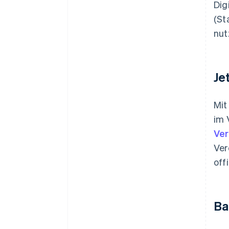
Dig
(St
nut
Je
Mit
im 
Ver
Ver
off
Ba