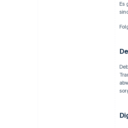
Es 
sin
Fol
De
Deb
Tra
abw
sor
Di