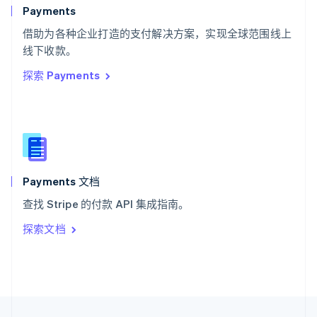
English
Italiano
Payments
泰国
ไทย
English
借助为各种企业打造的支付解决方案，实现全球范围线上
希腊
线下收款。
English
探索 Payments
西班牙
Español
English
新加坡
English
简体中文
新西兰
English
匈牙利
English
Payments 文档
意大利
查找 Stripe 的付款 API 集成指南。
Italiano
English
印度
探索文档
English
英国
English
直布罗陀
English
中国内地