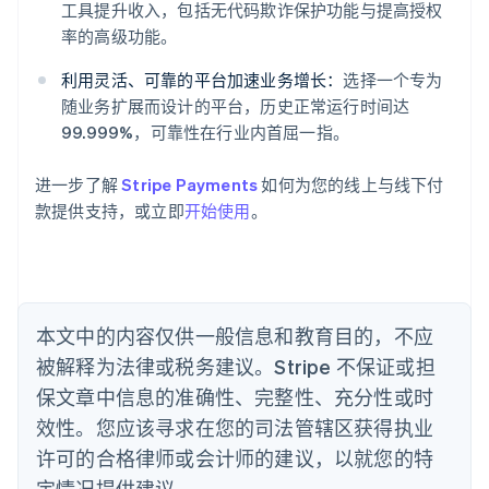
工具提升收入，包括无代码欺诈保护功能与提高授权
English
爱尔兰
率的高级功能。
English
爱沙尼亚
利用灵活、可靠的平台加速业务增长：
选择一个专为
English
随业务扩展而设计的平台，历史正常运行时间达
奥地利
99.999%，可靠性在行业内首屈一指。
Deutsch
English
澳大利亚
进一步了解
Stripe Payments
如何为您的线上与线下付
English
巴西
款提供支持，或立即
开始使用
。
Português
English
保加利亚
English
比利时
Nederlands
Français
Deutsch
English
本文中的内容仅供一般信息和教育目的，不应
波兰
被解释为法律或税务建议。Stripe 不保证或担
English
丹麦
保文章中信息的准确性、完整性、充分性或时
English
效性。您应该寻求在您的司法管辖区获得执业
德国
Deutsch
English
许可的合格律师或会计师的建议，以就您的特
法国
定情况提供建议。