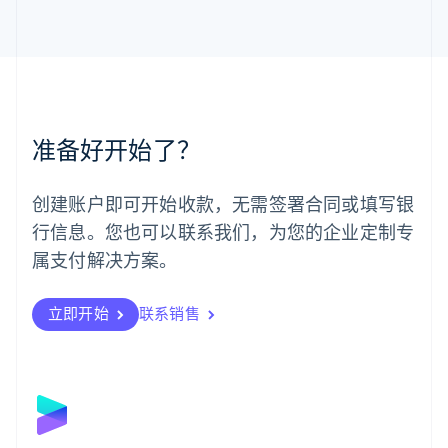
English
马来西亚
English
简体中文
美国
English
Español
简体中文
墨西哥
Español
English
准备好开始了？
挪威
English
葡萄牙
创建账户即可开始收款，无需签署合同或填写银
Português
English
行信息。您也可以联系我们，为您的企业定制专
日本
日本語
English
属支付解决方案。
瑞典
Svenska
English
瑞士
立即开始
联系销售
Deutsch
Français
Italiano
English
塞浦路斯
English
斯洛伐克
English
斯洛文尼亚