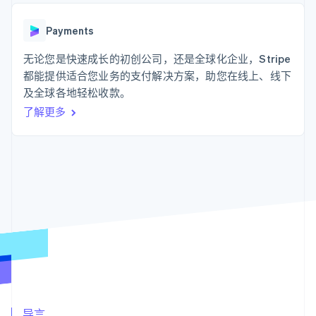
化
Stripe Sigma
产品路线图
SaaS
自定义报告
Link
Sessions 年度大会
加速结账
Data Pipeline
Payments
招聘
数据同步
资讯中心
资源
无论您是快速成长的初创公司，还是全球化企业，Stripe
Stripe Press
按行业
都能提供适合您业务的支付解决方案，助您在线上、线下
应用集成
及全球各地轻松收款。
AI 企业
代码示例
更多
创作者经济
开发者博客
联系
了解更多
Product roadmap
游戏
API 状态
了解未来规划
酒店、旅游与休闲
联系销售
保险
Radar
成为合作伙伴
媒体与娱乐
欺诈防范
非营利组织
Atlas
专业服务
初创企业注册
公共部门
零售
Climate
碳移除
生态系统
合作伙伴
Stripe App Marketplace
Stripe Sessions 2026
导言