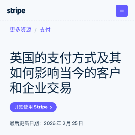
更多资源
支付
按企业阶段
文档
学习
支付
营收
资金管
平台
理
易市
大型企业
Stripe 文档
博客
Payments
Billing
初创企业
API 参考文档
客户案例
英国的支付方式及其
在线支付
经常性收入
Global
Conn
库与 SDK
指南
Payment links
Metronome
Payouts
Stripe Apps
按用量计费
平台
如何影响当今的客户
无代码支付
Subscriptions
向第三
按应用场景
Checkout
方打款
支持
预构建支付界
订阅管理
和企业交易
指南
智能体商务
面
Invoicing
加密货币
获取支持
一次性或定期
Elements
电子商务
接受线上付款
托管支持方案
灵活的 UI 组件
账单
嵌入式金融
实施预置结账流程
专业服务
支付方式
Tax
开始使用 Stripe
财务自动化
构建平台或交易市场
Access to
销售税和增值
全球化企业
管理订阅
125+
税自动化
应用内支付
提供按用量计费
Authorization
Revenue
最后更新日期：2026 年 2 月 25 日
交易市场
发行稳定币支持的支付卡
Boost
Recognition
公司
资金管理
通过智能体配置和管理服
支付成功率优
会计自动化
平台
务