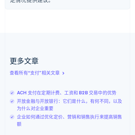
Français
English
芬兰
English
Svenska
荷兰
Nederlands
English
加拿大
English
Français
捷克
English
克罗地亚
更多文章
English
Italiano
拉脱维亚
查看所有“支付”相关文章
English
立陶宛
English
ACH 支付在定期计费、工资和 B2B 交易中的优势
列支敦士登
Deutsch
English
开放金融与开放银行：它们是什么，有何不同，以及
卢森堡
为什么对企业重要
Français
Deutsch
English
企业如何通过优化定价、营销和销售执行来提高销售
罗马尼亚
额
English
马尔他