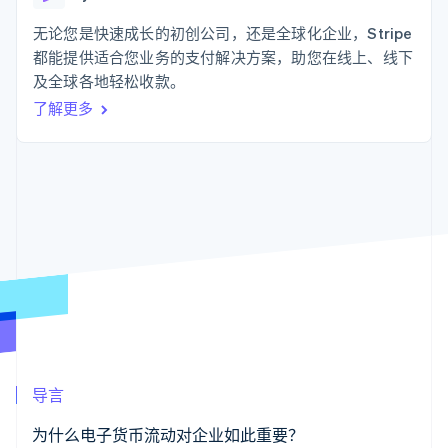
化
Stripe Sigma
产品路线图
SaaS
自定义报告
Link
Sessions 年度大会
无论您是快速成长的初创公司，还是全球化企业，Stripe
加速结账
Data Pipeline
招聘
都能提供适合您业务的支付解决方案，助您在线上、线下
数据同步
资讯中心
资源
及全球各地轻松收款。
Stripe Press
按行业
了解更多
应用集成
AI 企业
代码示例
更多
创作者经济
开发者博客
联系
Product roadmap
游戏
API 状态
了解未来规划
酒店、旅游与休闲
联系销售
保险
Radar
成为合作伙伴
媒体与娱乐
欺诈防范
非营利组织
Atlas
专业服务
初创企业注册
公共部门
零售
Climate
碳移除
生态系统
导言
合作伙伴
Stripe App Marketplace
为什么电子货币流动对企业如此重要？
Stripe Sessions 2026