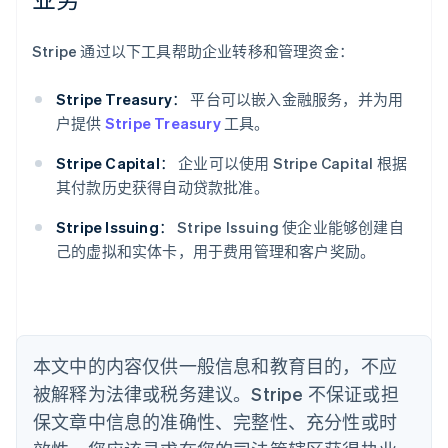
阿联酋
English
Stripe 通过以下工具帮助企业转移和管理资金：
爱尔兰
English
Stripe Treasury：
平台可以嵌入金融服务，并为用
爱沙尼亚
户提供
Stripe Treasury
工具。
English
奥地利
Stripe Capital：
企业可以使用 Stripe Capital 根据
Deutsch
English
澳大利亚
其付款历史获得自动贷款批准。
English
巴西
Stripe Issuing：
Stripe Issuing 使企业能够创建自
Português
English
己的虚拟和实体卡，用于费用管理和客户奖励。
保加利亚
English
比利时
Nederlands
Français
Deutsch
English
波兰
本文中的内容仅供一般信息和教育目的，不应
English
丹麦
被解释为法律或税务建议。Stripe 不保证或担
English
保文章中信息的准确性、完整性、充分性或时
德国
Deutsch
English