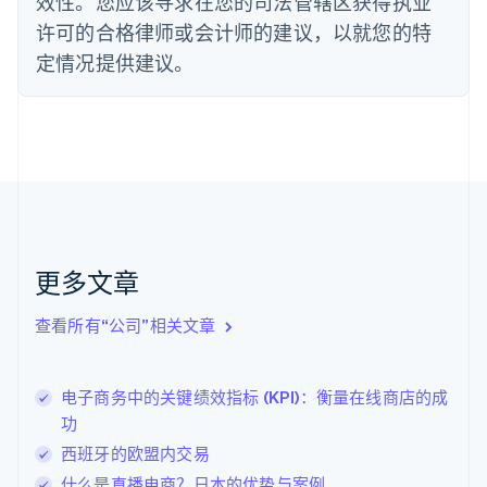
效性。您应该寻求在您的司法管辖区获得执业
法国
许可的合格律师或会计师的建议，以就您的特
Français
English
定情况提供建议。
芬兰
English
Svenska
荷兰
Nederlands
English
加拿大
English
Français
捷克
English
克罗地亚
English
Italiano
更多文章
拉脱维亚
English
查看所有“公司”相关文章
立陶宛
English
列支敦士登
电子商务中的关键绩效指标 (KPI)：衡量在线商店的成
Deutsch
English
卢森堡
功
Français
Deutsch
English
西班牙的欧盟内交易
罗马尼亚
什么是直播电商？日本的优势与案例
English