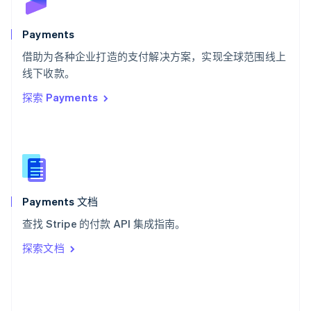
斯洛文尼亚
English
Italiano
Payments
泰国
ไทย
English
借助为各种企业打造的支付解决方案，实现全球范围线上
希腊
线下收款。
English
探索 Payments
西班牙
Español
English
新加坡
English
简体中文
新西兰
English
匈牙利
English
Payments 文档
意大利
查找 Stripe 的付款 API 集成指南。
Italiano
English
印度
探索文档
English
英国
English
直布罗陀
English