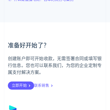
马尔他
English
马来西亚
English
简体中文
美国
English
Español
简体中文
墨西哥
Español
English
准备好开始了？
挪威
English
葡萄牙
创建账户即可开始收款，无需签署合同或填写银
Português
English
行信息。您也可以联系我们，为您的企业定制专
日本
日本語
English
属支付解决方案。
瑞典
Svenska
English
瑞士
立即开始
联系销售
Deutsch
Français
Italiano
English
塞浦路斯
English
斯洛伐克
English