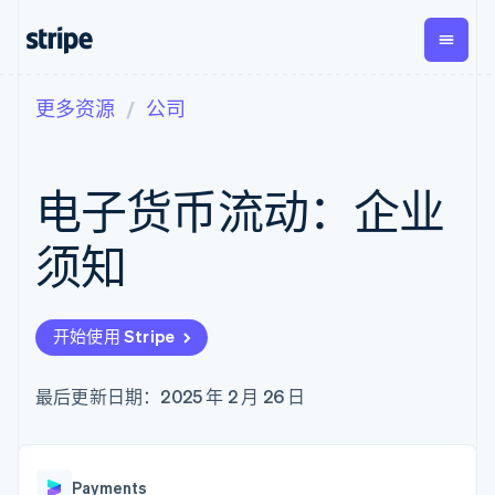
更多资源
公司
按企业阶段
文档
学习
支付
营收
资金管
平台
理
易市
大型企业
Stripe 文档
博客
Payments
Billing
初创企业
API 参考文档
客户案例
电子货币流动：企业
在线支付
经常性收入
Global
Conn
库与 SDK
指南
Payment links
Metronome
Payouts
Stripe Apps
按用量计费
平台
须知
无代码支付
Subscriptions
向第三
按应用场景
Checkout
方打款
支持
预构建支付界
订阅管理
指南
智能体商务
面
Invoicing
加密货币
获取支持
一次性或定期
Elements
开始使用 Stripe
电子商务
接受线上付款
托管支持方案
灵活的 UI 组件
账单
嵌入式金融
实施预置结账流程
专业服务
支付方式
Tax
财务自动化
构建平台或交易市场
最后更新日期：2025 年 2 月 26 日
Access to
销售税和增值
全球化企业
管理订阅
125+
税自动化
应用内支付
提供按用量计费
Authorization
Revenue
交易市场
发行稳定币支持的支付卡
Boost
Recognition
公司
资金管理
通过智能体配置和管理服
支付成功率优
会计自动化
Payments
平台
务