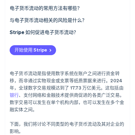
了解 Stripe 如何为 AI 构建经济基础设施。
促进成长
电子货币流动的常用方法有哪些？
立即观看
对客户的广泛吸引力
银行转账
与电子货币流动相关的风险是什么？
为各方提供的动态支付
银行卡交易
高速欺诈
Stripe 如何促进电子货币流动？
健康的利润率
数字钱包和移动支付
拒付
接受付款
开始使用 Stripe
安全性和欺诈预防
基于加密货币和区块链的转账
系统故障
支付
电子支票
复杂的合规要求
管理经常性收入
电子货币流动是指使用数字系统在账户之间进行资金转
BNPL 服务
隐性成本
促进全球支付
移，而非通过实物现金或支票等纸质票据来进行。2024
年，全球数字交易规模达到了 17.73 万亿美元。这包括由
网络安全威胁
提供嵌入式金融、贷款和商业银行业务
银行
、支付网络和金融技术提供商促进的各类广泛交易。
数字交易可以发生在单个机构内部，也可以发生在多个金
融实体之间。
下面，我们将讨论不同类型的电子货币流动及其对企业的
影响。