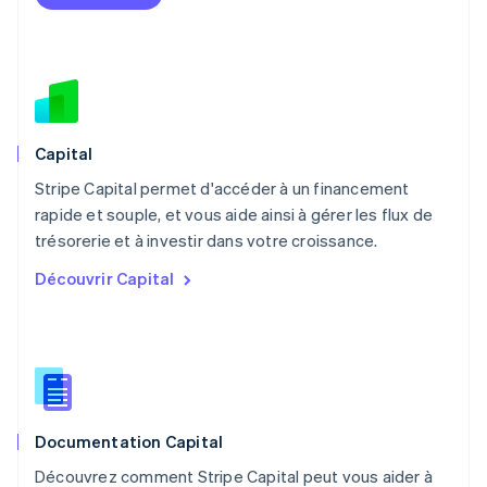
English
Mexique
Español
English
Norvège
English
Nouvelle-Zélande
English
Capital
Pays-Bas
Stripe Capital permet d'accéder à un financement
Nederlands
English
rapide et souple, et vous aide ainsi à gérer les flux de
Pologne
English
trésorerie et à investir dans votre croissance.
Portugal
Découvrir Capital
Português
English
R.A.S. de Hong Kong, Chine
English
简体中文
République tchèque
English
Roumanie
English
Documentation Capital
Royaume-Uni
English
Découvrez comment Stripe Capital peut vous aider à
Singapour