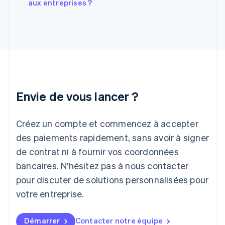
aux entreprises ?
English
Hongrie
English
Inde
English
Irlande
English
Italie
Italiano
English
Envie de vous lancer ?
Japon
日本語
English
Créez un compte et commencez à accepter
Lettonie
English
des paiements rapidement, sans avoir à signer
Liechtenstein
de contrat ni à fournir vos coordonnées
Deutsch
English
Lituanie
bancaires. N'hésitez pas à nous contacter
English
pour discuter de solutions personnalisées pour
Luxembourg
votre entreprise.
Français
Deutsch
English
Malaisie
English
简体中文
Démarrer
Contacter notre équipe
Malte