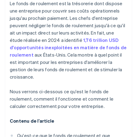
Entreprises confrontées à des retards dans la
Le fonds de roulement est la trésorerie dont dispose
chaîne d’approvisionnement ou à des dépenses
une entreprise pour couvrir ses coûts opérationnels
soudaines
jusqu'au prochain paiement. Les chefs d'entreprise
peuvent négliger le fonds de roulement jusqu'à ce qu'il
ait un impact direct sur leurs activités. En fait, une
étude réalisée en 2024 a identifié
1,76 trillion USD
d'opportunités inexploitées en matière de fonds de
roulement
aux États-Unis. Cela montre à quel point il
est important pour les entreprises d'améliorer la
gestion de leurs fonds de roulement et de stimuler la
croissance.
Nous verrons ci-dessous ce qu'est le fonds de
roulement, comment il fonctionne et comment le
calculer correctement pour votre entreprise.
Contenu de l’article
Qu'est-ce que le fonds de roulement et que