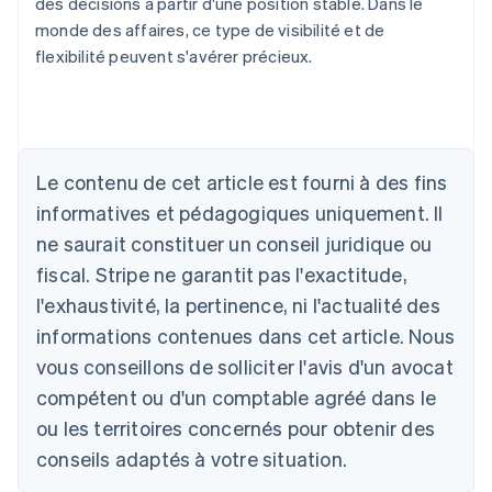
des décisions à partir d'une position stable. Dans le
monde des affaires, ce type de visibilité et de
flexibilité peuvent s'avérer précieux.
Le contenu de cet article est fourni à des fins
Allemagne
Deutsch
English
informatives et pédagogiques uniquement. Il
Australie
ne saurait constituer un conseil juridique ou
English
Autriche
fiscal. Stripe ne garantit pas l'exactitude,
Deutsch
English
l'exhaustivité, la pertinence, ni l'actualité des
Belgique
informations contenues dans cet article. Nous
Nederlands
Français
Deutsch
English
Brésil
vous conseillons de solliciter l'avis d'un avocat
Português
English
compétent ou d'un comptable agréé dans le
Bulgarie
ou les territoires concernés pour obtenir des
English
Canada
conseils adaptés à votre situation.
English
Français
Chine continentale