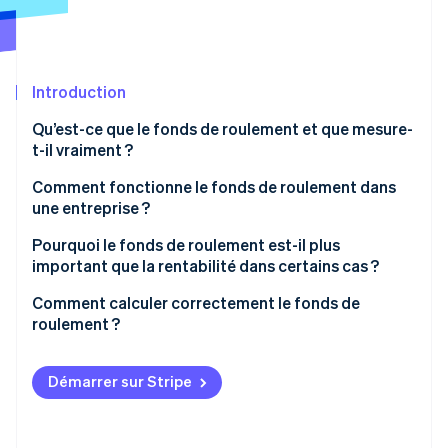
Découvrez les prochaines évolutions
Commerce en ligne
Radar
Prévention de la fraude
Écosystème
Introduction
Atlas
Constitution de start-up
Partenaires
Qu’est-ce que le fonds de roulement et que mesure-
Climate
Stripe App Marketplace
t-il vraiment ?
Élimination du carbone
Comment fonctionne le fonds de roulement dans
Identity
une entreprise ?
Vérification de l'identité
Pourquoi le fonds de roulement est-il plus
important que la rentabilité dans certains cas ?
Entreprises à forte croissance dont les rentrées
Comment calculer correctement le fonds de
d’argent sont différées
roulement ?
Stripe Sessions 2026
Découvrez comment Stripe construit l’infrastructure écono
Entreprises saisonnières aux revenus irréguliers
Actif circulant
Regarder la vidéo
Démarrer sur Stripe
Startups qui investissent massivement dans la
Passif à court terme
croissance
Exemple de calcul