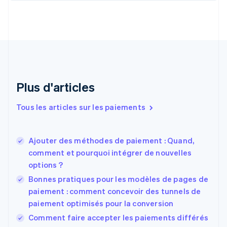
简体中文
English
Chypre
English
Croatie
English
Italiano
Danemark
English
Émirats arabes unis
Plus d'articles
English
Espagne
Tous les articles sur les paiements
Español
English
Estonie
English
Ajouter des méthodes de paiement : Quand,
États-Unis
comment et pourquoi intégrer de nouvelles
English
Español
简体中文
options ?
Finlande
English
Svenska
Bonnes pratiques pour les modèles de pages de
France
paiement : comment concevoir des tunnels de
Français
English
paiement optimisés pour la conversion
Gibraltar
English
Comment faire accepter les paiements différés
Grèce