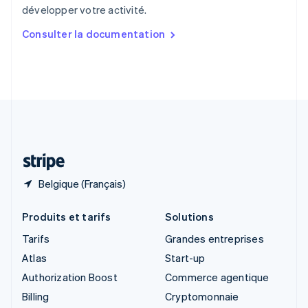
développer votre activité.
English
简体中文
Slovaquie
Consulter la documentation
English
Slovénie
English
Italiano
Suède
Svenska
English
Suisse
Deutsch
Français
Italiano
English
Thaïlande
ไทย
English
Belgique (Français)
Produits et tarifs
Solutions
Tarifs
Grandes entreprises
Atlas
Start-up
Authorization Boost
Commerce agentique
Billing
Cryptomonnaie