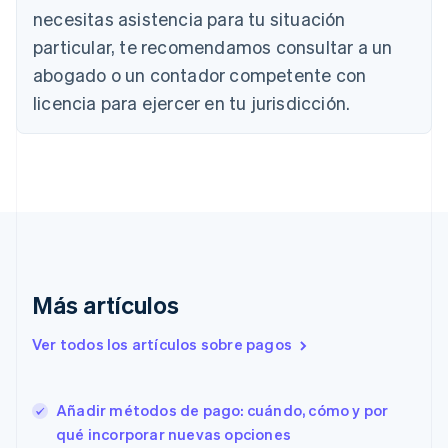
Português
English
necesitas asistencia para tu situación
Bulgaria
particular, te recomendamos consultar a un
English
Canadá
abogado o un contador competente con
English
Français
licencia para ejercer en tu jurisdicción.
China continental
简体中文
English
Chipre
English
Croacia
English
Italiano
Dinamarca
English
Emiratos Árabes Unidos
English
Más artículos
Eslovaquia
English
Ver todos los artículos sobre pagos
Eslovenia
English
Italiano
España
Añadir métodos de pago: cuándo, cómo y por
Español
English
qué incorporar nuevas opciones
Estados Unidos