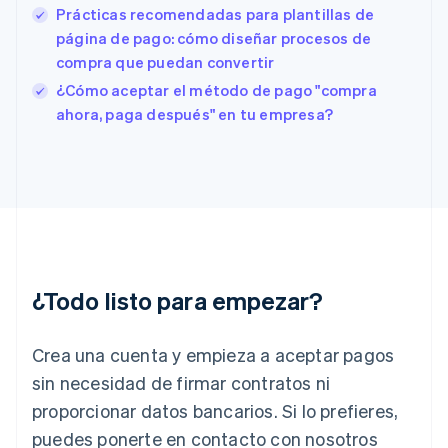
English
Español
简体中文
Prácticas recomendadas para plantillas de
Estonia
página de pago: cómo diseñar procesos de
English
compra que puedan convertir
Finlandia
English
Svenska
¿Cómo aceptar el método de pago "compra
Francia
ahora, paga después" en tu empresa?
Français
English
Gibraltar
English
Grecia
English
Hungría
English
India
English
¿Todo listo para empezar?
Irlanda
English
Crea una cuenta y empieza a aceptar pagos
Italia
Italiano
English
sin necesidad de firmar contratos ni
Japón
proporcionar datos bancarios. Si lo prefieres,
日本語
English
Letonia
puedes ponerte en contacto con nosotros