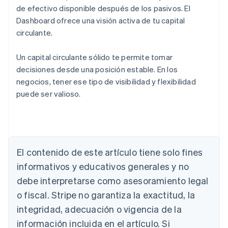
de efectivo disponible después de los pasivos. El
Dashboard ofrece una visión activa de tu capital
circulante.
Un capital circulante sólido te permite tomar
decisiones desde una posición estable. En los
negocios, tener ese tipo de visibilidad y flexibilidad
puede ser valioso.
Alemania
El contenido de este artículo tiene solo fines
Deutsch
English
Australia
informativos y educativos generales y no
English
debe interpretarse como asesoramiento legal
Austria
Deutsch
English
o fiscal. Stripe no garantiza la exactitud, la
Bélgica
integridad, adecuación o vigencia de la
Nederlands
Français
Deutsch
English
Brasil
información incluida en el artículo. Si