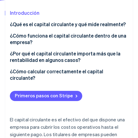
Radar
Introducción
Prevención de fraude
Ecosistema
Atlas
¿Qué es el capital circulante y qué mide realmente?
Constitución de una startup
Socios
¿Cómo funciona el capital circulante dentro de una
Climate
Stripe App Marketplace
empresa?
Eliminación de dióxido de carbono
Identity
¿Por qué el capital circulante importa más que la
Verificación de identidad en línea
rentabilidad en algunos casos?
Empresas de alto crecimiento con entradas de
¿Cómo calcular correctamente el capital
efectivo retardadas
circulante?
Negocios estacionales con ingresos desiguales
Activo circulante
Sesiones de Stripe 2026
Primeros pasos con Stripe
Descubre cómo Stripe construye la infraestructura económi
Startups que invierten mucho en crecimiento
Pasivo circulante
Mirar ahora
Empresas con retrasos en la cadena de suministro o
Ejemplo de cálculo
gastos repentinos
El capital circulante es el efectivo del que dispone una
empresa para cubrir los costos operativos hasta el
siguiente pago. Los titulares de empresas pueden