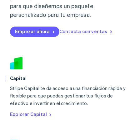
English
para que diseñemos un paquete
Liechtenstein
personalizado para tu empresa.
Deutsch
English
Lituania
English
Empezar ahora
Contacta con ventas
Luxemburgo
Français
Deutsch
English
Malasia
English
简体中文
Malta
English
México
Español
English
Capital
Noruega
Stripe Capital te da acceso a una financiación rápida y
English
flexible para que puedas gestionar tus flujos de
Nueva Zelandia
English
efectivo e invertir en el crecimiento.
Países Bajos
Explorar Capital
Nederlands
English
Polonia
English
Portugal