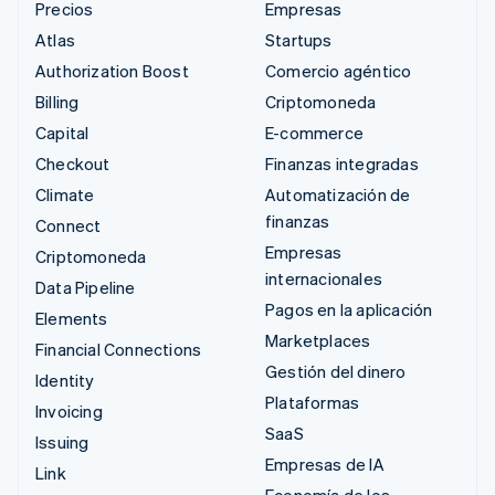
Precios
Empresas
Atlas
Startups
Authorization Boost
Comercio agéntico
Billing
Criptomoneda
Capital
E-commerce
Checkout
Finanzas integradas
Climate
Automatización de
finanzas
Connect
Empresas
Criptomoneda
internacionales
Data Pipeline
Pagos en la aplicación
Elements
Marketplaces
Financial Connections
Gestión del dinero
Identity
Plataformas
Invoicing
SaaS
Issuing
Empresas de IA
Link
Economía de los