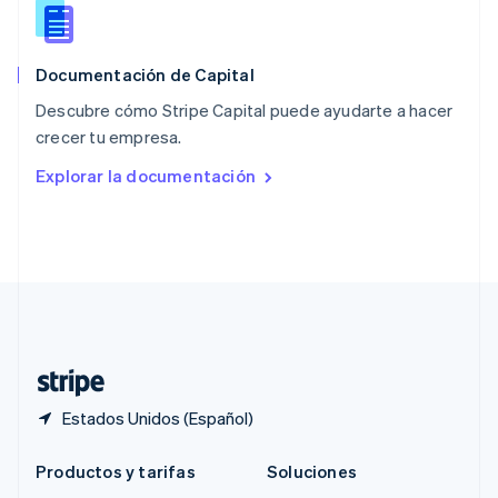
Português
English
RAE de Hong Kong, China
English
简体中文
Documentación de Capital
Reino Unido
English
Descubre cómo Stripe Capital puede ayudarte a hacer
República Checa
crecer tu empresa.
English
Rumania
Explorar la documentación
English
Singapur
English
简体中文
Suecia
Svenska
English
Suiza
Deutsch
Français
Italiano
English
Tailandia
ไทย
English
Estados Unidos (Español)
Productos y tarifas
Soluciones