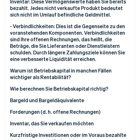
Abweichungen im zeitlichen Ablauf: Wenn Sie
Inventar: Diese Vermögenswerte haben Sie bereits
fortlaufend Umsätze erzielen, nachdem Sie bereits
bezahlt. Jedes nicht verkaufte Produkt bedeutet
Aufwendungen bezahlt haben, spiegelt sich diese
sich nicht im Umlauf befindliche Geldmittel.
Verzögerung in Ihrem Betriebskapital wider.
- Verbindlichkeiten: Dies ist die Gegenseite zu den
voranstehenden Komponenten. Verbindlichkeiten
sind Ihre offenen Rechnungen, das heißt, die
Beträge, die Sie Lieferanten oder Dienstleistern
schulden. Durch längere Zahlungsziele können Sie
eine verbesserte Liquidität erreichen.
Warum ist Betriebskapital in manchen Fällen
wichtiger als Rentabilität?
Wachstumsstarke Unternehmen mit verzögertem
Wie berechnen Sie Betriebskapital richtig?
Mittelzufluss
Umlaufvermögen
Bargeld und Bargeldäquivalente
Saisonabhängige Unternehmen mit schwankenden
Forderungen (d. h. offene Rechnungen)
Umsätzen
Inventar, das Sie verkaufen möchten
Startups, die viel in Wachstum investieren
Kurzfristige Investitionen oder im Voraus bezahlte
Unternehmen mit Verzögerungen in der Lieferkette