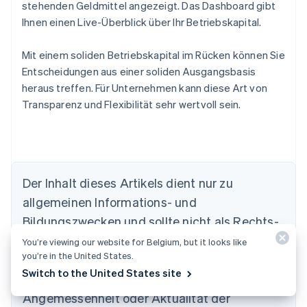
stehenden Geldmittel angezeigt. Das Dashboard gibt
Ihnen einen Live-Überblick über Ihr Betriebskapital.
Mit einem soliden Betriebskapital im Rücken können Sie
Entscheidungen aus einer soliden Ausgangsbasis
heraus treffen. Für Unternehmen kann diese Art von
Transparenz und Flexibilität sehr wertvoll sein.
Der Inhalt dieses Artikels dient nur zu
allgemeinen Informations- und
Australien
Bildungszwecken und sollte nicht als Rechts-
English
Belgien
oder Steuerberatung interpretiert werden.
You’re viewing our website for Belgium, but it looks like
Nederlands
Français
Deutsch
English
you’re in the United States.
Stripe übernimmt keine Gewähr oder Garantie
Brasilien
Switch to the United States site
für die Richtigkeit, Vollständigkeit,
Português
English
Bulgarien
Angemessenheit oder Aktualität der
English