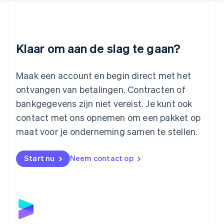
Deutsch
English
Litouwen
English
Luxemburg
Klaar om aan de slag te gaan?
Français
Deutsch
English
Maleisië
English
简体中文
Maak een account en begin direct met het
Malta
ontvangen van betalingen. Contracten of
English
Mexico
bankgegevens zijn niet vereist. Je kunt ook
Español
English
contact met ons opnemen om een pakket op
Nederland
maat voor je onderneming samen te stellen.
Nederlands
English
Nieuw-Zeeland
English
Start nu
Neem contact op
Noorwegen
English
Oostenrijk
Deutsch
English
Polen
English
Portugal