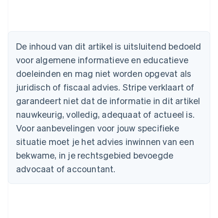
Australië
English
België
De inhoud van dit artikel is uitsluitend bedoeld
Nederlands
Français
Deutsch
English
voor algemene informatieve en educatieve
Brazilië
Português
English
doeleinden en mag niet worden opgevat als
Bulgarije
juridisch of fiscaal advies. Stripe verklaart of
English
Canada
garandeert niet dat de informatie in dit artikel
English
Français
nauwkeurig, volledig, adequaat of actueel is.
Cyprus
Voor aanbevelingen voor jouw specifieke
English
Denemarken
situatie moet je het advies inwinnen van een
English
bekwame, in je rechtsgebied bevoegde
Duitsland
advocaat of accountant.
Deutsch
English
Estland
English
Finland
English
Svenska
Frankrijk