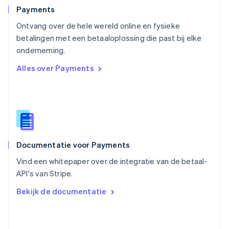
Português
English
Payments
Roemenië
Ontvang over de hele wereld online en fysieke
English
betalingen met een betaaloplossing die past bij elke
Singapore
English
简体中文
onderneming.
Slovenië
Alles over Payments
English
Italiano
Slowakije
English
Spanje
Español
English
Thailand
ไทย
English
Documentatie voor Payments
Tsjechië
English
Vind een whitepaper over de integratie van de betaal-
Vasteland van China
API's van Stripe.
简体中文
English
Verenigd Koninkrijk
Bekijk de documentatie
English
Verenigde Arabische Emiraten
English
Verenigde Staten