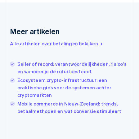
Français
English
Gibraltar
English
Griekenland
Meer artikelen
English
Hongarije
Alle artikelen over betalingen bekijken
English
Hongkong SAR, China
English
简体中文
Ierland
Seller of record: verantwoordelijkheden, risico's
English
en wanneer je de rol uitbesteedt
India
Ecosysteem crypto-infrastructuur: een
English
praktische gids voor de systemen achter
Italië
Italiano
English
cryptomarkten
Japan
Mobile commerce in Nieuw-Zeeland: trends,
日本語
English
betaalmethoden en wat conversie stimuleert
Kroatië
English
Italiano
Letland
English
Liechtenstein