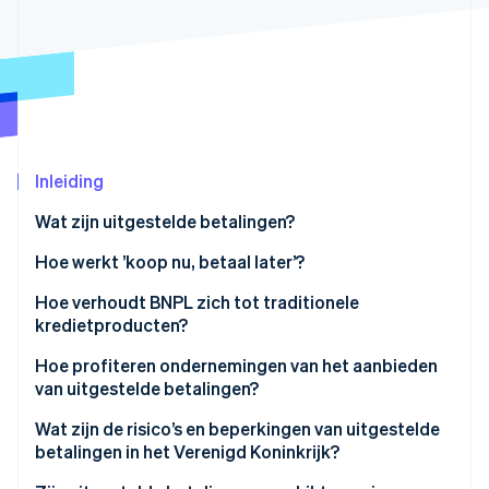
Oprichting van een start-up
Climate
Ecosysteem
CO₂-verwijdering
Partners
Identity
Stripe App Marketplace
Online identiteitsverificatie
Inleiding
Wat zijn uitgestelde betalingen?
Stripe Sessions 2026
Hoe werkt ’koop nu, betaal later’?
Ontdek hoe Stripe de economische infrastructuu
Nu bekijken
Hoe verhoudt BNPL zich tot traditionele
kredietproducten?
Hoe profiteren ondernemingen van het aanbieden
van uitgestelde betalingen?
Wat zijn de risico’s en beperkingen van uitgestelde
betalingen in het Verenigd Koninkrijk?