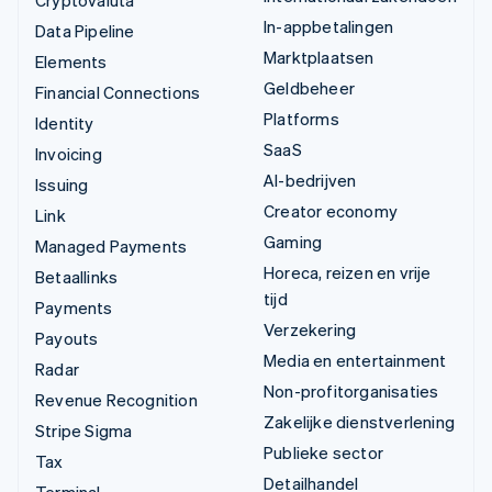
In-appbetalingen
Data Pipeline
Marktplaatsen
Elements
Geldbeheer
Financial Connections
Platforms
Identity
SaaS
Invoicing
AI-bedrijven
Issuing
Creator economy
Link
Gaming
Managed Payments
Horeca, reizen en vrije
Betaallinks
tijd
Payments
Verzekering
Payouts
Media en entertainment
Radar
Non-profitorganisaties
Revenue Recognition
Zakelijke dienstverlening
Stripe Sigma
Publieke sector
Tax
Detailhandel
Terminal