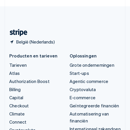
English
Español
简体中文
Zweden
Svenska
English
Zwitserland
Deutsch
Français
Italiano
English
België (Nederlands)
Producten en tarieven
Oplossingen
Tarieven
Grote ondernemingen
Atlas
Start-ups
Authorization Boost
Agentic commerce
Billing
Cryptovaluta
Capital
E-commerce
Checkout
Geïntegreerde financiën
Climate
Automatisering van
financiën
Connect
Internationaal zakendoen
Cryptovaluta