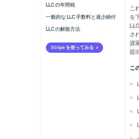
法人形態の選択
LLC の年間税
こ
を
雇用税
連邦税
一般的な LLC 手数料と過少納付
L
州税
州税
LLC の解散方法
さ
四半期ごとの予定納税
解散のための採決
資
Stripe を使ってみる
提
未払い債務の決済
解散条項の提出
こ
関係者への通知
すべての口座の解約
残りの資産の配分