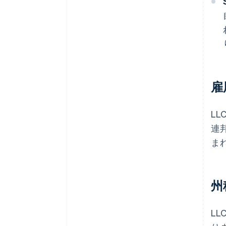
雇
L
連
ま
州
L