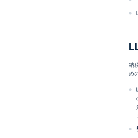
L
納
め