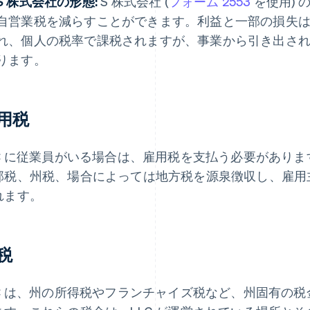
S 株式会社の形態:
S 株式会社 (
フォーム 2553
を使用) 
自営業税を減らすことができます。利益と一部の損失
れ、個人の税率で課税されますが、事業から引き出さ
ります。
用税
LC に従業員がいる場合は、雇用税を支払う必要があり
邦税、州税、場合によっては地方税を源泉徴収し、雇用
れます。
税
LC は、州の所得税やフランチャイズ税など、州固有の