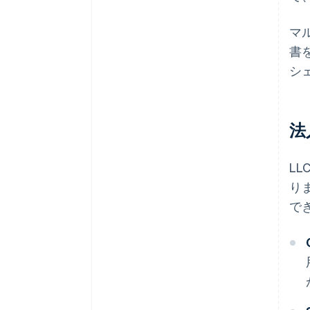
マ
書
シ
法
LL
りま
で