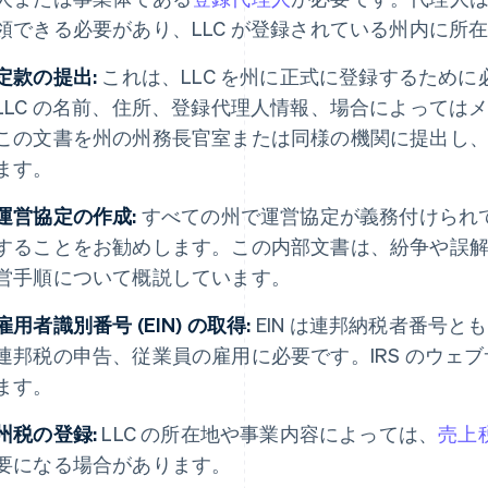
領できる必要があり、LLC が登録されている州内に所
定款の提出:
これは、LLC を州に正式に登録するため
LLC の名前、住所、登録代理人情報、場合によっては
この文書を州の州務長官室または同様の機関に提出し
ます。
運営協定の作成:
すべての州で運営協定が義務付けられ
することをお勧めします。この内部文書は、紛争や誤解を
営手順について概説しています。
雇用者識別番号 (EIN) の取得:
EIN は連邦納税者番号
連邦税の申告、従業員の雇用に必要です。IRS のウェ
ます。
州税の登録:
LLC の所在地や事業内容によっては、
売上
要になる場合があります。