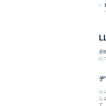
L
柔
に
デ
シ
じ
て