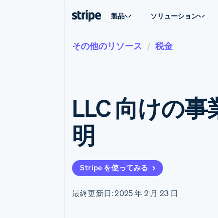
製品
ソリューション
その他のリソース
税金
企業規模別
ドキュメント
学ぶ
ユースケ
サポート
支払い
収益
大企業向け
Stripe のドキュメント
ブログ
エージェ
サポート
Payments
Billing
スタートアップ向け
API リファレンス
導入事例
E コマー
管理サポ
オンライン決済
経常収益
ライブラリと SDK
ガイド
埋込型
プロフェ
Managed Payments
Metronome
Stripe Apps
LLC 向けの
請求・
マーチャントオブレコードソリ
従量課金
グローバ
ューション
サブスクリプション
アプリ
サブスクリプション
Payment links
マーケッ
明
コーディング不要の決済ページ
Invoicing
資金管
1 回限りまたは継続
Checkout
プラット
構築済み決済 UI
Tax
SaaS
消費税と VAT の自
Elements
柔軟な UI コンポーネント
Revenue Recogniti
Stripe を使ってみる
会計管理の自動化
決済手段
125 以上の決済手段を利用可能
Stripe Sigma
カスタムレポート
Terminal
最終更新日: 2025 年 2 月 23 日
対面支払い
Data Pipeline
データの同期
Authorization Boost
決済成功率の最適化