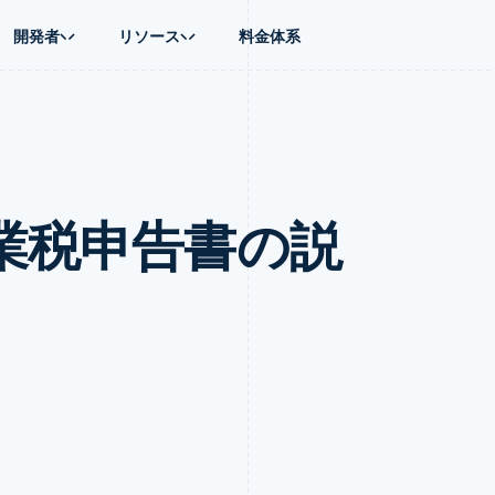
開発者
リソース
料金体系
ース別
ガイド
業種別
会社
資金管理
プラットフォ
プレイス
ンティックコマース
に問い合わせる
オンライン決済を受け付け
AI 企業
製品ロードマップ
Global Payouts
ス / ECサイト
ートプラン
構築済みの決済を実装
クリエイターエコノミ―
Sessions 年次カンファレン
第三者への入金
Connect
金融
ッショナルサービス
プラットフォームまたはマーケットプレイスを構築する
ゲーム
採用情報
プラットフォ
事業税申告書の説
財務関連
ホスピタリティ、旅行、レジ
ニュースルーム
ルビジネス
サブスクリプションを管理
保険
Stripe Press
内決済
従量課金請求を提供
メディアおよびエンターテイ
の管理
トプレイス
ステーブルコイン担保型のカードを発行
理
エージェントによるサービスのプロビジョニングと管理
非営利団体
フォーム
プロフェッショナルサービス
パブリックセクター
動計算
小売業
on