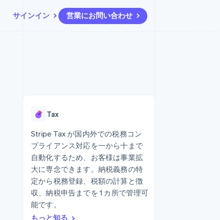
サインイン
営業にお問い合わせ
リソース
エコシステム
お問い合わせ
ームとマーケット
その他
アプリへの導入
パートナー
営業にお問い合わせ
Product roadmap
ス
コードサンプル
Stripe App Marketplace
パートナーになる
今後の予定を確認
開発者のブログ
ーム決済の構築
ャー
API ステータス
Radar
不正防止
Tax
ンメント
Atlas
スタートアップの企業設立
Stripe Tax が国内外での税務コン
プライアンス対応を一から十まで
Climate
カーボンリムーバル
自動化するため、お客様は事業拡
大に専念できます。納税義務の特
Identity
オンライン本人確認
定から税務登録、税額の計算と徴
収、納税申告までを 1 カ所で管理可
能です。
もっと知る