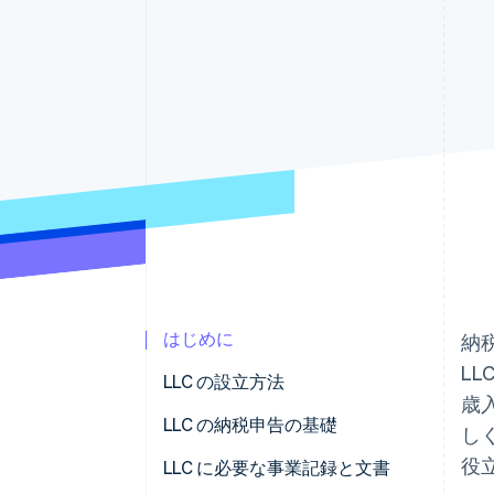
Link
スピーディーな決済
はじめに
納
L
LLC の設立方法
歳
LLC の納税申告の基礎
し
役
デフォルトの税務上の分類
LLC に必要な事業記録と文書