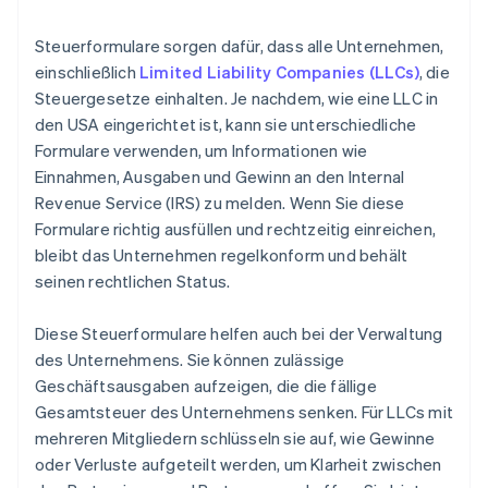
Liquidationserklärung einreichen
Steuerformulare sorgen dafür, dass alle Unternehmen,
Beteiligte benachrichtigen
einschließlich
Limited Liability Companies (LLCs)
, die
Steuergesetze einhalten. Je nachdem, wie eine LLC in
Alle Konten schließen
den USA eingerichtet ist, kann sie unterschiedliche
Verbleibende Vermögenswerte verteilen
Formulare verwenden, um Informationen wie
Einnahmen, Ausgaben und Gewinn an den Internal
Revenue Service (IRS) zu melden. Wenn Sie diese
Formulare richtig ausfüllen und rechtzeitig einreichen,
bleibt das Unternehmen regelkonform und behält
seinen rechtlichen Status.
Diese Steuerformulare helfen auch bei der Verwaltung
des Unternehmens. Sie können zulässige
Geschäftsausgaben aufzeigen, die die fällige
Gesamtsteuer des Unternehmens senken. Für LLCs mit
mehreren Mitgliedern schlüsseln sie auf, wie Gewinne
oder Verluste aufgeteilt werden, um Klarheit zwischen