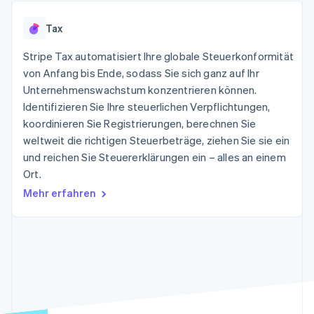
Data Pipeline
Geldmanagement
Marktplatz auf
Zugriff auf mehr als
Datensynchronisierung
Produkt-Roadmap
Plattformen
Grundlagen der
Tax
125
Stripe Sessions
SaaS
Abonnementverwaltung
Terminal
Karriere
Zahlungen vor Ort
Stripe Tax automatisiert Ihre globale Steuerkonformität
Newsroom
So setzen Sie
Authorization
Stripe Press
von Anfang bis Ende, sodass Sie sich ganz auf Ihr
nutzungsbasierte
Boost
Abrechnung um
Unternehmenswachstum konzentrieren können.
Nach Branche
Optimierung der
Stablecoin-gestützte
Identifizieren Sie Ihre steuerlichen Verpflichtungen,
Autorisierungsraten
Karten ausgeben: So
Link
KI-Unternehmen
Kontakt
koordinieren Sie Registrierungen, berechnen Sie
geht´s
Beschleunigter
Creator Economy
Bereitstellung und
weltweit die richtigen Steuerbeträge, ziehen Sie sie ein
Bezahlvorgang
Gaming
Verwaltung von
Sales-Team
und reichen Sie Steuererklärungen ein – alles an einem
Financial
Bewirtung, Reisen und
Diensten mit Agenten
kontaktieren
Connections
Freizeit
Ort.
Partner werden
Verbundene
Versicherungen
Mehr erfahren
Medien und
Finanzdaten
Unterhaltung
Ressourcen
Gemeinnützige
Organisationen
Fachdienstleistungen
App-Integrationen
Mehr
Öffentlicher Sektor
Code-Beispiele
Product roadmap
Einzelhandel
Entwickler-Blog
Ausblick
API-Status
Radar