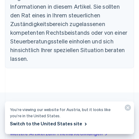
Bulgarien
Informationen in diesem Artikel. Sie sollten
English
Dänemark
den Rat eines in Ihrem steuerlichen
English
Zuständigkeitsbereich zugelassenen
Deutschland
kompetenten Rechtsbeistands oder von einer
Deutsch
English
Estland
Steuerberatungsstelle einholen und sich
English
hinsichtlich Ihrer speziellen Situation beraten
Festlandchina
lassen.
简体中文
English
Finnland
English
Svenska
Frankreich
Français
English
Gibraltar
English
Griechenland
English
You’re viewing our website for Austria, but it looks like
Indien
you’re in the United States.
Weitere Artikel
English
Switch to the United States site
Irland
Weitere Artikel zum Thema Rechnungen
English