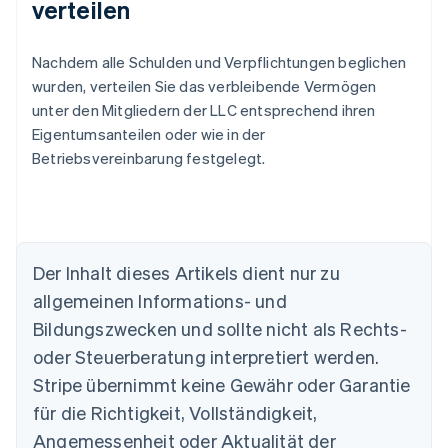
verteilen
Nachdem alle Schulden und Verpflichtungen beglichen
wurden, verteilen Sie das verbleibende Vermögen
unter den Mitgliedern der LLC entsprechend ihren
Eigentumsanteilen oder wie in der
Betriebsvereinbarung festgelegt.
Der Inhalt dieses Artikels dient nur zu
allgemeinen Informations- und
Bildungszwecken und sollte nicht als Rechts-
Australien
oder Steuerberatung interpretiert werden.
English
Belgien
Stripe übernimmt keine Gewähr oder Garantie
Nederlands
Français
Deutsch
English
für die Richtigkeit, Vollständigkeit,
Brasilien
Português
English
Angemessenheit oder Aktualität der