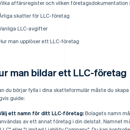
Vilka affärsregister och vilken företagsdokumentation
Årliga skatter för LLC-företag
Vanliga LLC-avgifter
Hur man upplöser ett LLC-företag
ur man bildar ett LLC-företag
an du börjar fylla i dina skatteformulär måste du skapa 
gvis guide:
Välj ett namn för ditt LLC-företag:
Bolagets namn måst
användas av ett annat företag i din delstat. Namnet må
"LLC" eller "Limited Liability Company". Du kan kontrol