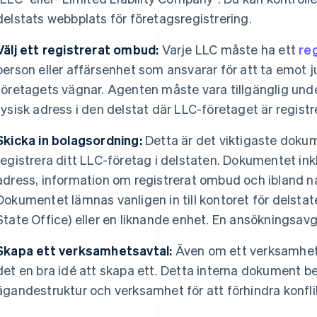
delstats webbplats för företagsregistrering.
Välj ett registrerat ombud:
Varje LLC måste ha ett
re
person eller affärsenhet som ansvarar för att ta emot 
företagets vägnar. Agenten måste vara tillgänglig unde
fysisk adress i den delstat där LLC-företaget är registr
Skicka in bolagsordning:
Detta är det viktigaste dokum
registrera ditt LLC-företag i delstaten. Dokumentet ink
adress, information om registrerat ombud och iblan
Dokumentet lämnas vanligen in till kontoret för delsta
State Office) eller en liknande enhet. En ansökningsavgif
Skapa ett verksamhetsavtal:
Även om ett verksamhetsa
det en bra idé att skapa ett. Detta interna dokument b
ägandestruktur och verksamhet för att förhindra konfli