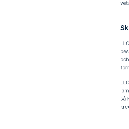
vet
Sk
LLC
bes
och
for
LLC
läm
så 
kre