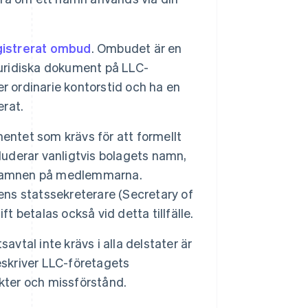
gistrerat ombud
. Ombudet är en
juridiska dokument på LLC-
r ordinarie kontorstid och ha en
erat.
entet som krävs för att formellt
luderar vanligtvis bolagets namn,
d namnen på medlemmarna.
tens statssekreterare (Secretary of
t betalas också vid detta tillfälle.
vtal inte krävs i alla delstater är
eskriver LLC-företagets
kter och missförstånd.