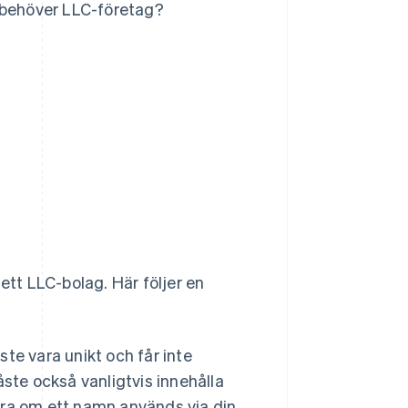
 behöver LLC-företag?
ett LLC-bolag. Här följer en
e vara unikt och får inte
ste också vanligtvis innehålla
lera om ett namn används via din