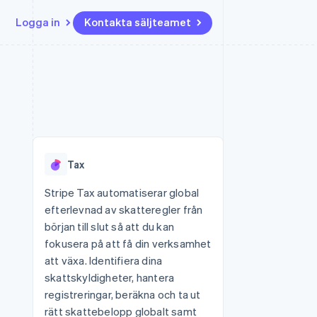
Logga in
Kontakta säljteamet
Resurser
Ecosystem
Kontakt
ch
Mer
er
Appintegrationer
Partner
Kontakta säljteamet
Product roadmap
Kodexempel
Stripe App Marketplace
Bli partner
Se vad som kommer härnäst
Utvecklarblogg
r plattformar
tid
API-status
Radar
Bedrägeribekämpning
Tax
Atlas
Bolagsbildning för startups
Stripe Tax automatiserar global
efterlevnad av skatteregler från
Climate
Koldioxidinfångning
början till slut så att du kan
fokusera på att få din verksamhet
Identity
Identitetsverifiering online
att växa. Identifiera dina
skattskyldigheter, hantera
registreringar, beräkna och ta ut
rätt skattebelopp globalt samt