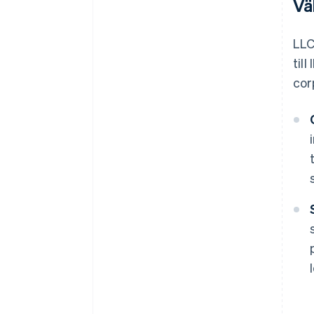
Vä
LLC
til
corp