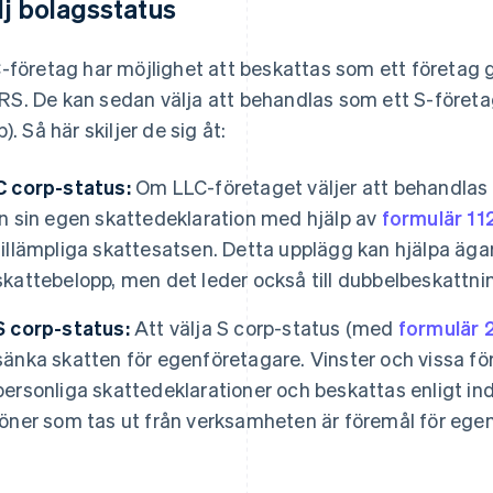
lj bolagsstatus
-företag har möjlighet att beskattas som ett företag
l IRS. De kan sedan välja att behandlas som ett S-företag
). Så här skiljer de sig åt:
C corp-status:
Om LLC-företaget väljer att behandlas
in sin egen skattedeklaration med hjälp av
formulär 11
tillämpliga skattesatsen. Detta upplägg kan hjälpa ägar
skattebelopp, men det leder också till dubbelbeskattni
S corp-status:
Att välja S corp-status (med
formulär 
sänka skatten för egenföretagare. Vinster och vissa förl
personliga skattedeklarationer och beskattas enligt ind
löner som tas ut från verksamheten är föremål för ege