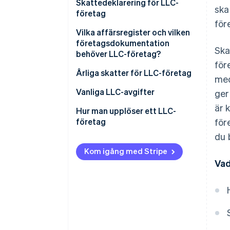
Skattedeklarering för LLC-
ska
företag
för
Skatteklasser
Vilka affärsregister och vilken
företagsdokumentation
Ska
Välj bolagsstatus
behöver LLC-företag?
för
Anställningsskatt
Årliga skatter för LLC-företag
med
Delstatlig skatt
Federala skatter
Vanliga LLC-avgifter
ger
är 
Beräknad skatt per kvartal
Delstatlig skatt
Hur man upplöser ett LLC-
företag
för
du 
Rösta för att upplösa
Kom igång med Stripe
Ansvar för utestående
Vad
förpliktelser
Lämna in ansökan om
upplösning
Meddela intressenter