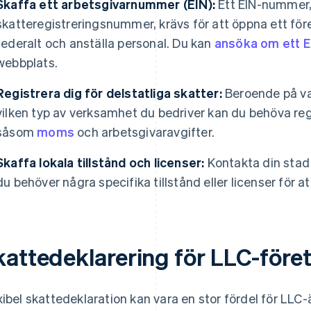
Skaffa ett arbetsgivarnummer (EIN):
Ett EIN-nummer, 
skatteregistreringsnummer, krävs för att öppna ett för
federalt och anställa personal. Du kan
ansöka om ett 
webbplats.
Registrera dig för delstatliga skatter:
Beroende på var
vilken typ av verksamhet du bedriver kan du behöva regis
såsom
moms
och arbetsgivaravgifter.
Skaffa lokala tillstånd och licenser:
Kontakta din stad 
du behöver några specifika tillstånd eller licenser för at
kattedeklarering för LLC-före
xibel skattedeklaration kan vara en stor fördel för LLC