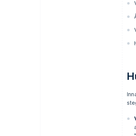
Stäng alla konton
Distribuera återstående
resurser
H
Inn
ste