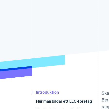
Accelererad kassaprocess
Financial Connections
Länkade finanskontodata
Introduktion
Ska
Ber
Hur man bildar ett LLC-företag
rap