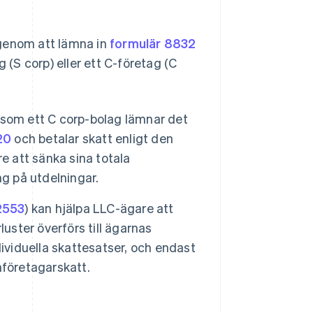
 genom att lämna in
formulär 8832
 (S corp) eller ett C-företag (C
 som ett C corp-bolag lämnar det
20
och betalar skatt enligt den
e att sänka sina totala
ng på utdelningar.
2553
) kan hjälpa LLC-ägare att
uster överförs till ägarnas
ividuella skattesatser, och endast
nföretagarskatt.