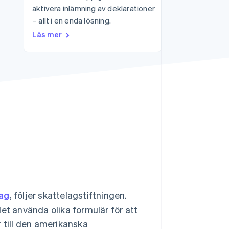
aktivera inlämning av deklarationer
– allt i en enda lösning.
Stripe Sessions 2026
Läs mer
Se hur Stripe bygger den
ekonomiska
infrastrukturen för AI.
Titta nu
ag
, följer skattelagstiftningen.
et använda olika formulär för att
 till den amerikanska