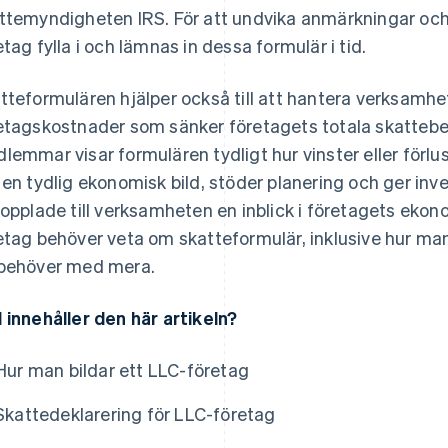
ttemyndigheten IRS. För att undvika anmärkningar och 
etag fylla i och lämnas in dessa formulär i tid.
tteformulären hjälper också till att hantera verksamhe
etagskostnader som sänker företagets totala skattebe
lemmar visar formulären tydligt hur vinster eller förlu
 en tydlig ekonomisk bild, stöder planering och ger in
kopplade till verksamheten en inblick i företagets eko
etag behöver veta om skatteformulär, inklusive hur ma
behöver med mera.
 innehåller den här artikeln?
Hur man bildar ett LLC-företag
Skattedeklarering för LLC-företag