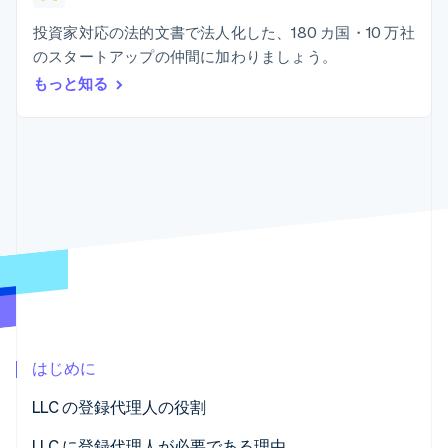
Recognition
ポーネント
SaaS
従量課金請求を提供
決済手段
製品ロードマップ
投資家対応の法的文書で法人化した、180 カ国・10 万社
ステーブルコイン担保型
会計管理の
125 以上の決
Sessions 年次カンファ
のカードを発行
のスタートアップの仲間に加わりましょう。
自動化
済手段を利用
レンス
エージェントによるサー
Stripe
可能
Terminal
もっと知る
採用情報
ビスのプロビジョニング
Sigma
業種別
対面支払い
ニュースルーム
と管理
カスタムレ
Authorization
Stripe Press
ポート
Boost
AI 企業
Data
決済成功率の
クリエイターエコノミ―
Pipeline
最適化
ゲーム
リソース
データの同
Link
ホスピタリティ、旅行、
お問い合わせ
期
スピーディー
レジャー
な決済
保険
アプリへの導入
営業にお問い合わせ
メディアおよびエンター
コードサンプル
パートナーになる
テインメント
開発者のブログ
非営利団体
API ステータス
プロフェッショナルサー
その他
ビス
Product roadmap
パブリックセクター
今後の予定を確認
小売業
はじめに
Radar
不正防止
LLC の登録代理人の役割
エコシステム
Atlas
LLC に登録代理人が必要である理由
スタートアップの企業設立