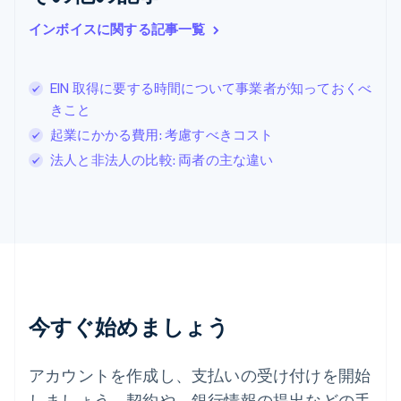
English
简体中文
インボイスに関する記事一覧
スイス
Deutsch
Français
Italiano
English
スウェーデン
EIN 取得に要する時間について事業者が知っておくべ
Svenska
English
スペイン
きこと
Español
English
起業にかかる費用: 考慮すべきコスト
スロバキア
法人と非法人の比較: 両者の主な違い
English
スロベニア
English
Italiano
タイ
ไทย
English
チェコ共和国
English
デンマーク
English
今すぐ始めましょう
ドイツ
Deutsch
English
ニュージーランド
アカウントを作成し、支払いの受け付けを開始
English
しましょう。契約や、銀行情報の提出などの手
ノルウェー