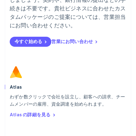
English
続きは不要です。貴社ビジネスに合わせたカス
ハンガリー
タムパッケージのご提案については、営業担当
English
フィンランド
にお問い合わせください。
English
Svenska
ブラジル
今すぐ始める
営業にお問い合わせ
Português
English
フランス
Français
English
ブルガリア
English
ベルギー
Nederlands
Français
Deutsch
English
ポーランド
Atlas
English
わずか数クリックで会社を設立し、顧客への請求、チー
ポルトガル
Português
English
ムメンバーの雇用、資金調達を始められます。
マルタ
Atlas の詳細を見る
English
マレーシア
English
简体中文
メキシコ