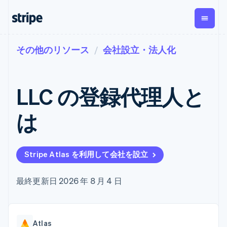
その他のリソース
会社設立・法人化
企業規模別
ドキュメント
学ぶ
支払い
収益
資金管
プラッ
理
フォー
大企業向け
Stripe のドキュメント
ブログ
とマー
Payments
Billing
スタートアップ向け
API リファレンス
導入事例
LLC の登録代理人と
オンライン決
経常収益
ットプ
Global
ライブラリと SDK
ガイド
済
Metronome
Payouts
イス
Stripe Apps
Managed
は
従量課金
Payments
第三者
Connec
ユースケース別
マーチャント
サブスクリ
への入
サポート
プション
オブレコード
金
プラッ
ガイド
エージェンティックコマ
サブスクリ
ソリューショ
Payment links
フォー
ース
サポートに問い合わせる
プションの
Stripe Atlas を利用して会社を設立
ン
決済の
E コマース / ECサイト
オンライン決済を受け付
管理サポートプラン
コーディング
管理
Invoicing
築
埋込型金融
け
プロフェッショナルサー
1 回限りまた
不要の決済ペ
請求・財務関連
構築済みの決済を実装
ビス
最終更新日 2026 年 8 月 4 日
は継続
ージ
Checkout
グローバルビジネス
プラットフォームまたは
構築済み決済
Tax
アプリ内決済
マーケットプレイスを構
消費税と
UI
マーケットプレイス
築する
VAT の自動
Elements
資金管理
サブスクリプションを管
柔軟な UI コン
計算
Revenue
会社
Atlas
プラットフォーム
理