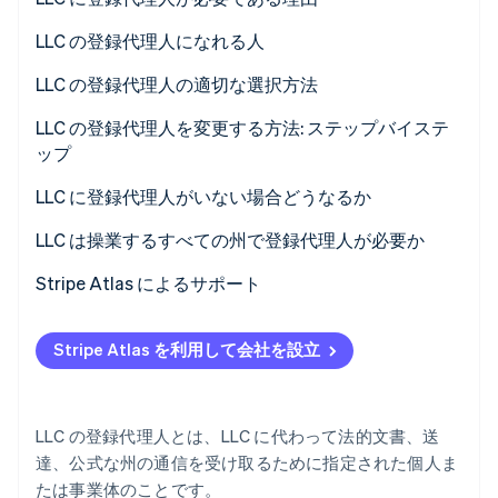
パートナー
Climate
LLC の登録代理人になれる人
Stripe App Marketplace
カーボンリムーバル
LLC の登録代理人の適切な選択方法
Identity
オンライン本人確認
LLC の登録代理人を変更する方法: ステップバイステ
ップ
LLC に登録代理人がいない場合どうなるか
Stripe Sessions 2026
LLC は操業するすべての州で登録代理人が必要か
Stripe が AI の経済インフラをどのように構築しているかを
ご覧ください。
Stripe Atlas によるサポート
こちらをご覧ください
Atlas への申請
Stripe Atlas を利用して会社を設立
EIN が届く前の決済と銀行取引
創業者株式のキャッシュレス購入
LLC の登録代理人とは、LLC に代わって法的文書、送
83(b) 税務選択の自動申請
達、公式な州の通信を受け取るために指定された個人ま
たは事業体のことです。