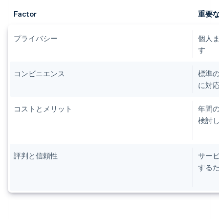
Factor
重要
プライバシー
個人
す
コンビニエンス
標準
に対
コストとメリット
年間
検討
評判と信頼性
サー
する