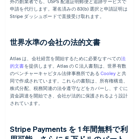
外の創業者でも、USPS 配達証明郵便と追跡サービスで
申請を代行します。署名済みの 83(b) 選択と申請証明は
Stripe ダッシュボードで直接受け取れます。
世界水準の会社の法的文書
Atlas は、会社経営を開始するために必要なすべての
法
的文書
を提供します。Atlas の C 法人書類は、世界有数
のベンチャーキャピタル法律事務所である
Cooley
と共
同で作成されています。これらの書類は、所有権構造、
株式分配、税務関連の法令遵守などをカバーし、すぐに
資金調達を開始でき、会社が法的に保護されるよう設計
されています。
Stripe Payments を 1 年間無料で利
用可能、さらに 5 万ドルのパート