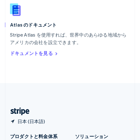
Español
English
ラトビア
English
Atlas のドキュメント
リトアニア
English
Stripe Atlas を使用すれば、世界中のあらゆる地域から
リヒテンシュタイン
アメリカの会社を設立できます。
Deutsch
English
ルーマニア
ドキュメントを見る
English
ルクセンブルグ
Français
Deutsch
English
中国香港特別行政区
English
简体中文
中国本土
简体中文
English
日本
日本語
English
日本 (日本語)
プロダクトと料金体系
ソリューション