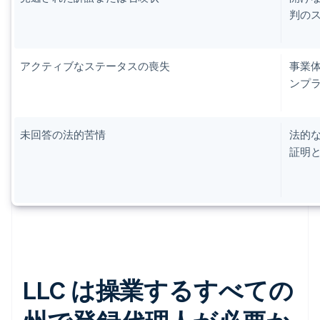
判の
アクティブなステータスの喪失
事業
ンプ
未回答の法的苦情
法的
証明
LLC は操業するすべての