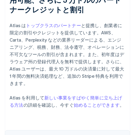
ナークレジットと割引
Atlas は
トップクラスのパートナー
と提携し、創業者に
限定の割引やクレジットを提供しています。AWS、
Carta、Perplexity などの業界リーダーによる、エンジ
ニアリング、税務、財務、法令遵守、オペレーションに
不可欠なツールの割引が含まれます。また、初年度はデ
ラウェア州の登録代理人を無料で提供します。さらに、
Atlas ユーザーは、最大 10 万ドルの決済量に対して最大
1 年間の無料決済処理など、追加の Stripe 特典を利用で
きます。
アイルランド
English
Atlas を利用して
新しい事業をすばやく簡単に立ち上げ
アメリカ
る方法
の詳細を確認し、今すぐ
始めることができます
。
English
Español
简体中文
アラブ首長国連邦
English
イギリス
English
イタリア