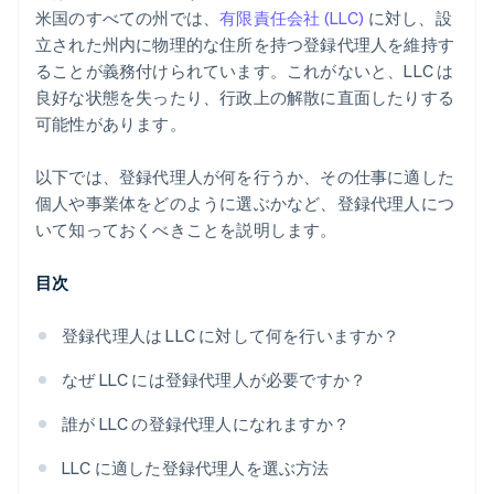
世界水準の会社の法的文書
米国のすべての州では、
有限責任会社 (LLC)
に対し、設
Stripe Payments を 1 年間無料で利用可能、さらに 5
立された州内に物理的な住所を持つ登録代理人を維持す
万ドルのパートナークレジットと割引
ることが義務付けられています。これがないと、LLC は
良好な状態を失ったり、行政上の解散に直面したりする
可能性があります。
以下では、登録代理人が何を行うか、その仕事に適した
個人や事業体をどのように選ぶかなど、登録代理人につ
いて知っておくべきことを説明します。
目次
登録代理人は LLC に対して何を行いますか？
なぜ LLC には登録代理人が必要ですか？
誰が LLC の登録代理人になれますか？
LLC に適した登録代理人を選ぶ方法