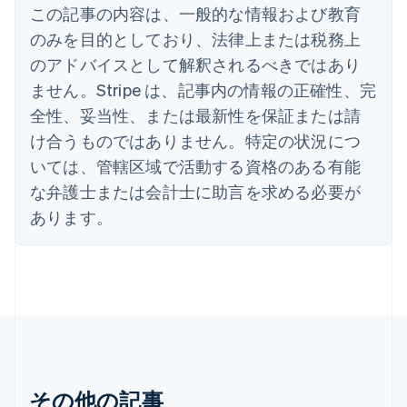
この記事の内容は、一般的な情報および教育
Italiano
English
インド
のみを目的としており、法律上または税務上
English
のアドバイスとして解釈されるべきではあり
エストニア
ません。Stripe は、記事内の情報の正確性、完
English
オーストラリア
全性、妥当性、または最新性を保証または請
English
け合うものではありません。特定の状況につ
オーストリア
いては、管轄区域で活動する資格のある有能
Deutsch
English
オランダ
な弁護士または会計士に助言を求める必要が
Nederlands
English
あります。
カナダ
English
Français
キプロス
English
ギリシア
English
クロアチア
English
Italiano
ジブラルタル
English
その他の記事
シンガポール