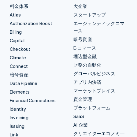
料金体系
大企業
Atlas
スタートアップ
Authorization Boost
エージェンティックコマ
ース
Billing
暗号資産
Capital
E-コマース
Checkout
埋込型金融
Climate
財務の自動化
Connect
グローバルビジネス
暗号資産
アプリ内決済
Data Pipeline
マーケットプレイス
Elements
資金管理
Financial Connections
プラットフォーム
Identity
SaaS
Invoicing
AI 企業
Issuing
クリエイターエコノミ―
Link