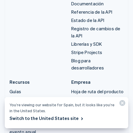
Documentación
Referencia de la API
Estado de la API
Registro de cambios de
la API
Librerías y SDK
Stripe Projects
Blog para
desarrolladores
Recursos
Empresa
Guías
Hoja de ruta del producto
Historias de clientes
Empleo
You’re viewing our website for Spain, but it looks like you’re
Blog
Sala de prensa
in the United States.
Comunidad
Stripe Press
Switch to the United States site
Stripe Sessions: nuestro
Contacta con ventas
evento anual