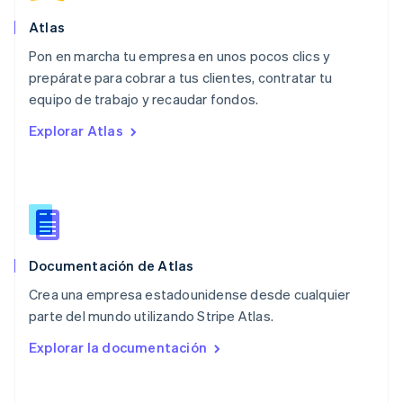
México
Español
English
Atlas
Noruega
Pon en marcha tu empresa en unos pocos clics y
English
prepárate para cobrar a tus clientes, contratar tu
Nueva Zelanda
English
equipo de trabajo y recaudar fondos.
Países Bajos
Explorar Atlas
Nederlands
English
Polonia
English
Portugal
Português
English
RAE de Hong Kong, China
English
简体中文
Documentación de Atlas
Reino Unido
English
Crea una empresa estadounidense desde cualquier
República Checa
parte del mundo utilizando Stripe Atlas.
English
Rumanía
Explorar la documentación
English
Singapur
English
简体中文