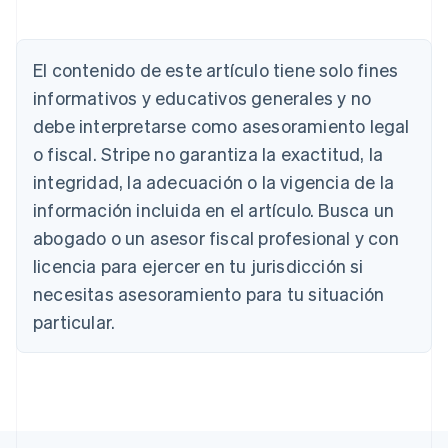
Alemania
El contenido de este artículo tiene solo fines
Deutsch
English
Australia
informativos y educativos generales y no
English
debe interpretarse como asesoramiento legal
Austria
o fiscal. Stripe no garantiza la exactitud, la
Deutsch
English
Bélgica
integridad, la adecuación o la vigencia de la
Nederlands
Français
Deutsch
English
información incluida en el artículo. Busca un
Brasil
abogado o un asesor fiscal profesional y con
Português
English
Bulgaria
licencia para ejercer en tu jurisdicción si
English
necesitas asesoramiento para tu situación
Canadá
English
Français
particular.
China continental
简体中文
English
Chipre
English
Croacia
English
Italiano