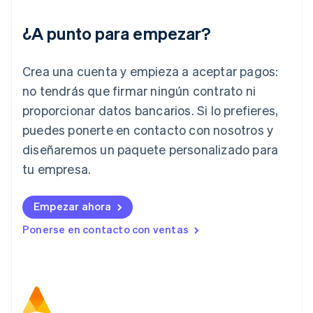
Hungría
English
¿A punto para empezar?
India
English
Irlanda
Crea una cuenta y empieza a aceptar pagos:
English
no tendrás que firmar ningún contrato ni
Italia
proporcionar datos bancarios. Si lo prefieres,
Italiano
English
Japón
puedes ponerte en contacto con nosotros y
日本語
English
diseñaremos un paquete personalizado para
Letonia
English
tu empresa.
Liechtenstein
Deutsch
English
Empezar ahora
Lituania
English
Ponerse en contacto con ventas
Luxemburgo
Français
Deutsch
English
Malasia
English
简体中文
Malta
English