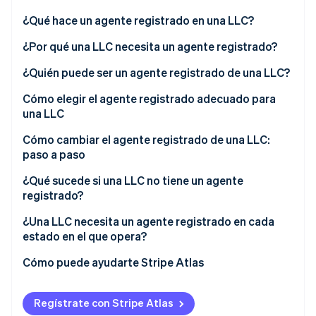
Sector público
Radar
¿Qué hace un agente registrado en una LLC?
Comercio minorista
Prevención de fraude
¿Por qué una LLC necesita un agente registrado?
Atlas
Constitución de una startup
¿Quién puede ser un agente registrado de una LLC?
Ecosystem
Climate
Cómo elegir el agente registrado adecuado para
Eliminación de dióxido de carbono
Socios
una LLC
Stripe App Marketplace
Identity
Verificación de identidad en línea
Cómo cambiar el agente registrado de una LLC:
paso a paso
¿Qué sucede si una LLC no tiene un agente
registrado?
Stripe Sessions 2026
¿Una LLC necesita un agente registrado en cada
Descubre cómo Stripe está construyendo la infraestructu
estado en el que opera?
para la IA.
Ver ahora
Cómo puede ayudarte Stripe Atlas
Registro con Atlas
Regístrate con Stripe Atlas
Aceptar pagos y operaciones bancarias antes de