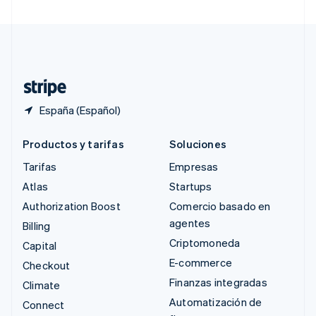
Suecia
Svenska
English
Suiza
Deutsch
Français
Italiano
English
Tailandia
ไทย
English
España (Español)
Productos y tarifas
Soluciones
Tarifas
Empresas
Atlas
Startups
Authorization Boost
Comercio basado en
agentes
Billing
Criptomoneda
Capital
E-commerce
Checkout
Finanzas integradas
Climate
Automatización de
Connect