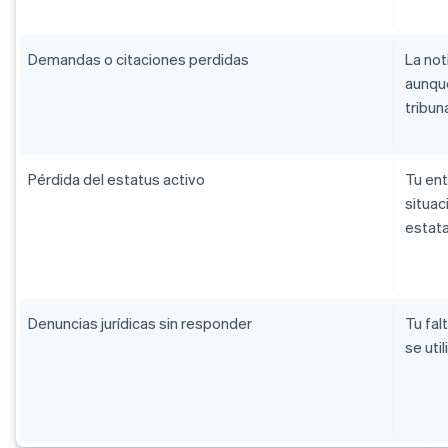
Demandas o citaciones perdidas
La not
aunque
tribuna
Pérdida del estatus activo
Tu ent
situac
estata
Denuncias jurídicas sin responder
Tu fal
se uti