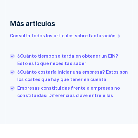
Dinamarca
English
Emiratos Árabes Unidos
English
Más artículos
Eslovaquia
Consulta todos los artículos sobre facturación
English
Eslovenia
English
Italiano
España
¿Cuánto tiempo se tarda en obtener un EIN?
Español
English
Esto es lo que necesitas saber
Estados Unidos
¿Cuánto costaría iniciar una empresa? Estos son
English
Español
简体中文
Estonia
los costes que hay que tener en cuenta
English
Empresas constituidas frente a empresas no
Finlandia
constituidas: Diferencias clave entre ellas
English
Svenska
Francia
Français
English
Gibraltar
English
Grecia
English