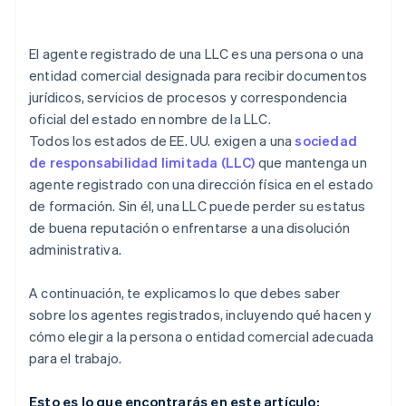
tener el EIN
Compra de acciones iniciales sin efectivo
El agente registrado de una LLC es una persona o una
entidad comercial designada para recibir documentos
Presentación automática de la elección fiscal 83(b)
jurídicos, servicios de procesos y correspondencia
Documentación legal para empresas de primer nivel
oficial del estado en nombre de la LLC.
Todos los estados de EE. UU. exigen a una
sociedad
Un año gratis de Stripe Payments, más 50.000 $ en
de responsabilidad limitada (LLC)
que mantenga un
créditos y descuentos para socios
agente registrado con una dirección física en el estado
de formación. Sin él, una LLC puede perder su estatus
de buena reputación o enfrentarse a una disolución
administrativa.
A continuación, te explicamos lo que debes saber
sobre los agentes registrados, incluyendo qué hacen y
cómo elegir a la persona o entidad comercial adecuada
para el trabajo.
Esto es lo que encontrarás en este artículo: