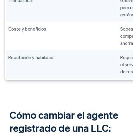
Tienda local
Garant
para r
están
Coste y beneficios
Sopesa
compar
ahorr
Reputación y fiabilidad
Requie
el ser
de re
Cómo cambiar el agente
registrado de una LLC: