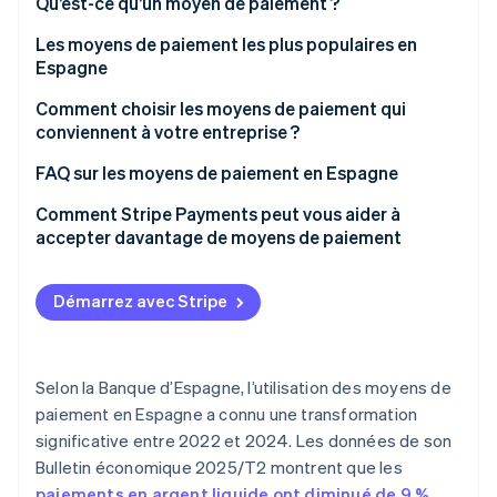
Qu’est-ce qu’un moyen de paiement ?
Découvrez les prochaines évolutions
Commerce en ligne
Les moyens de paiement les plus populaires en
Radar
Espagne
Prévention de la fraude
Écosystème
Atlas
Argent liquide
Comment choisir les moyens de paiement qui
Constitution de start-up
conviennent à votre entreprise ?
Partenaires
Paiement à la livraison (COD)
Climate
Stripe App Marketplace
Moyens de paiement pour les entreprises en ligne
FAQ sur les moyens de paiement en Espagne
Élimination du carbone
Cartes bancaires
Identity
Moyens de paiement pour les magasins physiques
Peut-on utiliser les moyens de paiement les plus
Comment Stripe Payments peut vous aider à
Virements bancaires
Vérification de l'identité
populaires en Espagne pour les ventes
accepter davantage de moyens de paiement
internationales ?
Prélèvement automatique
Quels moyens de paiement sont les plus sécurisés ?
Démarrez avec Stripe
Wallets
Cryptomonnaies
Stripe Sessions 2026
Découvrez comment Stripe construit l’infrastructure écono
Selon la Banque d’Espagne, l’utilisation des moyens de
Paiement différé (BNPL)
Regarder la vidéo
paiement en Espagne a connu une transformation
Paiements échelonnés
significative entre 2022 et 2024. Les données de son
Bulletin économique 2025/T2
montrent que les
paiements en argent liquide ont diminué de 9 %