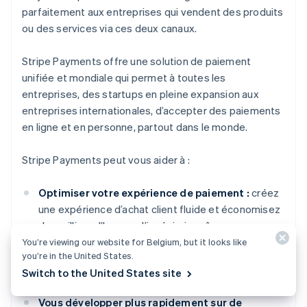
parfaitement aux entreprises qui vendent des produits
ou des services via ces deux canaux.
Stripe Payments offre une solution de paiement
unifiée et mondiale qui permet à toutes les
entreprises, des startups en pleine expansion aux
entreprises internationales, d’accepter des paiements
en ligne et en personne, partout dans le monde.
Stripe Payments peut vous aider à :
Optimiser votre expérience de paiement :
créez
une expérience d’achat client fluide et économisez
des milliers d’heures d’ingénierie grâce aux
interfaces utilisateur de paiement préconfigurées,
You’re viewing our website for Belgium, but it looks like
you’re in the United States.
à plus de 125 moyens de paiement et à Link, un
Switch to the United States site
wallet conçu par Stripe.
Vous développer plus rapidement sur de