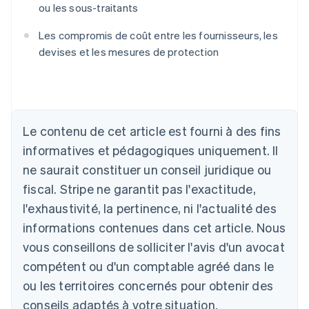
ou les sous-traitants
Les compromis de coût entre les fournisseurs, les
devises et les mesures de protection
Allemagne
Le contenu de cet article est fourni à des fins
Deutsch
English
Australie
informatives et pédagogiques uniquement. Il
English
ne saurait constituer un conseil juridique ou
Autriche
Deutsch
English
fiscal. Stripe ne garantit pas l'exactitude,
Belgique
l'exhaustivité, la pertinence, ni l'actualité des
Nederlands
Français
Deutsch
English
Brésil
informations contenues dans cet article. Nous
Português
English
vous conseillons de solliciter l'avis d'un avocat
Bulgarie
compétent ou d'un comptable agréé dans le
English
Canada
ou les territoires concernés pour obtenir des
English
Français
conseils adaptés à votre situation.
Chine continentale