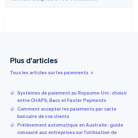
简体中文
English
Chypre
English
Croatie
English
Italiano
Danemark
English
Émirats arabes unis
English
Plus d'articles
Espagne
Español
English
Tous les articles sur les paiements
Estonie
English
États-Unis
Systèmes de paiement au Royaume-Uni : choisir
English
Español
简体中文
entre CHAPS, Bacs et Faster Payments
Finlande
English
Svenska
Comment accepter les paiements par carte
France
bancaire de vos clients
Français
English
Prélèvement automatique en Australie : guide
Gibraltar
English
consacré aux entreprises sur l'utilisation de
Grèce