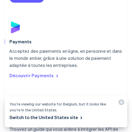
English
Mexique
Español
English
Norvège
English
Nouvelle-Zélande
English
Payments
Pays-Bas
Acceptez des paiements en ligne, en personne et dans
Nederlands
English
le monde entier, grâce à une solution de paiement
Pologne
English
adaptée à toutes les entreprises.
Portugal
Découvrir Payments
Português
English
R.A.S. de Hong Kong, Chine
English
简体中文
République tchèque
English
You’re viewing our website for Belgium, but it looks like
Roumanie
you’re in the United States.
English
Switch to the United States site
Documentation Payments
Royaume-Uni
English
Trouvez un guide qui vous aidera à intégrer les API de
Singapour