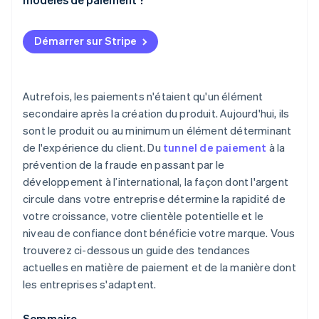
L’IA améliore la détection des fraudes
Les boutons de paiement express font la grosse
La flexibilité contribue à améliorer la rétention
partie du travail
Plateformes de paiement unifiées
La réglementation et la collaboration transforment
Démarrer sur Stripe
le marché
La conception privilégie le mobile
Plusieurs prestataires de services de paiement
L’influence de la cryptomonnaie est plus liée à
Des systèmes de gestion des risques plus
Encore plus d’automatisation
l’infrastructure qu’à la monnaie
intelligents remplacent la sécurité généralisée
Autrefois, les paiements n'étaient qu'un élément
Amélioration de l’architecture de paiement
secondaire après la création du produit. Aujourd'hui, ils
Le paiement en personne se fait sur des appareils
sont le produit ou au minimum un élément déterminant
mobiles
de l'expérience du client. Du
tunnel de paiement
à la
prévention de la fraude en passant par le
développement à l’international, la façon dont l'argent
circule dans votre entreprise détermine la rapidité de
votre croissance, votre clientèle potentielle et le
niveau de confiance dont bénéficie votre marque. Vous
trouverez ci-dessous un guide des tendances
actuelles en matière de paiement et de la manière dont
les entreprises s'adaptent.
Sommaire