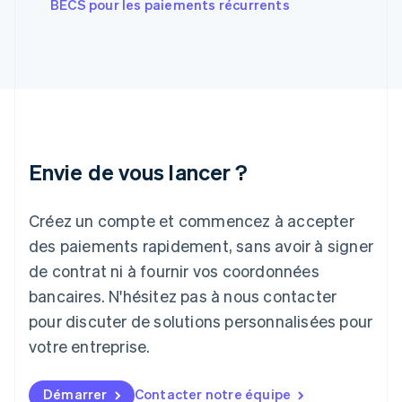
BECS pour les paiements récurrents
English
Hongrie
English
Inde
English
Irlande
English
Italie
Italiano
English
Envie de vous lancer ?
Japon
日本語
English
Créez un compte et commencez à accepter
Lettonie
English
des paiements rapidement, sans avoir à signer
Liechtenstein
de contrat ni à fournir vos coordonnées
Deutsch
English
Lituanie
bancaires. N'hésitez pas à nous contacter
English
pour discuter de solutions personnalisées pour
Luxembourg
votre entreprise.
Français
Deutsch
English
Malaisie
English
简体中文
Démarrer
Contacter notre équipe
Malte