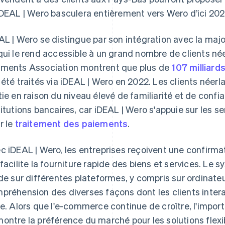
iDEAL | Wero basculera entièrement vers Wero d’ici 202
AL | Wero se distingue par son intégration avec la maj
qui le rend accessible à un grand nombre de clients né
ments Association montrent que plus de
107 milliard
 été traités via iDEAL | Wero en 2022. Les clients néer
tie en raison du niveau élevé de familiarité et de confi
titutions bancaires, car iDEAL | Wero s'appuie sur les s
r le
traitement des paiements
.
c iDEAL | Wero, les entreprises reçoivent une confirm
 facilite la fourniture rapide des biens et services. L
ide sur différentes plateformes, y compris sur ordinateu
préhension des diverses façons dont les clients intera
ne. Alors que l'e-commerce continue de croître, l'impo
ontre la préférence du marché pour les solutions flex