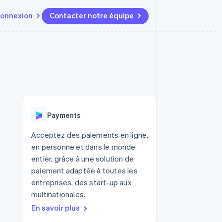
onnexion
Contacter notre équipe
Ressources
Écosystème
Contact
t marketplaces
Plus
Intégrations d'applications
Partenaires
Contacter notre équipe
Product roadmap
elle
Exemples de code
Stripe App Marketplace
Devenir partenaire
Découvrez les prochaines
r les
Blog des développeurs
évolutions
rs
État de l'API
 platforms
Radar
ciers intégrés
Payments
Prévention de la fraude
ratif
es et virtuelles
Atlas
Acceptez des paiements en ligne,
Constitution de start-up
en personne et dans le monde
Climate
entier, grâce à une solution de
Élimination du carbone
paiement adaptée à toutes les
Identity
entreprises, des start-up aux
Vérification de l'identité
multinationales.
En savoir plus