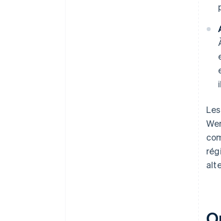
Les
Wer
com
rég
alt
Qu