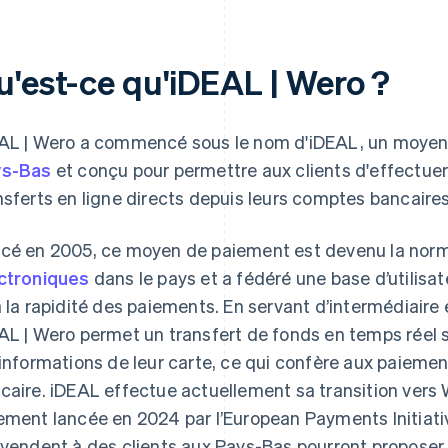
u'est-ce qu'iDEAL | Wero ?
AL | Wero a commencé sous le nom d'iDEAL, un moye
ys-Bas
et conçu pour permettre aux clients d'effectuer
nsferts en ligne directs depuis leurs comptes bancaires
cé en 2005, ce moyen de paiement est devenu la nor
ctroniques
dans le pays et a fédéré une base d’utilisat
à la rapidité des paiements. En servant d’intermédiaire e
AL | Wero permet un transfert de fonds en temps réel sa
 informations de leur carte, ce qui confère aux paiemen
caire. iDEAL effectue actuellement sa transition vers
ement lancée en 2024 par l’European Payments Initiative
 vendent à des clients aux Pays-Bas pourront propos