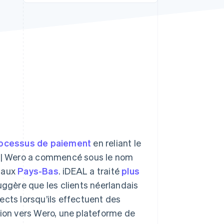
Stripe Sessions 2026
Découvrez comment
Stripe construit
l’infrastructure
économique de l’IA.
Regarder la vidéo
ocessus de paiement
en reliant le
AL | Wero a commencé sous le nom
é aux
Pays-Bas
. iDEAL a traité
plus
uggère que les clients néerlandais
ects lorsqu’ils effectuent des
tion vers Wero, une plateforme de