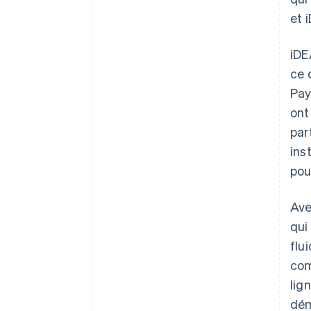
et 
iDE
ce 
Pay
ont
par
ins
pou
Ave
qui
flu
com
lig
dém