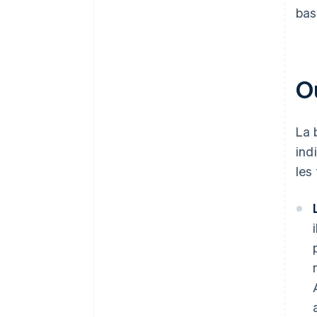
bas
Où
La 
ind
les