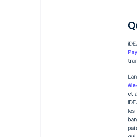
Q
iDE
Pa
tra
Lan
éle
et 
iDE
les
ban
pai
qui