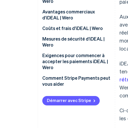
Wero
pai
Avantages commerciaux
Aux
d’iDEAL | Wero
ave
Base de clients élargie
Coûts et frais d’iDEAL | Wero
rée
Confirmation immédiate des
Frais de transaction
Mesures de sécurité d’iDEAL |
mon
transactions
Wero
loc
Frais mensuels et d’intégration
Réduction de l’exposition aux
Exigences pour commencer à
Frais de gestion des litiges
risques
accepter les paiements iDEAL |
iDE
Wero
ten
Accès aux données de
transaction
Comment Stripe Payments peut
rét
vous aider
Wer
Compatibilité avec différentes
plateformes
com
Démarrer avec Stripe
Processus opérationnels
Ci-
simplifiés
les
Contribution à une société sans
espèces