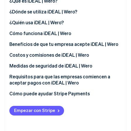
¿Qué es iDEAL | Wero?
¿Dónde se utiliza iDEAL | Wero?
Ecosistema
¿Quién usa iDEAL | Wero?
Sesiones de Stripe 2026
Socios
Descubre cómo Stripe construye la infraestructura económi
Clientes
Cómo funciona iDEAL | Wero
Stripe App Marketplace
Mirar ahora
Beneficios de que tu empresa acepte iDEAL | Wero
Ampliación de la base de clientes
Costos y comisiones de iDEAL | Wero
Confirmación inmediata de transacciones
Comisiones por transacción
Medidas de seguridad de iDEAL | Wero
Reducción de la exposición al riesgo
Comisiones mensuales e integración
Requisitos para que las empresas comiencen a
aceptar pagos con iDEAL | Wero
Acceso a datos de transacciones
Comisiones de gestión de disputas
Cómo puede ayudar Stripe Payments
Compatibilidad con diferentes plataformas
Procesos operativos optimizados
Empezar con Stripe
Soporte para una sociedad sin dinero en efectivo