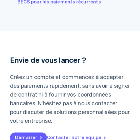
BECS pour les paiements récurrents
English
Hongrie
English
Inde
English
Irlande
English
Italie
Italiano
English
Envie de vous lancer ?
Japon
日本語
English
Créez un compte et commencez à accepter
Lettonie
English
des paiements rapidement, sans avoir à signer
Liechtenstein
de contrat ni à fournir vos coordonnées
Deutsch
English
Lituanie
bancaires. N'hésitez pas à nous contacter
English
pour discuter de solutions personnalisées pour
Luxembourg
votre entreprise.
Français
Deutsch
English
Malaisie
English
简体中文
Démarrer
Contacter notre équipe
Malte