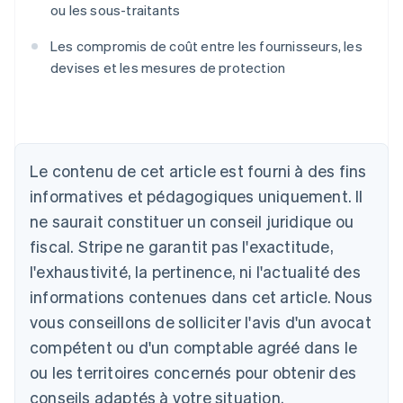
ou les sous-traitants
Les compromis de coût entre les fournisseurs, les
devises et les mesures de protection
Allemagne
Le contenu de cet article est fourni à des fins
Deutsch
English
Australie
informatives et pédagogiques uniquement. Il
English
ne saurait constituer un conseil juridique ou
Autriche
Deutsch
English
fiscal. Stripe ne garantit pas l'exactitude,
Belgique
l'exhaustivité, la pertinence, ni l'actualité des
Nederlands
Français
Deutsch
English
Brésil
informations contenues dans cet article. Nous
Português
English
vous conseillons de solliciter l'avis d'un avocat
Bulgarie
compétent ou d'un comptable agréé dans le
English
Canada
ou les territoires concernés pour obtenir des
English
Français
conseils adaptés à votre situation.
Chine continentale