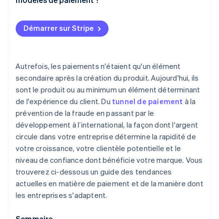
L’IA améliore la détection des fraudes
Les boutons de paiement express font la grosse
La flexibilité contribue à améliorer la rétention
partie du travail
Plateformes de paiement unifiées
La réglementation et la collaboration transforment
Démarrer sur Stripe
le marché
La conception privilégie le mobile
Plusieurs prestataires de services de paiement
L’influence de la cryptomonnaie est plus liée à
Des systèmes de gestion des risques plus
Encore plus d’automatisation
l’infrastructure qu’à la monnaie
intelligents remplacent la sécurité généralisée
Autrefois, les paiements n'étaient qu'un élément
Amélioration de l’architecture de paiement
secondaire après la création du produit. Aujourd'hui, ils
Le paiement en personne se fait sur des appareils
sont le produit ou au minimum un élément déterminant
mobiles
de l'expérience du client. Du
tunnel de paiement
à la
prévention de la fraude en passant par le
développement à l’international, la façon dont l'argent
circule dans votre entreprise détermine la rapidité de
votre croissance, votre clientèle potentielle et le
niveau de confiance dont bénéficie votre marque. Vous
trouverez ci-dessous un guide des tendances
actuelles en matière de paiement et de la manière dont
les entreprises s'adaptent.
Sommaire