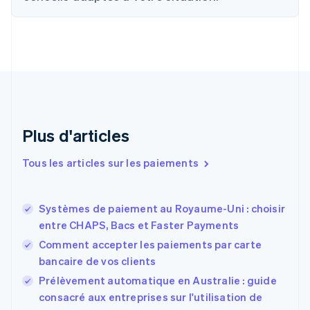
简体中文
English
Chypre
English
Croatie
English
Italiano
Danemark
English
Émirats arabes unis
English
Plus d'articles
Espagne
Español
English
Tous les articles sur les paiements
Estonie
English
États-Unis
Systèmes de paiement au Royaume-Uni : choisir
English
Español
简体中文
entre CHAPS, Bacs et Faster Payments
Finlande
English
Svenska
Comment accepter les paiements par carte
France
bancaire de vos clients
Français
English
Prélèvement automatique en Australie : guide
Gibraltar
English
consacré aux entreprises sur l'utilisation de
Grèce