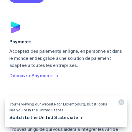
English
Mexique
Español
English
Norvège
English
Nouvelle-Zélande
English
Payments
Pays-Bas
Acceptez des paiements en ligne, en personne et dans
Nederlands
English
le monde entier, grâce à une solution de paiement
Pologne
English
adaptée à toutes les entreprises.
Portugal
Découvrir Payments
Português
English
R.A.S. de Hong Kong, Chine
English
简体中文
République tchèque
English
You’re viewing our website for Luxembourg, but it looks
Roumanie
like you’re in the United States.
English
Switch to the United States site
Documentation Payments
Royaume-Uni
English
Trouvez un guide qui vous aidera à intégrer les API de
Singapour