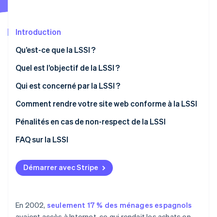
Découvrez les prochaines évolutions
Commerce en ligne
Radar
Prévention de la fraude
Introduction
Écosystème
Atlas
Qu’est-ce que la LSSI ?
Constitution de start-up
Partenaires
Quel est l’objectif de la LSSI ?
Climate
Stripe App Marketplace
Élimination du carbone
Qui est concerné par la LSSI ?
Identity
Vérification de l'identité
Comment rendre votre site web conforme à la LSSI
Pénalités en cas de non-respect de la LSSI
Infractions mineures
FAQ sur la LSSI
Infractions graves
La LSSI est-elle la seule loi qui réglemente l’activité
Stripe Sessions 2026
Découvrez comment Stripe construit l’infrastructure écono
commerciale en ligne ?
Démarrer avec Stripe
Infractions très graves
Regarder la vidéo
La LSSI s’applique-t-elle aux sites Web qui sont
exclusivement informatifs ?
En 2002,
seulement 17 % des ménages espagnols
Comment déterminer si l’activité du site Web d’une
avaient accès à Internet, ce qui rendait les achats en