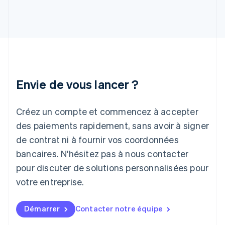
Hongrie
English
Inde
English
Irlande
English
Italie
Italiano
English
Envie de vous lancer ?
Japon
日本語
English
Créez un compte et commencez à accepter
Lettonie
English
des paiements rapidement, sans avoir à signer
Liechtenstein
de contrat ni à fournir vos coordonnées
Deutsch
English
Lituanie
bancaires. N'hésitez pas à nous contacter
English
pour discuter de solutions personnalisées pour
Luxembourg
votre entreprise.
Français
Deutsch
English
Malaisie
English
简体中文
Démarrer
Contacter notre équipe
Malte
English