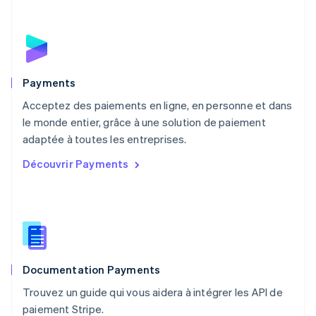
Mexique
Español
English
Norvège
English
Nouvelle-Zélande
English
Payments
Pays-Bas
Acceptez des paiements en ligne, en personne et dans
Nederlands
English
le monde entier, grâce à une solution de paiement
Pologne
English
adaptée à toutes les entreprises.
Portugal
Découvrir Payments
Português
English
R.A.S. de Hong Kong, Chine
English
简体中文
République tchèque
English
Roumanie
English
Documentation Payments
Royaume-Uni
English
Trouvez un guide qui vous aidera à intégrer les API de
Singapour
paiement Stripe.
English
简体中文