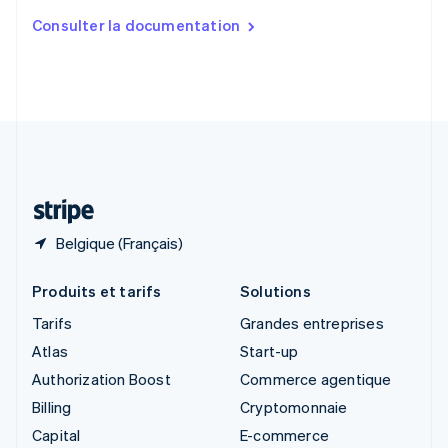
Slovaquie
Consulter la documentation
English
Slovénie
English
Italiano
Suède
Svenska
English
Suisse
Deutsch
Français
Italiano
English
Thaïlande
ไทย
English
Belgique (Français)
Produits et tarifs
Solutions
Tarifs
Grandes entreprises
Atlas
Start-up
Authorization Boost
Commerce agentique
Billing
Cryptomonnaie
Capital
E-commerce