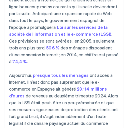
entreprise est considérée comme commerciale au
ligne beaucoup moins courants qu’ils ne le deviendront
sens de cette réglementation ?
par la suite. Anticipant une expansion rapide du Web
dans tout le pays, le gouvernement espagnol de
l’époque a promulgué la
Loi sur les services de la
société de l’information et le e-commerce (LSSI)
.
Ces prévisions se sont avérées : en 2005, seulement
trois ans plus tard,
50,6 %
des ménages disposaient
d’une connexion Internet ; en 2014, ce chiffre est passé
à
74,4 %
.
Aujourd’hui,
presque tous les ménages
ont accès à
Internet. Il n’est donc pas surprenant que le e-
commerce en Espagne ait généré
23,114 millions
d’euros
de revenus au deuxième trimestre 2024. Alors
que la LSSI était peut-être un peu prématurée et que
ses mesures rigoureuses de protection des clients ont
fait grand bruit, il s'agit indéniablement d'un texte
législatif clé dans le paysage actuel du commerce