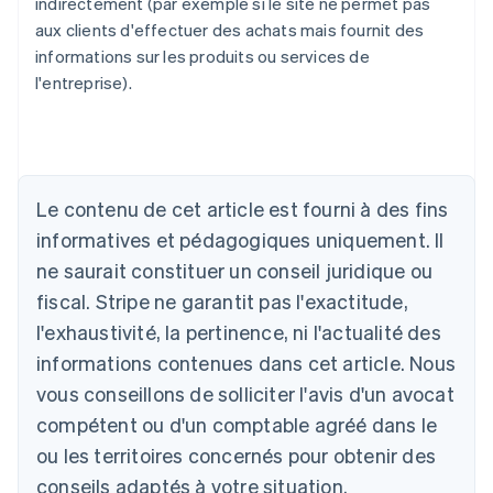
indirectement (par exemple si le site ne permet pas
aux clients d'effectuer des achats mais fournit des
informations sur les produits ou services de
l'entreprise).
Allemagne
Deutsch
English
Australie
Le contenu de cet article est fourni à des fins
English
informatives et pédagogiques uniquement. Il
Autriche
ne saurait constituer un conseil juridique ou
Deutsch
English
Belgique
fiscal. Stripe ne garantit pas l'exactitude,
Nederlands
Français
Deutsch
English
l'exhaustivité, la pertinence, ni l'actualité des
Brésil
Português
English
informations contenues dans cet article. Nous
Bulgarie
vous conseillons de solliciter l'avis d'un avocat
English
Canada
compétent ou d'un comptable agréé dans le
English
Français
ou les territoires concernés pour obtenir des
Chine continentale
conseils adaptés à votre situation.
简体中文
English