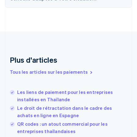
Chypre
English
Croatie
English
Italiano
Danemark
English
Émirats arabes unis
English
Espagne
Plus d'articles
Español
English
Estonie
Tous les articles sur les paiements
English
États-Unis
English
Español
简体中文
Les liens de paiement pour les entreprises
Finlande
English
Svenska
installées en Thaïlande
France
Le droit de rétractation dans le cadre des
Français
English
achats en ligne en Espagne
Gibraltar
English
QR codes : un atout commercial pour les
Grèce
entreprises thaïlandaises
English