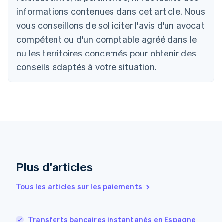
Canada
informations contenues dans cet article. Nous
English
Français
Chine continentale
vous conseillons de solliciter l'avis d'un avocat
简体中文
English
compétent ou d'un comptable agréé dans le
Chypre
ou les territoires concernés pour obtenir des
English
Croatie
conseils adaptés à votre situation.
English
Italiano
Danemark
English
Émirats arabes unis
English
Espagne
Español
English
Estonie
English
Plus d'articles
États-Unis
English
Español
简体中文
Finlande
Tous les articles sur les paiements
English
Svenska
France
Français
English
Transferts bancaires instantanés en Espagne