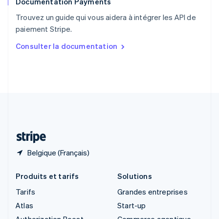
Documentation Payments
Royaume-Uni
English
Trouvez un guide qui vous aidera à intégrer les API de
Singapour
paiement Stripe.
English
简体中文
Slovaquie
Consulter la documentation
English
Slovénie
English
Italiano
Suède
Svenska
English
Suisse
Deutsch
Français
Italiano
English
Thaïlande
ไทย
English
Belgique (Français)
Produits et tarifs
Solutions
Tarifs
Grandes entreprises
Atlas
Start-up
Authorization Boost
Commerce agentique