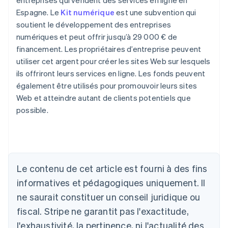
entreprises qui vendent des services en ligne en
Espagne. Le
Kit numérique
est une subvention qui
soutient le développement des entreprises
numériques et peut offrir jusqu’à 29 000 € de
financement. Les propriétaires d’entreprise peuvent
utiliser cet argent pour créer les sites Web sur lesquels
ils offriront leurs services en ligne. Les fonds peuvent
également être utilisés pour promouvoir leurs sites
Web et atteindre autant de clients potentiels que
Allemagne
possible.
Deutsch
English
Australie
English
Autriche
Deutsch
English
Le contenu de cet article est fourni à des fins
Belgique
Nederlands
Français
Deutsch
English
informatives et pédagogiques uniquement. Il
Brésil
ne saurait constituer un conseil juridique ou
Português
English
Bulgarie
fiscal. Stripe ne garantit pas l'exactitude,
English
l'exhaustivité, la pertinence, ni l'actualité des