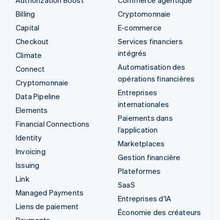
Billing
Cryptomonnaie
Capital
E-commerce
Checkout
Services financiers
intégrés
Climate
Automatisation des
Connect
opérations financières
Cryptomonnaie
Entreprises
Data Pipeline
internationales
Elements
Paiements dans
Financial Connections
l’application
Identity
Marketplaces
Invoicing
Gestion financière
Issuing
Plateformes
Link
SaaS
Managed Payments
Entreprises d'IA
Liens de paiement
Économie des créateurs
Payments