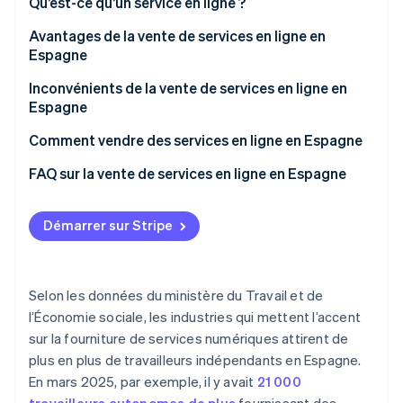
Qu’est-ce qu’un service en ligne ?
Découvrez les prochaines évolutions
Commerce en ligne
Avantages de la vente de services en ligne en
Radar
Espagne
Prévention de la fraude
Écosystème
Atlas
Flexibilité opérationnelle
Inconvénients de la vente de services en ligne en
Constitution de start-up
Espagne
Partenaires
Portée mondiale
Climate
Stripe App Marketplace
Comment vendre des services en ligne en Espagne
Élimination du carbone
Automatisation des processus
Identity
Créez un site Web pour vendre des services en ligne
FAQ sur la vente de services en ligne en Espagne
Un meilleur contrôle des données
Vérification de l'identité
ou utilisez une plateforme externe
Dois-je m’inscrire en tant que travailleur autonome
Configurez une passerelle de paiement
ou créer une entreprise pour vendre des services en
Démarrer sur Stripe
ligne en Espagne ?
Respectez les exigences juridiques et fiscales
Existe-t-il des subventions pour les entreprises qui
Stripe Sessions 2026
Selon les données du ministère du Travail et de
vendent des services en ligne en Espagne ?
Découvrez comment Stripe construit l’infrastructure écono
l’Économie sociale, les industries qui mettent l’accent
Regarder la vidéo
sur la fourniture de services numériques attirent de
plus en plus de travailleurs indépendants en Espagne.
En mars 2025, par exemple, il y avait
21 000