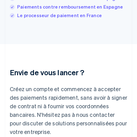
Gibraltar
Paiements contre remboursement en Espagne
English
Grèce
Le processeur de paiement en France
English
Hongrie
English
Inde
English
Irlande
English
Italie
Italiano
English
Envie de vous lancer ?
Japon
日本語
English
Créez un compte et commencez à accepter
Lettonie
English
des paiements rapidement, sans avoir à signer
Liechtenstein
de contrat ni à fournir vos coordonnées
Deutsch
English
Lituanie
bancaires. N'hésitez pas à nous contacter
English
pour discuter de solutions personnalisées pour
Luxembourg
votre entreprise.
Français
Deutsch
English