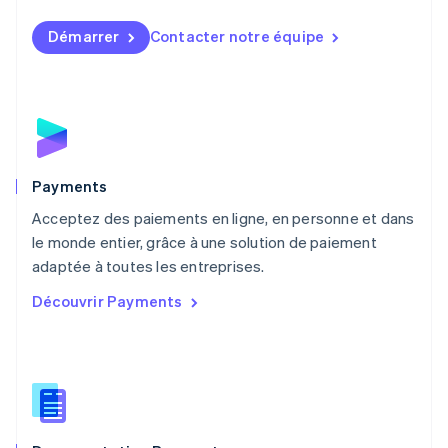
Malaisie
English
简体中文
Démarrer
Contacter notre équipe
Malte
English
Mexique
Español
English
Norvège
English
Nouvelle-Zélande
English
Payments
Pays-Bas
Acceptez des paiements en ligne, en personne et dans
Nederlands
English
le monde entier, grâce à une solution de paiement
Pologne
English
adaptée à toutes les entreprises.
Portugal
Découvrir Payments
Português
English
R.A.S. de Hong Kong, Chine
English
简体中文
République tchèque
English
Roumanie
English