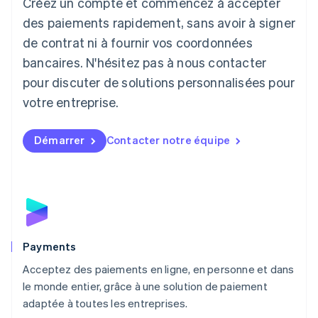
Créez un compte et commencez à accepter
Lettonie
English
des paiements rapidement, sans avoir à signer
Liechtenstein
de contrat ni à fournir vos coordonnées
Deutsch
English
Lituanie
bancaires. N'hésitez pas à nous contacter
English
pour discuter de solutions personnalisées pour
Luxembourg
votre entreprise.
Français
Deutsch
English
Malaisie
English
简体中文
Démarrer
Contacter notre équipe
Malte
English
Mexique
Español
English
Norvège
English
Nouvelle-Zélande
English
Payments
Pays-Bas
Acceptez des paiements en ligne, en personne et dans
Nederlands
English
le monde entier, grâce à une solution de paiement
Pologne
English
adaptée à toutes les entreprises.
Portugal