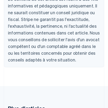
Autriche
informatives et pédagogiques uniquement. Il
Deutsch
English
Belgique
ne saurait constituer un conseil juridique ou
Nederlands
Français
Deutsch
English
fiscal. Stripe ne garantit pas l'exactitude,
Brésil
l'exhaustivité, la pertinence, ni l'actualité des
Português
English
Bulgarie
informations contenues dans cet article. Nous
English
vous conseillons de solliciter l'avis d'un avocat
Canada
English
Français
compétent ou d'un comptable agréé dans le
Chine continentale
ou les territoires concernés pour obtenir des
简体中文
English
Chypre
conseils adaptés à votre situation.
English
Croatie
English
Italiano
Danemark
English
Émirats arabes unis
English
Espagne
Español
English