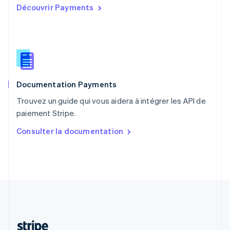
Découvrir Payments
Português
English
R.A.S. de Hong Kong, Chine
English
简体中文
République tchèque
English
Roumanie
English
Documentation Payments
Royaume-Uni
English
Trouvez un guide qui vous aidera à intégrer les API de
Singapour
paiement Stripe.
English
简体中文
Slovaquie
Consulter la documentation
English
Slovénie
English
Italiano
Suède
Svenska
English
Suisse
Deutsch
Français
Italiano
English
Thaïlande
ไทย
English