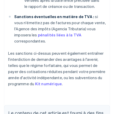
versées après la date limite précisée dans
le rapport de créance ou de transaction.
Sanctions éventuelles en matière de TVA :
si
vous n'émettez pas de factures pour chaque vente,
l'Agence des impôts (Agencia Tributaria) vous
imposera les
pénalités liées à la TVA
correspondantes.
Les sanctions ci-dessus peuvent également entraîner
l'interdiction de demander des avantages à l'avenir,
telles que le régime forfaitaire, qui vous permet de
payer des cotisations réduites pendant votre première
année d'activité indépendante, ou les subventions du
programme du
Kit numérique
.
Allemagne
Deutsch
English
Australie
English
Le contenu de cet article est fourni à des fins