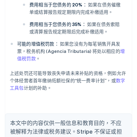
费用相当于您债务的 20%：
如果在债务催缴
单或结算报告规定期限内完成补缴适用。
阿联酋
费用相当于您债务的 35%：
如果在债务索赔
English
爱尔兰
或清算报告规定期限后完成补缴适用。
English
爱沙尼亚
可能的增值税罚款：
如果您没有为每笔销售开具发
English
票，税务机构 (Agencia Tributaria) 将处以相应的
增
奥地利
值税罚款
。
Deutsch
English
澳大利亚
上述处罚还可能导致丧失申请未来补贴的资格，例如允许
English
巴西
个体经营者首年缴纳低额社保的“统一费率计划”，或
数字
Português
English
工具包
计划的补助。
保加利亚
English
比利时
Nederlands
Français
Deutsch
English
波兰
本文中的内容仅供一般信息和教育目的，不应
English
丹麦
被解释为法律或税务建议。Stripe 不保证或担
English