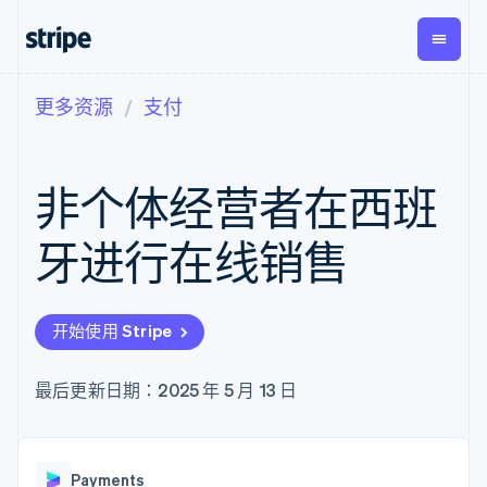
更多资源
支付
按企业阶段
文档
学习
支付
营收
资金管
平台
理
易市
大型企业
Stripe 文档
博客
Payments
Billing
初创企业
API 参考文档
客户案例
非个体经营者在西班
在线支付
经常性收入
Global
Conn
库与 SDK
指南
Managed
Metronome
Payouts
Stripe Apps
Payments
按用量计费
平台
牙进行在线销售
备案商家解决
Subscriptions
向第三
按应用场景
方案
方打款
支持
订阅管理
Payment links
Crypto
指南
智能体商务
Invoicing
钱包、
加密货币
获取支持
无代码支付
一次性或定期
开始使用 Stripe
稳定币
电子商务
接受线上付款
托管支持方案
Checkout
账单
发行和
嵌入式金融
实施预置结账流程
专业服务
预构建支付界
Tax
发卡基
财务自动化
构建平台或交易市场
最后更新日期：2025 年 5 月 13 日
面
销售税和增值
础设施
全球化企业
管理订阅
Elements
税自动化
应用内支付
提供按用量计费
灵活的 UI 组件
Revenue
交易市场
发行稳定币支持的支付卡
Payment
Recognition
公司
资金管理
通过智能体配置和管理服
methods
会计自动化
Payments
平台
务