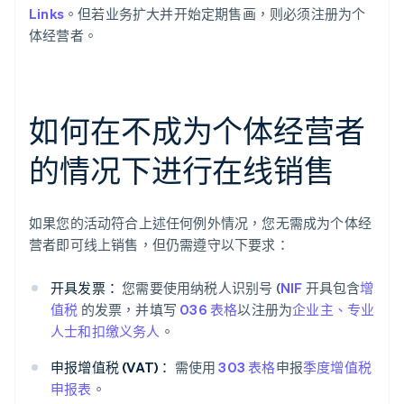
Links
。但若业务扩大并开始定期售画，则必须注册为个
体经营者。
如何在不成为个体经营者
的情况下进行在线销售
如果您的活动符合上述任何例外情况，您无需成为个体经
营者即可线上销售，但仍需遵守以下要求：
开具发票：
您需要使用纳税人识别号 (
NIF
开具包含
增
值税
的发票，并填写
036 表格
以注册为
企业主、专业
人士和扣缴义务人
。
申报增值税 (VAT)：
需使用
303 表格
申报
季度增值税
申报表
。