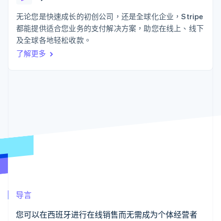
接入 125+ 种支
Stripe Sigma
产品路线图
SaaS
付方式
自定义报告
Sessions 年度大会
无论您是快速成长的初创公司，还是全球化企业，Stripe
Authorization
Data Pipeline
招聘
都能提供适合您业务的支付解决方案，助您在线上、线下
Boost
数据同步
资讯中心
支付成功率优
资源
及全球各地轻松收款。
Stripe Press
化
按行业
了解更多
Link
应用集成
加速结账
AI 企业
代码示例
创作者经济
开发者博客
联系
游戏
API 状态
酒店、旅游与休闲
联系销售
保险
成为合作伙伴
更多
媒体与娱乐
Product roadmap
非营利组织
了解未来规划
专业服务
公共部门
Radar
零售
欺诈防范
Atlas
初创企业注册
生态系统
Climate
导言
碳移除
合作伙伴
Stripe App Marketplace
您可以在西班牙进行在线销售而无需成为个体经营者