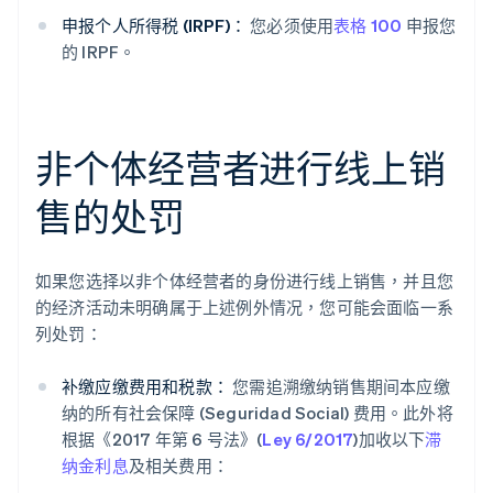
申报个人所得税 (IRPF)：
您必须使用
表格 100
申报您
的 IRPF。
非个体经营者进行线上销
售的处罚
如果您选择以非个体经营者的身份进行线上销售，并且您
的经济活动未明确属于上述例外情况，您可能会面临一系
列处罚：
补缴应缴费用和税款：
您需追溯缴纳销售期间本应缴
纳的所有社会保障 (Seguridad Social) 费用。此外将
根据《2017 年第 6 号法》(
Ley 6/2017
)加收以下
滞
纳金利息
及相关费用：