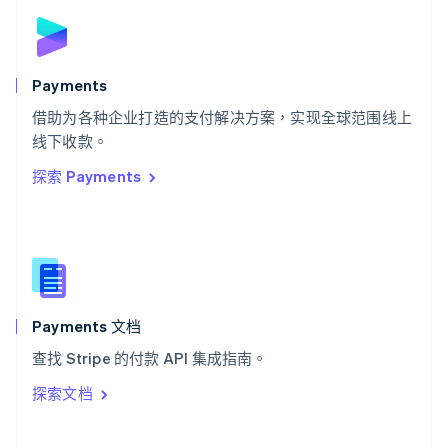
斯洛伐克
English
斯洛文尼亚
English
Italiano
Payments
泰国
ไทย
English
借助为各种企业打造的支付解决方案，实现全球范围线上
希腊
线下收款。
English
探索 Payments
西班牙
Español
English
新加坡
English
简体中文
新西兰
English
匈牙利
English
Payments 文档
意大利
查找 Stripe 的付款 API 集成指南。
Italiano
English
印度
探索文档
English
英国
English