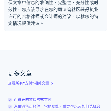
保文章中信息的准确性、完整性、充分性或时
德国
效性。您应该寻求在您的司法管辖区获得执业
Deutsch
English
法国
许可的合格律师或会计师的建议，以就您的特
Français
English
定情况提供建议。
芬兰
English
Svenska
荷兰
Nederlands
English
加拿大
English
Français
捷克
English
克罗地亚
English
Italiano
更多文章
拉脱维亚
English
查看所有“支付”相关文章
立陶宛
English
列支敦士登
西班牙的非接触式支付
Deutsch
English
卢森堡
汽车销售点软件：它的功能、重要性以及如何选择合
Français
Deutsch
English