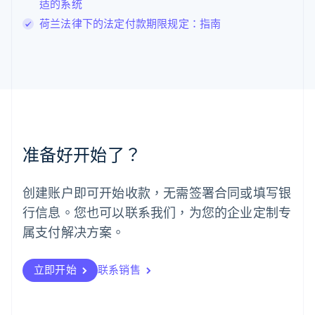
适的系统
罗马尼亚
荷兰法律下的法定付款期限规定：指南
English
马尔他
English
马来西亚
English
简体中文
美国
English
Español
简体中文
墨西哥
Español
English
准备好开始了？
挪威
English
葡萄牙
创建账户即可开始收款，无需签署合同或填写银
Português
English
行信息。您也可以联系我们，为您的企业定制专
日本
日本語
English
属支付解决方案。
瑞典
Svenska
English
瑞士
立即开始
联系销售
Deutsch
Français
Italiano
English
塞浦路斯
English