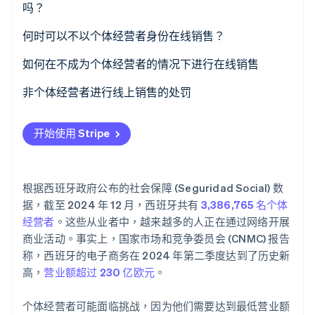
吗？
在西班牙非个体经营者可赚取多少收入？
何时可以不以个体经营者身份在线销售？
Stripe Sessions 2026
了解 Stripe 如何为 AI 构建经济基础设施。
如何在不成为个体经营者的情况下进行在线销售
立即观看
非个体经营者进行线上销售的处罚
开始使用 Stripe
根据西班牙政府公布的社会保障 (Seguridad Social) 数
据，截至 2024 年 12 月，西班牙共有
3,386,765 名个体
经营者
。这些从业者中，越来越多的人正在通过网络开展
商业活动。事实上，国家市场和竞争委员会 (CNMC) 报告
称，西班牙的电子商务在 2024 年第二季度达到了历史新
高，
营业额超过 230 亿欧元
。
个体经营者可能面临挑战，因为他们需要达到最低营业额