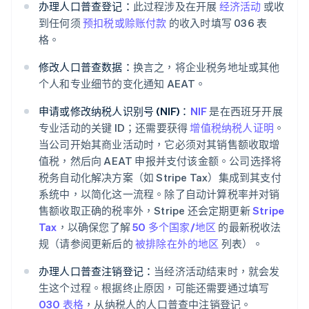
办理人口普查登记：
此过程涉及在开展
经济活动
或收
到任何须
预扣税或赊账付款
的收入时填写 036 表
格。
修改人口普查数据：
换言之，将企业税务地址或其他
个人和专业细节的变化通知 AEAT。
申请或修改纳税人识别号 (NIF)：
NIF
是在西班牙开展
专业活动的关键 ID；还需要获得
增值税纳税人证明
。
当公司开始其商业活动时，它必须对其销售额收取增
值税，然后向 AEAT 申报并支付该金额。公司选择将
税务自动化解决方案（如 Stripe Tax）集成到其支付
系统中，以简化这一流程。除了自动计算税率并对销
售额收取正确的税率外，Stripe 还会定期更新
Stripe
Tax
，以确保您了解
50 多个国家/地区
的最新税收法
规（请参阅更新后的
被排除在外的地区
列表）。
办理人口普查注销登记：
当经济活动结束时，就会发
生这个过程。根据终止原因，可能还需要通过填写
030 表格
，从纳税人的人口普查中注销登记。