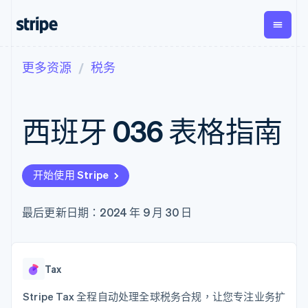
更多资源
税务
按企业阶段
文档
学习
支付
营收
资金管
平台
理
易市
大型企业
Stripe 文档
博客
Payments
Billing
初创企业
API 参考文档
客户案例
西班牙 036 表格指南
在线支付
经常性收入
Global
Conn
库与 SDK
指南
Managed
Metronome
Payouts
Stripe Apps
Payments
按用量计费
平台
备案商家解决
Subscriptions
向第三
按应用场景
方案
方打款
开始使用 Stripe
支持
订阅管理
Payment links
Crypto
指南
智能体商务
Invoicing
钱包、
加密货币
获取支持
无代码支付
一次性或定期
稳定币
最后更新日期：2024 年 9 月 30 日
电子商务
接受线上付款
管理支持方案
Checkout
账单
发行和
嵌入式金融
实施预建结账流程
专业服务
预构建支付界
Tax
发卡基
财务自动化
构建平台或交易市场
面
销售税和增值
础设施
全球化企业
管理订阅
Elements
税自动化
应用内支付
提供按用量计费
Tax
灵活的 UI 组件
Revenue
交易市场
发行稳定币支持的支付卡
支付方式
Recognition
公司
资金管理
使用代理预配和管理服务
Stripe Tax 全程自动处理全球税务合规，让您专注业务扩
Access to
会计自动化
平台