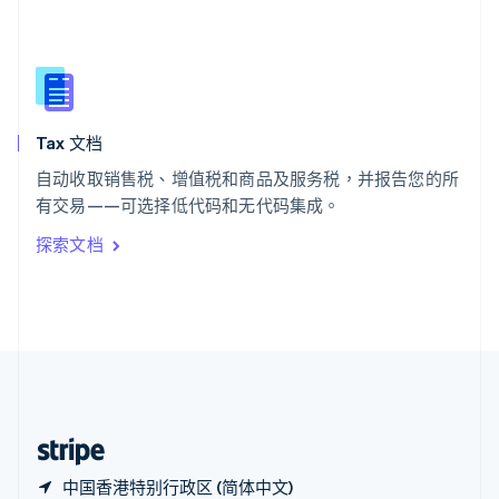
西班牙
Español
English
新加坡
English
简体中文
新西兰
English
Tax 文档
匈牙利
English
自动收取销售税、增值税和商品及服务税，并报告您的所
意大利
有交易——可选择低代码和无代码集成。
Italiano
English
印度
探索文档
English
英国
English
直布罗陀
English
中国内地
简体中文
English
中国香港特别行政区
English
简体中文
中国香港特别行政区 (简体中文)