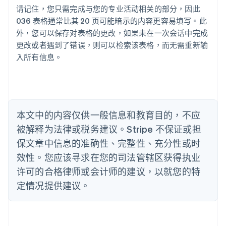
奥地利
请记住，您只需完成与您的专业活动相关的部分，因此
Deutsch
English
036 表格通常比其 20 页可能暗示的内容更容易填写。此
澳大利亚
外，您可以保存对表格的更改，如果未在一次会话中完成
English
巴西
更改或者遇到了错误，则可以检索该表格，而无需重新输
Português
English
入所有信息。
保加利亚
English
比利时
Nederlands
Français
Deutsch
English
波兰
本文中的内容仅供一般信息和教育目的，不应
English
丹麦
被解释为法律或税务建议。Stripe 不保证或担
English
保文章中信息的准确性、完整性、充分性或时
德国
效性。您应该寻求在您的司法管辖区获得执业
Deutsch
English
法国
许可的合格律师或会计师的建议，以就您的特
Français
English
定情况提供建议。
芬兰
English
Svenska
荷兰
Nederlands
English