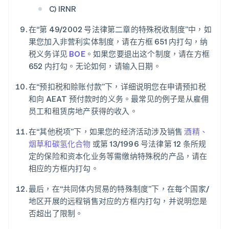
C) IRNR
在“第 49/2002 号法律第二章的特殊税收制度”中，如
果您加入非营利实体制度，请在方框 651 内打勾，纳
税义务详见
BOE
。如果您要退出这个制度，请在方框
652 内打勾。无论如何，请输入日期。
在“预扣税和赊账付款”下，详细说明您在申请预扣税
和向 AEAT 预付款时的义务。最常见的例子是从雇佣
员工和租赁房地产获得的收入。
在“其他税项”下，如果您的经济活动涉及销售
酒精、
烟草和碳氢化合物
或第 13/1996 号法律第 12 条所规
定的保险和资本化业务等需缴纳特殊税的产品，请在
相应的方框内打勾。
阿联酋
English
最后，在“共同体内贸易的特殊制度”下，在每个国家/
爱尔兰
地区开展的远程销售对应的方框内打勾，并说明您是
English
爱沙尼亚
否超出了限制。
English