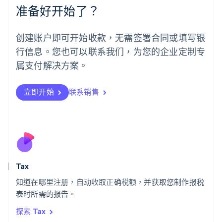
墨西哥
准备好开始了？
Español
English
挪威
English
创建账户即可开始收款，无需签署合同或填写银
葡萄牙
行信息。您也可以联系我们，为您的企业定制专
Português
English
日本
属支付解决方案。
日本語
English
瑞典
立即开始
联系销售
Svenska
English
瑞士
Deutsch
Français
Italiano
English
塞浦路斯
English
斯洛伐克
English
斯洛文尼亚
Tax
English
Italiano
知道在哪里注册，自动收取正确税额，并获取您制作报税
泰国
ไทย
English
表时所需的报告。
希腊
探索 Tax
English