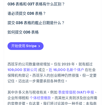
036 表格和 037 表格有什么区别？
Stripe Sessions 2026
谁必须提交 036 表格？
了解 Stripe 如何为 AI 构建经济基础设施。
立即观看
提交 036 表格的截止日期是什么？
如何提交 036 表格
开始使用 Stripe
西班牙的公司数量继续增加。仅在 2023 年，就有超过
109,000 家新公司
成立，
近 16,000 名新个体户
在社会
保障机构登记。西班牙人的创业精神仍然很强，但一定要
记住，迈出这一步需要承担各种责任。
其中许多义务与税收有关，例如
季度增值税 (VAT) 申报
、
企业所得税和
个体经营缴款
，而其他义务则涉及创业所需
的官僚步骤。在这里，我们将讨论其中一种手续：本指南