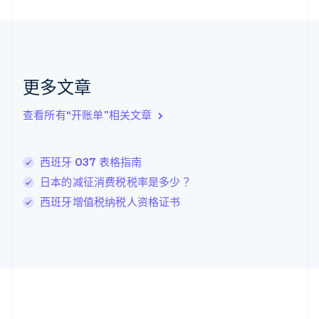
加拿大
English
Français
捷克
English
克罗地亚
English
Italiano
更多文章
拉脱维亚
English
查看所有“开账单”相关文章
立陶宛
English
列支敦士登
西班牙 037 表格指南
Deutsch
English
卢森堡
日本的减征消费税税率是多少？
Français
Deutsch
English
西班牙增值税纳税人资格证书
罗马尼亚
English
马尔他
English
马来西亚
English
简体中文
美国
English
Español
简体中文