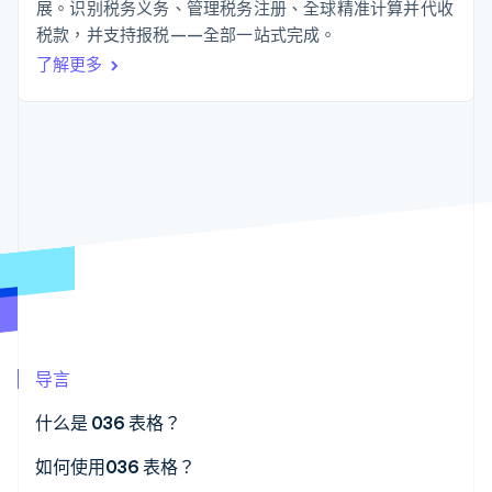
125+
Stripe Sigma
展。识别税务义务、管理税务注册、全球精准计算并代收
产品路线图
SaaS
自定义报告
Authorization
Sessions 年度大会
税款，并支持报税——全部一站式完成。
Boost
Data Pipeline
招聘
了解更多
支付成功率优
数据同步
资源
新闻编辑室
化
Stripe Press
Link
按行业
应用程序集成
加速结账
代码示例
AI 企业
开发者博客
创作者经济
API 状态
联系
游戏
酒店、旅游与休闲
联系销售
更多
保险
成为合作伙伴
Product roadmap
媒体与娱乐
了解未来规划
非营利组织
专业服务
Radar
公共部门
欺诈防范
零售
Atlas
初创企业注册
导言
Climate
生态系统
碳移除
什么是 036 表格？
合作伙伴
如何使用036 表格？
Stripe App Marketplace