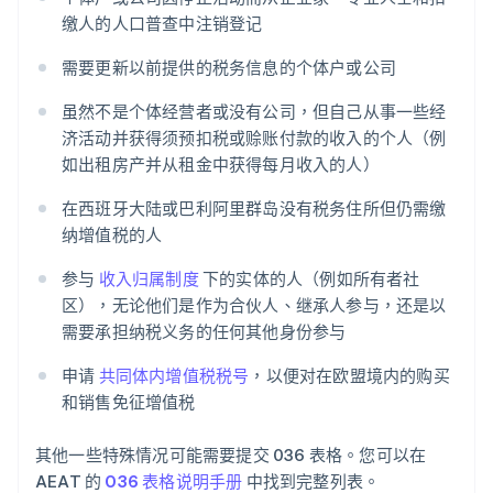
缴人的人口普查中注销登记
需要更新以前提供的税务信息的个体户或公司
虽然不是个体经营者或没有公司，但自己从事一些经
济活动并获得须预扣税或赊账付款的收入的个人（例
如出租房产并从租金中获得每月收入的人）
在西班牙大陆或巴利阿里群岛没有税务住所但仍需缴
纳增值税的人
参与
收入归属制度
下的实体的人（例如所有者社
区），无论他们是作为合伙人、继承人参与，还是以
需要承担纳税义务的任何其他身份参与
申请
共同体内增值税税号
，以便对在欧盟境内的购买
和销售免征增值税
其他一些特殊情况可能需要提交 036 表格。您可以在
AEAT 的
036 表格说明手册
中找到完整列表。