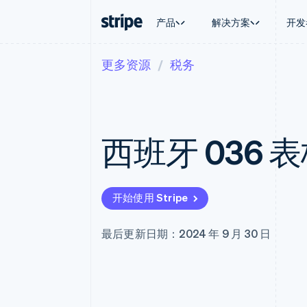
产品
解决方案
开发
更多资源
税务
按企业阶段
文档
学习
按应用场
支持
支付
营收
大型企业
Stripe 文档
博客
智能体
获取支
Payments
Billing
初创企业
API 参考文档
客户案例
加密货
托管支
在线支付
经常性收入
库与 SDK
指南
电子商
专业服
Managed Payments
Metronome
Stripe Apps
西班牙 036 
嵌入式
备案商家解决方案
按用量计费
财务自
Payment links
Subscriptions
全球化
无代码支付
订阅管理
应用内
Checkout
Invoicing
交易市
预构建支付界面
一次性或定期账单
开始使用 Stripe
资金管
Elements
Tax
平台
灵活的 UI 组件
销售税和增值税自动
SaaS
支付方式
Revenue Recogniti
最后更新日期：2024 年 9 月 30 日
支持 125 种以上
会计自动化
Terminal
Stripe Sigma
线下支付
自定义报告
Authorization Boost
Data Pipeline
支付成功率优化
数据同步
Link