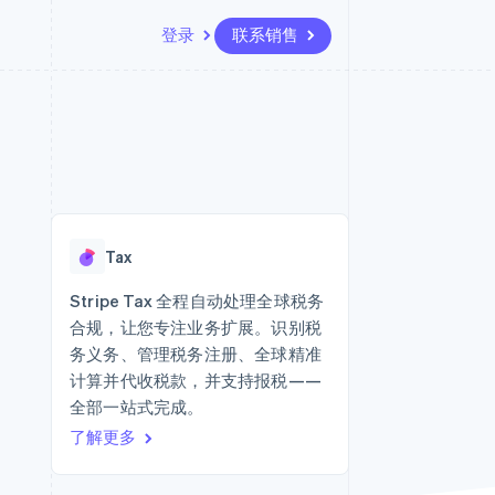
登录
联系销售
资源
生态系统
联系
场
更多
应用集成
合作伙伴
联系销售
Product roadmap
代码示例
Stripe App Marketplace
成为合作伙伴
了解未来规划
开发者博客
API 状态
Radar
欺诈防范
Tax
Atlas
初创企业注册
Stripe Tax 全程自动处理全球税务
合规，让您专注业务扩展。识别税
Climate
碳移除
务义务、管理税务注册、全球精准
计算并代收税款，并支持报税——
全部一站式完成。
了解更多