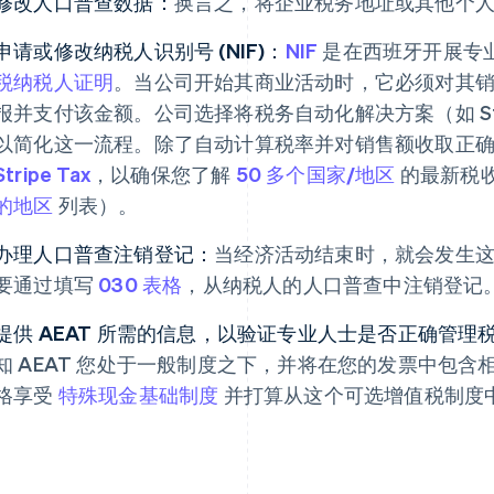
修改人口普查数据：
换言之，将企业税务地址或其他个人和
申请或修改纳税人识别号 (NIF)：
NIF
是在西班牙开展专业
税纳税人证明
。当公司开始其商业活动时，它必须对其销售
报并支付该金额。公司选择将税务自动化解决方案（如 Str
以简化这一流程。除了自动计算税率并对销售额收取正确的税
Stripe Tax
，以确保您了解
50 多个国家/地区
的最新税
的地区
列表）。
办理人口普查注销登记：
当经济活动结束时，就会发生
要通过填写
030 表格
，从纳税人的人口普查中注销登记
提供 AEAT 所需的信息，以验证专业人士是否正确管理
知 AEAT 您处于一般制度之下，并将在您的发票中包
格享受
特殊现金基础制度
并打算从这个可选增值税制度