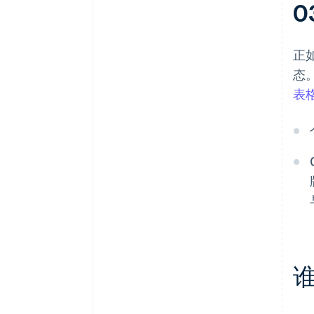
0
正
态
表
谁