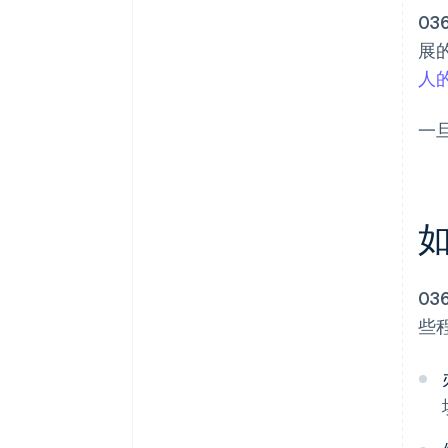
03
展
人
一
如
0
些