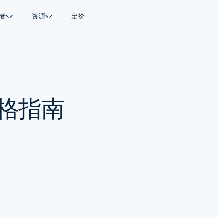
者
资源
定价
景
指南
按行业
公司
资金管理
平台和交易市
商务
持
接受线上付款
AI 企业
产品路线图
Global Payouts
Connect
币
持方案
实施预置结账流程
创作者经济
Sessions 年度大会
向第三方打款
平台支付
务
务
构建平台或交易市场
游戏
招聘
Crypto
表格指南
金融
管理订阅
酒店、旅游与休闲
资讯中心
钱包、稳定币发行和发卡基础设
动化
提供按用量计费
保险
Stripe Press
施
企业
发行稳定币支持的支付卡
媒体与娱乐
支付
通过智能体配置和管理服务
非营利组织
场
专业服务
理
公共部门
零售
化
on