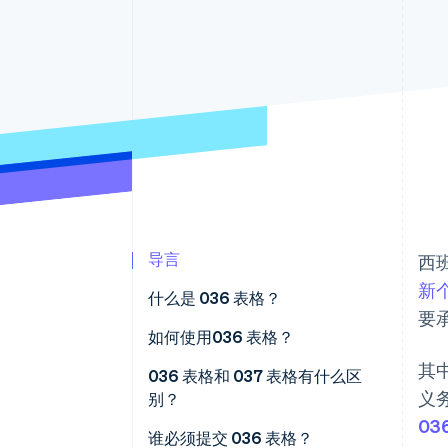
加速结账
导言
西
新
什么是 036 表格？
要
如何使用036 表格？
其
036 表格和 037 表格有什么区
义
别？
03
谁必须提交 036 表格？