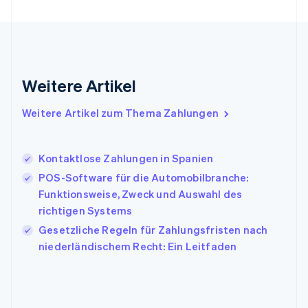
Griechenland
English
Indien
English
Irland
Weitere Artikel
English
Italien
Italiano
English
Weitere Artikel zum Thema Zahlungen
Japan
日本語
English
Kanada
Kontaktlose Zahlungen in Spanien
English
Français
POS-Software für die Automobilbranche:
Kroatien
English
Italiano
Funktionsweise, Zweck und Auswahl des
Lettland
richtigen Systems
English
Gesetzliche Regeln für Zahlungsfristen nach
Liechtenstein
niederländischem Recht: Ein Leitfaden
Deutsch
English
Litauen
English
Luxemburg
Français
Deutsch
English