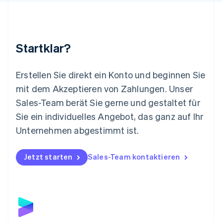
Malaysia
English
简体中文
Malta
English
Startklar?
Mexiko
Español
English
Neuseeland
Erstellen Sie direkt ein Konto und beginnen Sie
English
mit dem Akzeptieren von Zahlungen. Unser
Niederlande
Nederlands
English
Sales-Team berät Sie gerne und gestaltet für
Norwegen
Sie ein individuelles Angebot, das ganz auf Ihr
English
Österreich
Unternehmen abgestimmt ist.
Deutsch
English
Polen
Jetzt starten
Sales-Team kontaktieren
English
Portugal
Português
English
Rumänien
English
Schweden
Svenska
English