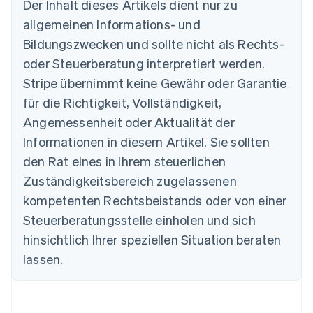
Der Inhalt dieses Artikels dient nur zu
Australien
allgemeinen Informations- und
English
Belgien
Bildungszwecken und sollte nicht als Rechts-
Nederlands
Français
Deutsch
English
oder Steuerberatung interpretiert werden.
Brasilien
Stripe übernimmt keine Gewähr oder Garantie
Português
English
Bulgarien
für die Richtigkeit, Vollständigkeit,
English
Angemessenheit oder Aktualität der
Dänemark
Informationen in diesem Artikel. Sie sollten
English
Deutschland
den Rat eines in Ihrem steuerlichen
Deutsch
English
Zuständigkeitsbereich zugelassenen
Estland
English
kompetenten Rechtsbeistands oder von einer
Festlandchina
Steuerberatungsstelle einholen und sich
简体中文
English
Finnland
hinsichtlich Ihrer speziellen Situation beraten
English
Svenska
lassen.
Frankreich
Français
English
Gibraltar
English