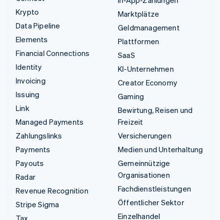
Krypto
Marktplätze
Data Pipeline
Geldmanagement
Elements
Plattformen
Financial Connections
SaaS
Identity
KI-Unternehmen
Invoicing
Creator Economy
Issuing
Gaming
Link
Bewirtung, Reisen und
Managed Payments
Freizeit
Zahlungslinks
Versicherungen
Payments
Medien und Unterhaltung
Payouts
Gemeinnützige
Organisationen
Radar
Fachdienstleistungen
Revenue Recognition
Öffentlicher Sektor
Stripe Sigma
Einzelhandel
Tax