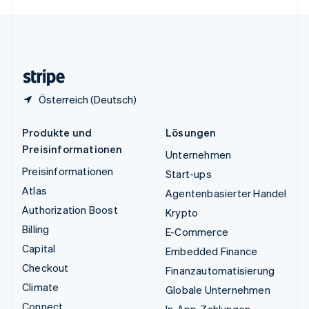
English
Español
简体中文
Vereinigtes Königreich
English
Zypern
English
Österreich (Deutsch)
Produkte und
Lösungen
Preisinformationen
Unternehmen
Preisinformationen
Start-ups
Atlas
Agentenbasierter Handel
Authorization Boost
Krypto
Billing
E-Commerce
Capital
Embedded Finance
Checkout
Finanzautomatisierung
Climate
Globale Unternehmen
Connect
In-App-Zahlungen