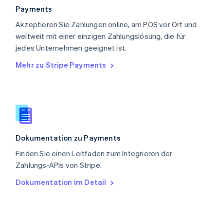
Schweiz
Payments
Deutsch
Français
Italiano
English
Akzeptieren Sie Zahlungen online, am POS vor Ort und
Singapur
English
简体中文
weltweit mit einer einzigen Zahlungslösung, die für
Slowakei
jedes Unternehmen geeignet ist.
English
Mehr zu Stripe Payments
Slowenien
English
Italiano
Sonderverwaltungsregion Hongkong,
China
English
简体中文
Spanien
Español
English
Dokumentation zu Payments
Thailand
ไทย
English
Finden Sie einen Leitfaden zum Integrieren der
Tschechische Republik
Zahlungs-APIs von Stripe.
English
Ungarn
Dokumentation im Detail
English
Vereinigte Arabische Emirate
English
Vereinigte Staaten