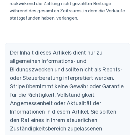
rückwirkend die Zahlung nicht gezahlter Beiträge
während des gesamten Zeitraums, in dem die Verkäufe
stattgefunden haben, verlangen.
Der Inhalt dieses Artikels dient nur zu
allgemeinen Informations- und
Australien
Bildungszwecken und sollte nicht als Rechts-
English
Belgien
oder Steuerberatung interpretiert werden.
Nederlands
Français
Deutsch
English
Stripe übernimmt keine Gewähr oder Garantie
Brasilien
für die Richtigkeit, Vollständigkeit,
Português
English
Bulgarien
Angemessenheit oder Aktualität der
English
Informationen in diesem Artikel. Sie sollten
Dänemark
English
den Rat eines in Ihrem steuerlichen
Deutschland
Zuständigkeitsbereich zugelassenen
Deutsch
English