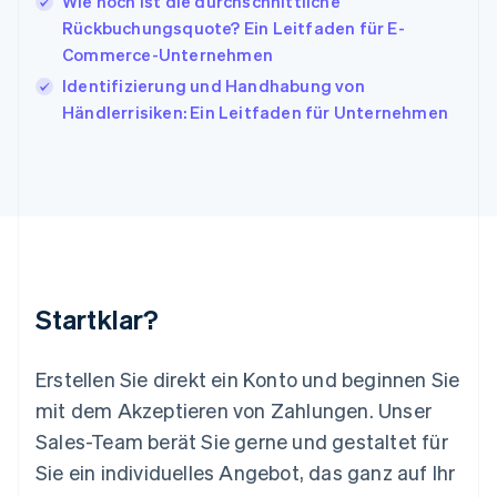
Wie hoch ist die durchschnittliche
Kroatien
English
Italiano
Rückbuchungsquote? Ein Leitfaden für E-
Lettland
Commerce-Unternehmen
English
Identifizierung und Handhabung von
Liechtenstein
Händlerrisiken: Ein Leitfaden für Unternehmen
Deutsch
English
Litauen
English
Luxemburg
Français
Deutsch
English
Malaysia
English
简体中文
Malta
English
Startklar?
Mexiko
Español
English
Neuseeland
Erstellen Sie direkt ein Konto und beginnen Sie
English
mit dem Akzeptieren von Zahlungen. Unser
Niederlande
Nederlands
English
Sales-Team berät Sie gerne und gestaltet für
Norwegen
Sie ein individuelles Angebot, das ganz auf Ihr
English