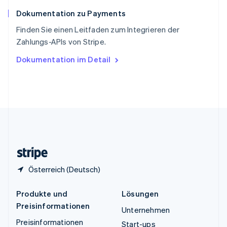
Español
English
Dokumentation zu Payments
Thailand
ไทย
English
Finden Sie einen Leitfaden zum Integrieren der
Tschechische Republik
Zahlungs-APIs von Stripe.
English
Ungarn
Dokumentation im Detail
English
Vereinigte Arabische Emirate
English
Vereinigte Staaten
English
Español
简体中文
Vereinigtes Königreich
English
Zypern
English
Österreich (Deutsch)
Produkte und
Lösungen
Preisinformationen
Unternehmen
Preisinformationen
Start-ups