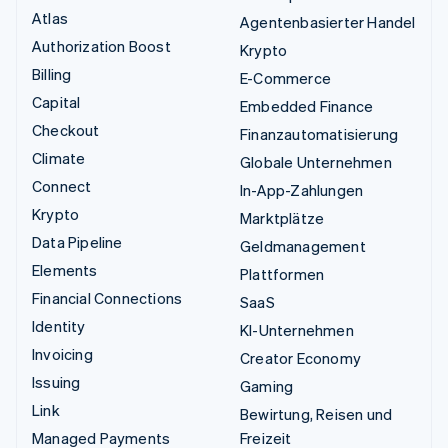
Atlas
Agentenbasierter Handel
Authorization Boost
Krypto
Billing
E-Commerce
Capital
Embedded Finance
Checkout
Finanzautomatisierung
Climate
Globale Unternehmen
Connect
In-App-Zahlungen
Krypto
Marktplätze
Data Pipeline
Geldmanagement
Elements
Plattformen
Financial Connections
SaaS
Identity
KI-Unternehmen
Invoicing
Creator Economy
Issuing
Gaming
Link
Bewirtung, Reisen und
Managed Payments
Freizeit