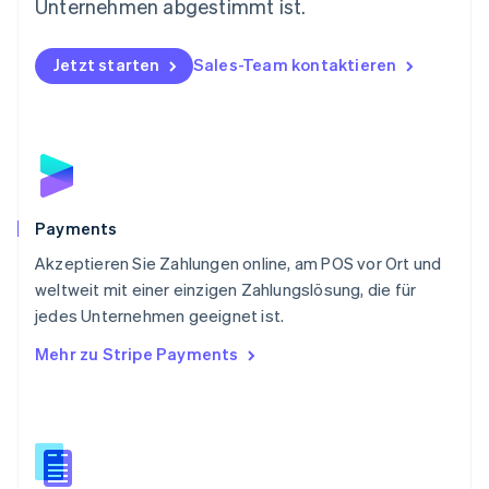
Österreich
Unternehmen abgestimmt ist.
Deutsch
English
Polen
Jetzt starten
Sales-Team kontaktieren
English
Portugal
Português
English
Rumänien
English
Schweden
Svenska
English
Schweiz
Payments
Deutsch
Français
Italiano
English
Akzeptieren Sie Zahlungen online, am POS vor Ort und
Singapur
English
简体中文
weltweit mit einer einzigen Zahlungslösung, die für
Slowakei
jedes Unternehmen geeignet ist.
English
Mehr zu Stripe Payments
Slowenien
English
Italiano
Sonderverwaltungsregion Hongkong,
China
English
简体中文
Spanien