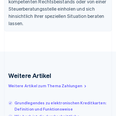
Estland
kompetenten Rechtsbeistands oder von einer
English
Steuerberatungsstelle einholen und sich
Festlandchina
hinsichtlich Ihrer speziellen Situation beraten
简体中文
English
Finnland
lassen.
English
Svenska
Frankreich
Français
English
Gibraltar
English
Griechenland
English
Indien
English
Weitere Artikel
Irland
English
Italien
Weitere Artikel zum Thema Zahlungen
Italiano
English
Japan
日本語
English
Grundlegendes zu elektronischen Kreditkarten:
Kanada
Definition und Funktionsweise
English
Français