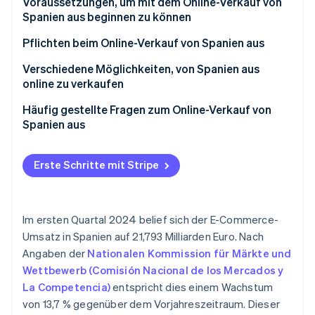
Voraussetzungen, um mit dem Online-Verkauf von
Betrugsprävention
Ecosystem
Spanien aus beginnen zu können
Atlas
Start-up-Gründung
Partner
Pflichten beim Online-Verkauf von Spanien aus
Stripe App-Marktplatz
Climate
Steuerpflichten bei Online-Verkäufen aus Spanien
Verschiedene Möglichkeiten, von Spanien aus
CO₂-Entnahme
online zu verkaufen
Einkommensteuer (IRPF)
Identity
Online-Identitätsprüfung
Online-Verkauf von Spanien aus über Ihre eigene
Häufig gestellte Fragen zum Online-Verkauf von
Körperschaftsteuer (IS)
Website
Spanien aus
Online-Verkauf von Spanien aus über externe
Braucht man eine Website, um von Spanien aus
Plattformen
online verkaufen zu können?
Erste Schritte mit Stripe
Stripe-Sessions 2026
Ist die Angabe eines bestimmten Bankkontos für
Erfahren Sie, wie Stripe Lösungen für die Wirts
den Online-Shop zwingend erforderlich?
Jetzt ansehen
Im ersten Quartal 2024 belief sich der E-Commerce-
Muss man sich selbstständig machen, um von
Umsatz in Spanien auf 21,793 Milliarden Euro. Nach
Spanien aus online verkaufen zu können?
Angaben der
Nationalen Kommission für Märkte und
Wettbewerb (Comisión Nacional de los Mercados y
La Competencia)
entspricht dies einem Wachstum
von 13,7 % gegenüber dem Vorjahreszeitraum. Dieser