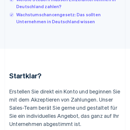
Kanada
Deutschland zahlen?
English
Français
Kroatien
Wachstumschancengesetz: Das sollten
English
Italiano
Unternehmen in Deutschland wissen
Lettland
English
Liechtenstein
Deutsch
English
Litauen
English
Luxemburg
Français
Deutsch
English
Malaysia
Startklar?
English
简体中文
Malta
English
Erstellen Sie direkt ein Konto und beginnen Sie
Mexiko
mit dem Akzeptieren von Zahlungen. Unser
Español
English
Sales-Team berät Sie gerne und gestaltet für
Neuseeland
Sie ein individuelles Angebot, das ganz auf Ihr
English
Niederlande
Unternehmen abgestimmt ist.
Nederlands
English