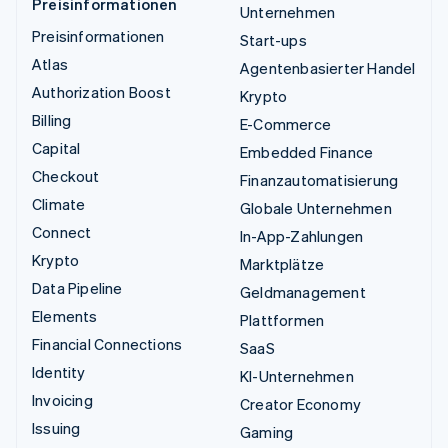
Preisinformationen
Unternehmen
Preisinformationen
Start-ups
Atlas
Agentenbasierter Handel
Authorization Boost
Krypto
Billing
E-Commerce
Capital
Embedded Finance
Checkout
Finanzautomatisierung
Climate
Globale Unternehmen
Connect
In-App-Zahlungen
Krypto
Marktplätze
Data Pipeline
Geldmanagement
Elements
Plattformen
Financial Connections
SaaS
Identity
KI-Unternehmen
Invoicing
Creator Economy
Issuing
Gaming