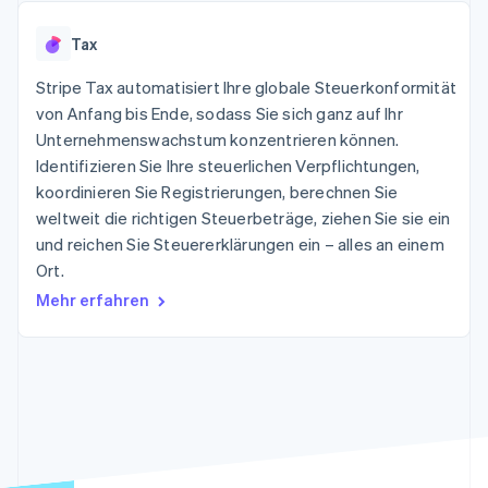
Data Pipeline
Geldmanagement
Marktplatz auf
Zugriff auf mehr als
Datensynchronisierung
Produkt-Roadmap
Plattformen
Grundlagen der
Tax
125
Stripe Sessions
SaaS
Abonnementverwaltung
Terminal
Karriere
Zahlungen vor Ort
Stripe Tax automatisiert Ihre globale Steuerkonformität
Newsroom
So setzen Sie
Authorization
Stripe Press
von Anfang bis Ende, sodass Sie sich ganz auf Ihr
nutzungsbasierte
Boost
Abrechnung um
Unternehmenswachstum konzentrieren können.
Nach Branche
Optimierung der
Stablecoin-gestützte
Identifizieren Sie Ihre steuerlichen Verpflichtungen,
Autorisierungsraten
Karten ausgeben: So
Link
KI-Unternehmen
Kontakt
koordinieren Sie Registrierungen, berechnen Sie
geht´s
Beschleunigter
Creator Economy
Bereitstellung und
weltweit die richtigen Steuerbeträge, ziehen Sie sie ein
Bezahlvorgang
Gaming
Verwaltung von
Sales-Team
und reichen Sie Steuererklärungen ein – alles an einem
Financial
Bewirtung, Reisen und
Diensten mit Agenten
kontaktieren
Connections
Freizeit
Ort.
Partner werden
Verbundene
Versicherungen
Mehr erfahren
Medien und
Finanzdaten
Unterhaltung
Ressourcen
Gemeinnützige
Organisationen
Fachdienstleistungen
App-Integrationen
Mehr
Öffentlicher Sektor
Code-Beispiele
Product roadmap
Einzelhandel
Entwickler-Blog
Ausblick
API-Status
Radar