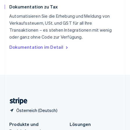
English
简体中文
Dokumentation zu Tax
Spanien
Español
English
Automatisieren Sie die Erhebung und Meldung von
Thailand
Verkaufssteuern, USt. und GST für all Ihre
ไทย
English
Transaktionen – es stehen Integrationen mit wenig
Tschechische Republik
oder ganz ohne Code zur Verfügung.
English
Ungarn
Dokumentation im Detail
English
Vereinigte Arabische Emirate
English
Vereinigte Staaten
English
Español
简体中文
Vereinigtes Königreich
English
Zypern
English
Österreich (Deutsch)
Produkte und
Lösungen