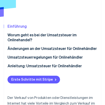
Betrugsprävention
Ecosystem
Atlas
Start-up-Gründung
Partner
Stripe App-Marktplatz
Climate
CO₂-Entnahme
Einführung
Identity
Worum geht es bei der Umsatzsteuer im
Online-Identitätsprüfung
Onlinehandel?
Änderungen an der Umsatzsteuer für Onlinehändler
Umsatzsteuerregelungen für Onlinehändler
Stripe-Sessions 2026
Anleitung: Umsatzsteuer für Onlinehändler
Erfahren Sie, wie Stripe Lösungen für die Wirts
Jetzt ansehen
Erste Schritte mit Stripe
Der Verkauf von Produkten oder Dienstleistungen im
Internet hat viele Vorteile im Vergleich zum Verkauf im