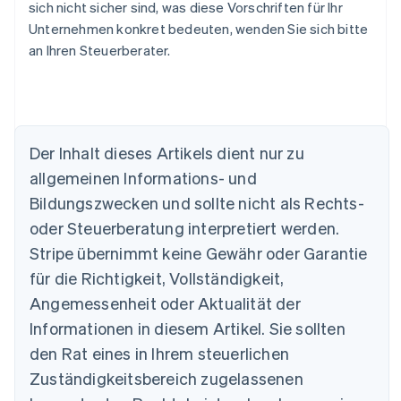
sich nicht sicher sind, was diese Vorschriften für Ihr
Unternehmen konkret bedeuten, wenden Sie sich bitte
an Ihren Steuerberater.
Der Inhalt dieses Artikels dient nur zu
allgemeinen Informations- und
Bildungszwecken und sollte nicht als Rechts-
oder Steuerberatung interpretiert werden.
Australien
English
Stripe übernimmt keine Gewähr oder Garantie
Belgien
für die Richtigkeit, Vollständigkeit,
Nederlands
Français
Deutsch
English
Brasilien
Angemessenheit oder Aktualität der
Português
English
Informationen in diesem Artikel. Sie sollten
Bulgarien
den Rat eines in Ihrem steuerlichen
English
Dänemark
Zuständigkeitsbereich zugelassenen
English