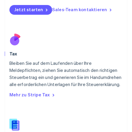
Norwegen
English
Jetzt starten
Sales-Team kontaktieren
Österreich
Deutsch
English
Polen
English
Portugal
Português
English
Rumänien
Tax
English
Schweden
Bleiben Sie auf dem Laufenden über Ihre
Svenska
English
Meldepflichten, ziehen Sie automatisch den richtigen
Schweiz
Steuerbetrag ein und generieren Sie im Handumdrehen
Deutsch
Français
Italiano
English
alle erforderlichen Unterlagen für Ihre Steuererklärung.
Singapur
English
简体中文
Mehr zu Stripe Tax
Slowakei
English
Slowenien
English
Italiano
Sonderverwaltungsregion Hongkong,
China