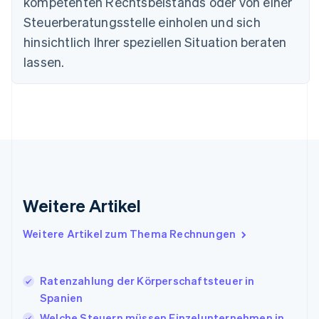
kompetenten Rechtsbeistands oder von einer
Deutschland
Steuerberatungsstelle einholen und sich
Deutsch
English
Estland
hinsichtlich Ihrer speziellen Situation beraten
English
lassen.
Festlandchina
简体中文
English
Finnland
English
Svenska
Frankreich
Français
English
Gibraltar
English
Griechenland
English
Weitere Artikel
Indien
English
Weitere Artikel zum Thema Rechnungen
Irland
English
Italien
Ratenzahlung der Körperschaftsteuer in
Italiano
English
Japan
Spanien
日本語
English
Welche Steuern müssen Einzelunternehmen in