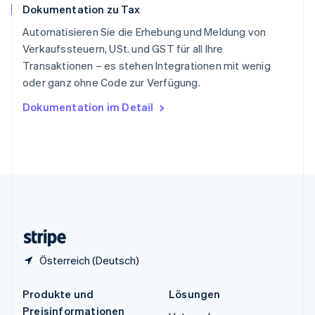
English
简体中文
Dokumentation zu Tax
Spanien
Español
English
Automatisieren Sie die Erhebung und Meldung von
Thailand
Verkaufssteuern, USt. und GST für all Ihre
ไทย
English
Transaktionen – es stehen Integrationen mit wenig
Tschechische Republik
oder ganz ohne Code zur Verfügung.
English
Ungarn
Dokumentation im Detail
English
Vereinigte Arabische Emirate
English
Vereinigte Staaten
English
Español
简体中文
Vereinigtes Königreich
English
Zypern
English
Österreich (Deutsch)
Produkte und
Lösungen
Preisinformationen