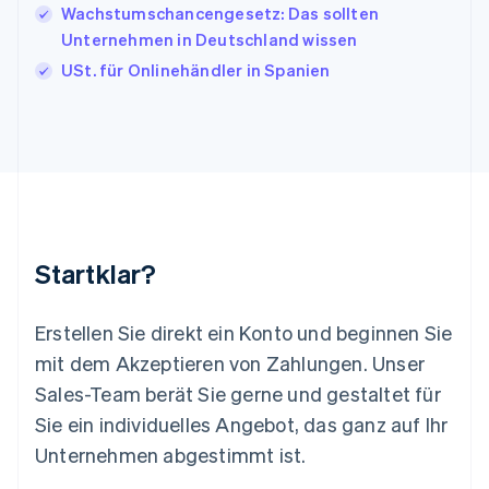
Wachstumschancengesetz: Das sollten
English
Français
Unternehmen in Deutschland wissen
Kroatien
English
Italiano
USt. für Onlinehändler in Spanien
Lettland
English
Liechtenstein
Deutsch
English
Litauen
English
Luxemburg
Français
Deutsch
English
Malaysia
Startklar?
English
简体中文
Malta
English
Erstellen Sie direkt ein Konto und beginnen Sie
Mexiko
mit dem Akzeptieren von Zahlungen. Unser
Español
English
Sales-Team berät Sie gerne und gestaltet für
Neuseeland
Sie ein individuelles Angebot, das ganz auf Ihr
English
Niederlande
Unternehmen abgestimmt ist.
Nederlands
English
Norwegen