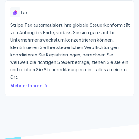
Data Pipeline
Geldmanagement
Marktplatz auf
Zugriff auf mehr als
Datensynchronisierung
Produkt-Roadmap
Plattformen
Grundlagen der
Tax
125
Stripe Sessions
SaaS
Abonnementverwaltung
Terminal
Karriere
Zahlungen vor Ort
Stripe Tax automatisiert Ihre globale Steuerkonformität
Newsroom
So setzen Sie
Authorization
Stripe Press
von Anfang bis Ende, sodass Sie sich ganz auf Ihr
nutzungsbasierte
Boost
Abrechnung um
Unternehmenswachstum konzentrieren können.
Nach Branche
Optimierung der
Stablecoin-gestützte
Identifizieren Sie Ihre steuerlichen Verpflichtungen,
Autorisierungsraten
Karten ausgeben: So
Link
KI-Unternehmen
Kontakt
koordinieren Sie Registrierungen, berechnen Sie
geht´s
Beschleunigter
Creator Economy
Bereitstellung und
weltweit die richtigen Steuerbeträge, ziehen Sie sie ein
Bezahlvorgang
Gaming
Verwaltung von
Sales-Team
und reichen Sie Steuererklärungen ein – alles an einem
Financial
Bewirtung, Reisen und
Diensten mit Agenten
kontaktieren
Connections
Freizeit
Ort.
Partner werden
Verbundene
Versicherungen
Mehr erfahren
Medien und
Finanzdaten
Unterhaltung
Ressourcen
Gemeinnützige
Organisationen
Fachdienstleistungen
App-Integrationen
Mehr
Öffentlicher Sektor
Code-Beispiele
Product roadmap
Einzelhandel
Entwickler-Blog
Ausblick
API-Status
Radar