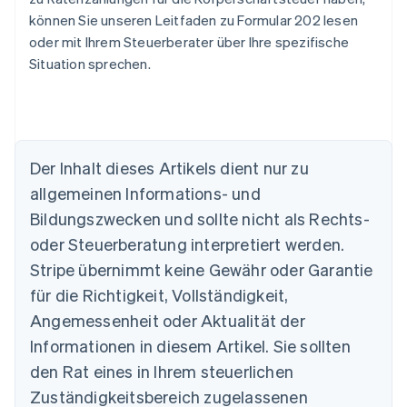
können Sie unseren Leitfaden zu Formular 202 lesen
oder mit Ihrem Steuerberater über Ihre spezifische
Situation sprechen.
Der Inhalt dieses Artikels dient nur zu
allgemeinen Informations- und
Bildungszwecken und sollte nicht als Rechts-
Australien
oder Steuerberatung interpretiert werden.
English
Belgien
Stripe übernimmt keine Gewähr oder Garantie
Nederlands
Français
Deutsch
English
für die Richtigkeit, Vollständigkeit,
Brasilien
Português
English
Angemessenheit oder Aktualität der
Bulgarien
Informationen in diesem Artikel. Sie sollten
English
Dänemark
den Rat eines in Ihrem steuerlichen
English
Zuständigkeitsbereich zugelassenen
Deutschland