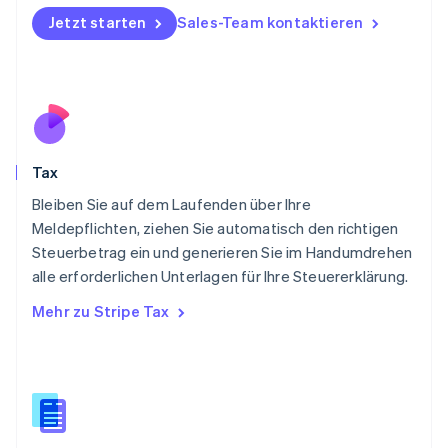
English
Jetzt starten
Sales-Team kontaktieren
Österreich
Deutsch
English
Polen
English
Portugal
Português
English
Rumänien
Tax
English
Schweden
Bleiben Sie auf dem Laufenden über Ihre
Svenska
English
Meldepflichten, ziehen Sie automatisch den richtigen
Schweiz
Steuerbetrag ein und generieren Sie im Handumdrehen
Deutsch
Français
Italiano
English
alle erforderlichen Unterlagen für Ihre Steuererklärung.
Singapur
English
简体中文
Mehr zu Stripe Tax
Slowakei
English
Slowenien
English
Italiano
Sonderverwaltungsregion Hongkong,
China