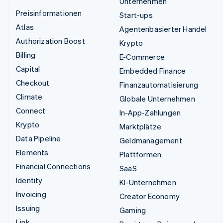
Unternehmen
Preisinformationen
Start-ups
Atlas
Agentenbasierter Handel
Authorization Boost
Krypto
Billing
E-Commerce
Capital
Embedded Finance
Checkout
Finanzautomatisierung
Climate
Globale Unternehmen
Connect
In-App-Zahlungen
Krypto
Marktplätze
Data Pipeline
Geldmanagement
Elements
Plattformen
Financial Connections
SaaS
Identity
KI-Unternehmen
Invoicing
Creator Economy
Issuing
Gaming
Link