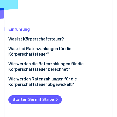
Betrugsprävention
Ecosystem
Atlas
Start-up-Gründung
Partner
Stripe App-Marktplatz
Climate
CO₂-Entnahme
Einführung
Identity
Was ist Körperschaftsteuer?
Online-Identitätsprüfung
Was sind Ratenzahlungen für die
Körperschaftsteuer?
Wie werden die Ratenzahlungen für die
Körperschaftsteuer berechnet?
Stripe-Sessions 2026
Erfahren Sie, wie Stripe Lösungen für die Wirts
Ratenzahlungen für die Körperschaftsteuer mit
Wie werden Ratenzahlungen für die
Jetzt ansehen
40.2 berechnen
Körperschaftsteuer abgewickelt?
Ratenzahlungen für die Körperschaftsteuer mit
40.3 berechnen
Starten Sie mit Stripe