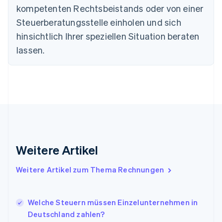
kompetenten Rechtsbeistands oder von einer
Deutsch
English
Estland
Steuerberatungsstelle einholen und sich
English
hinsichtlich Ihrer speziellen Situation beraten
Festlandchina
lassen.
简体中文
English
Finnland
English
Svenska
Frankreich
Français
English
Gibraltar
English
Griechenland
English
Indien
Weitere Artikel
English
Irland
Weitere Artikel zum Thema Rechnungen
English
Italien
Italiano
English
Japan
Welche Steuern müssen Einzelunternehmen in
日本語
English
Deutschland zahlen?
Kanada