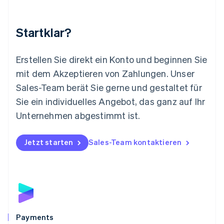
Malta
English
Startklar?
Mexiko
Español
English
Neuseeland
Erstellen Sie direkt ein Konto und beginnen Sie
English
mit dem Akzeptieren von Zahlungen. Unser
Niederlande
Nederlands
English
Sales-Team berät Sie gerne und gestaltet für
Norwegen
Sie ein individuelles Angebot, das ganz auf Ihr
English
Österreich
Unternehmen abgestimmt ist.
Deutsch
English
Polen
Jetzt starten
Sales-Team kontaktieren
English
Portugal
Português
English
Rumänien
English
Schweden
Svenska
English
Schweiz
Payments
Deutsch
Français
Italiano
English