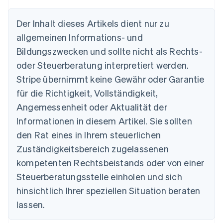
English
Belgien
Der Inhalt dieses Artikels dient nur zu
Nederlands
Français
Deutsch
English
Brasilien
allgemeinen Informations- und
Português
English
Bildungszwecken und sollte nicht als Rechts-
Bulgarien
oder Steuerberatung interpretiert werden.
English
Dänemark
Stripe übernimmt keine Gewähr oder Garantie
English
für die Richtigkeit, Vollständigkeit,
Deutschland
Deutsch
English
Angemessenheit oder Aktualität der
Estland
Informationen in diesem Artikel. Sie sollten
English
Festlandchina
den Rat eines in Ihrem steuerlichen
简体中文
English
Zuständigkeitsbereich zugelassenen
Finnland
kompetenten Rechtsbeistands oder von einer
English
Svenska
Frankreich
Steuerberatungsstelle einholen und sich
Français
English
hinsichtlich Ihrer speziellen Situation beraten
Gibraltar
lassen.
English
Griechenland
English