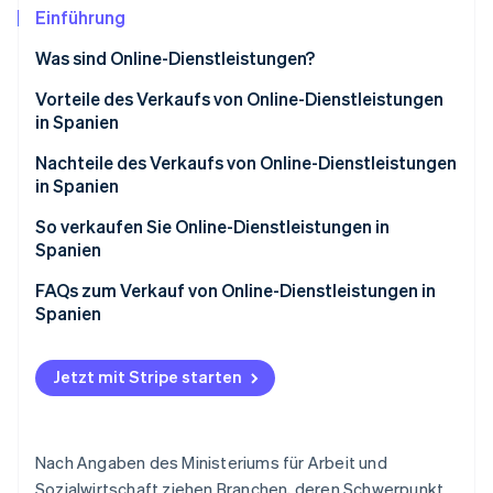
Betrugsprävention
Ecosystem
Einführung
Atlas
Was sind Online-Dienstleistungen?
Start-up-Gründung
Partner
Stripe App-Marktplatz
Climate
Vorteile des Verkaufs von Online-Dienstleistungen
CO₂-Entnahme
in Spanien
Identity
Betriebliche Flexibilität
Nachteile des Verkaufs von Online-Dienstleistungen
Online-Identitätsprüfung
in Spanien
Globale Reichweite
So verkaufen Sie Online-Dienstleistungen in
Prozessautomatisierung
Spanien
Bessere Kontrolle von Daten
Erstellen einer Website, um Online-Dienstleistungen
FAQs zum Verkauf von Online-Dienstleistungen in
Stripe-Sessions 2026
zu verkaufen oder eine externe Plattform zu nutzen
Spanien
Erfahren Sie, wie Stripe Lösungen für die Wirtschaft
Jetzt ansehen
Einrichten eines Payment Gateways
Muss ich eine selbstständige Tätigkeit anmelden
oder ein Unternehmen gründen, um Online-
Jetzt mit Stripe starten
Einhalten rechtlicher und steuerlicher
Dienstleistungen in Spanien zu verkaufen?
Anforderungen
Gibt es Zuschüsse für Unternehmen, die Online-
Nach Angaben des Ministeriums für Arbeit und
Dienstleistungen in Spanien anbieten?
Sozialwirtschaft ziehen Branchen, deren Schwerpunkt