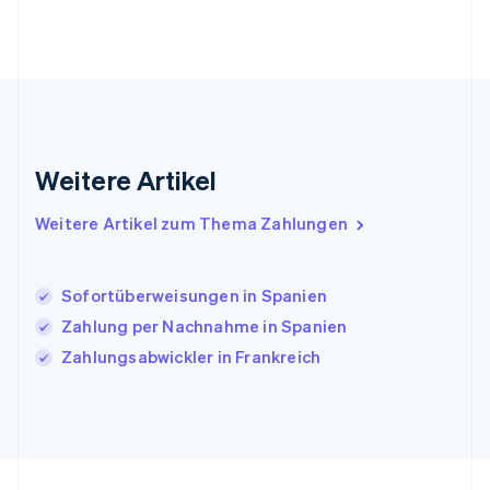
Indien
English
Irland
English
Italien
Italiano
English
Japan
Weitere Artikel
日本語
English
Kanada
Weitere Artikel zum Thema Zahlungen
English
Français
Kroatien
English
Italiano
Lettland
Sofortüberweisungen in Spanien
English
Zahlung per Nachnahme in Spanien
Liechtenstein
Zahlungsabwickler in Frankreich
Deutsch
English
Litauen
English
Luxemburg
Français
Deutsch
English
Malaysia
English
简体中文