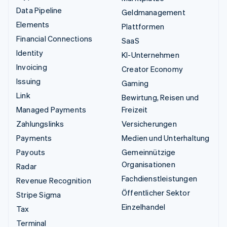
Data Pipeline
Geldmanagement
Elements
Plattformen
Financial Connections
SaaS
Identity
KI-Unternehmen
Invoicing
Creator Economy
Issuing
Gaming
Link
Bewirtung, Reisen und
Managed Payments
Freizeit
Zahlungslinks
Versicherungen
Payments
Medien und Unterhaltung
Payouts
Gemeinnützige
Organisationen
Radar
Fachdienstleistungen
Revenue Recognition
Öffentlicher Sektor
Stripe Sigma
Einzelhandel
Tax
Terminal