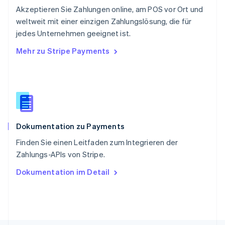
Akzeptieren Sie Zahlungen online, am POS vor Ort und
Singapur
English
简体中文
weltweit mit einer einzigen Zahlungslösung, die für
Slowakei
jedes Unternehmen geeignet ist.
English
Mehr zu Stripe Payments
Slowenien
English
Italiano
Sonderverwaltungsregion Hongkong,
China
English
简体中文
Spanien
Español
English
Dokumentation zu Payments
Thailand
ไทย
English
Finden Sie einen Leitfaden zum Integrieren der
Tschechische Republik
Zahlungs-APIs von Stripe.
English
Ungarn
Dokumentation im Detail
English
Vereinigte Arabische Emirate
English
Vereinigte Staaten
English
Español
简体中文