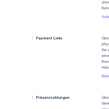
unse
Kund
Sal
Payment Links
Übe
phys
Sie 
eine
Kun
müs
Meh
Präsenzzahlungen
Über
Verk
eine