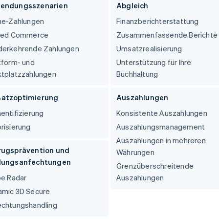
ung
endungsszenarien
Abgleich
ne-Zahlungen
Finanzberichterstattung
fied Commerce
Zusammenfassende Berichte
derkehrende Zahlungen
Umsatzrealisierung
tform- und
Unterstützung für Ihre
tplatzzahlungen
Buchhaltung
atzoptimierung
Auszahlungen
entifizierung
Konsistente Auszahlungen
risierung
Auszahlungsmanagement
Auszahlungen in mehreren
rugsprävention und
Währungen
lungsanfechtungen
Grenzüberschreitende
pe Radar
Auszahlungen
amic 3D Secure
echtungshandling