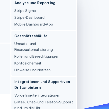
Analyse und Reporting
Stripe Sigma
Stripe-Sessions 2026
Stripe-Dashboard
Erfahren Sie, wie Stripe
Mobile Dashboard-App
Lösungen für die
Wirtschaftsinfrastruktur
für KI aufbaut.
Geschäftsabläufe
Jetzt ansehen
Umsatz- und
Finanzautomatisierung
Rollen und Berechtigungen
Kontosicherheit
Hinweise und Notizen
Integrationen und Support von
Drittanbietern
Vordefinierte Integrationen
E-Mail-, Chat- und Telefon-Support
rund um die Uhr