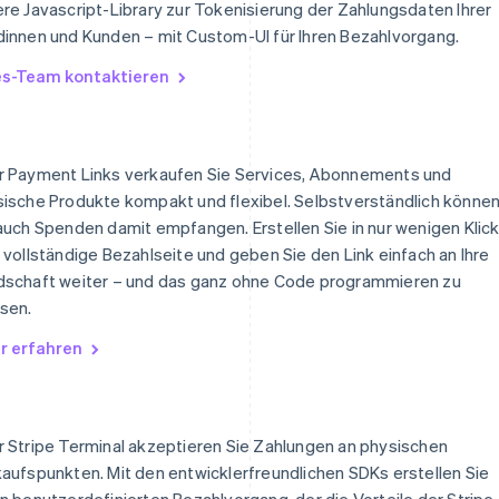
re Javascript-Library zur Tokenisierung der Zahlungsdaten Ihrer
innen und Kunden – mit Custom-UI für Ihren Bezahlvorgang.
es-Team kontaktieren
r Payment Links verkaufen Sie Services, Abonnements und
ische Produkte kompakt und flexibel. Selbstverständlich könne
auch Spenden damit empfangen. Erstellen Sie in nur wenigen Klic
 vollständige Bezahlseite und geben Sie den Link einfach an Ihre
dschaft weiter – und das ganz ohne Code programmieren zu
sen.
r erfahren
 Stripe Terminal akzeptieren Sie Zahlungen an physischen
aufspunkten. Mit den entwicklerfreundlichen SDKs erstellen Sie
n benutzerdefinierten Bezahlvorgang, der die Vorteile der Stripe