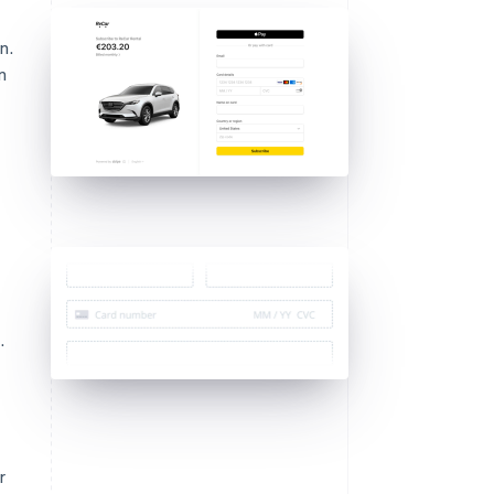
n.
n
.
r