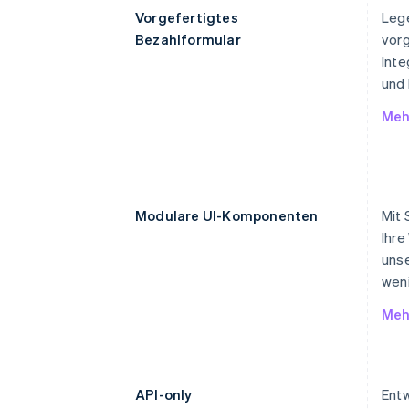
Vorgefertigtes
Lege
Bezahlformular
vorg
Inte
und 
Meh
Modulare UI-Komponenten
Mit 
Ihre
unse
weni
Meh
API-only
Entw