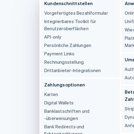
Optimierung der
Datensynchronisier
Kundenschnittstellen
Anw
Autorisierungsraten
Link
Vorgefertigtes Bezahlformular
Onli
Beschleunigter Bezahlvorgang
Integrierbares Toolkit für
Uni
Financial Connections
Verbundene Finanzdaten
Benutzeroberflächen
Wie
API-only
Plat
Persönliche Zahlungen
Mark
Payment Links
Ums
Rechnungsstellung
Auth
Drittanbieter-Integrationen
Auto
Zahlungsoptionen
Bet
Karten
Zah
Digital Wallets
Stri
Banklastschriften und
Dyn
-überweisungen
Anf
Bank Redirects und
Echtzeitzahlungen