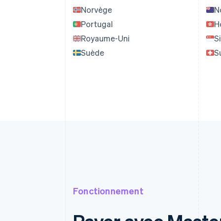
Norvège
N
Portugal
H
Royaume-Uni
S
Suède
S
Fonctionnement