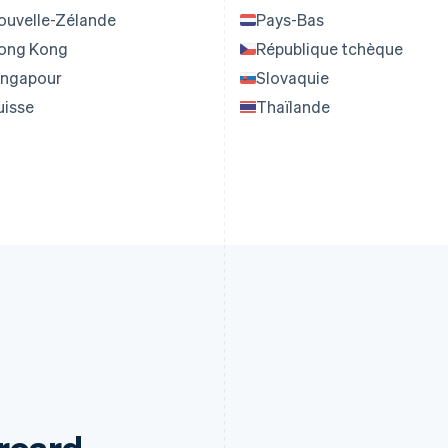
ouvelle-Zélande
Pays-Bas
ong Kong
République tchèque
ingapour
Slovaquie
uisse
Thaïlande