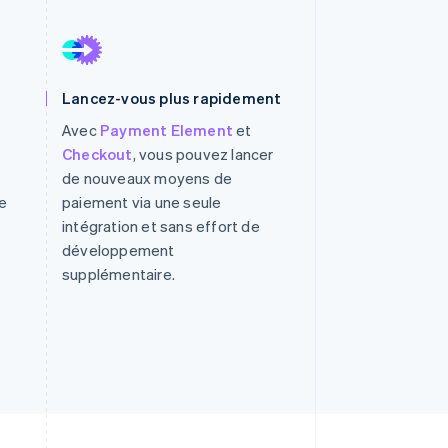
Stripe Sessions 2026
Lancez-vous plus rapidement
Découvrez comment
Stripe construit
Avec
Payment Element
et
l’infrastructure
Checkout
, vous pouvez lancer
économique de l’IA.
de nouveaux moyens de
Regarder la vidéo
e
paiement via une seule
intégration et sans effort de
développement
supplémentaire.