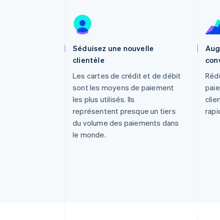
Authorization Boost
Acceptation optimisée
Link
Paiements accélérés
Financial Connections
Comptes financiers associés
Séduisez une nouvelle
Aug
clientèle
con
Les cartes de crédit et de débit
Rédu
sont les moyens de paiement
paie
les plus utilisés. Ils
clie
représentent presque un tiers
rapi
du volume des paiements dans
le monde.