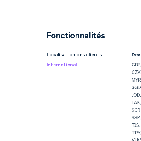
Fonctionnalités
Localisation des clients
Dev
International
GBP, USD, BGN, CAD, HRK, EUR, CZK, DKK, HKD, HUF, JPY, CHF, MYR, MXN, NZD, NOK, PLN, RON, SGD, SEK, THB, AED