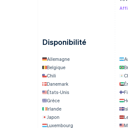
Affi
Disponibilité
Allemagne
A
Belgique
Br
Chili
C
Danemark
É
États-Unis
F
Grèce
H
Irlande
I
Japon
L
Luxembourg
M