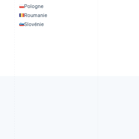
Pologne
Roumanie
Slovénie