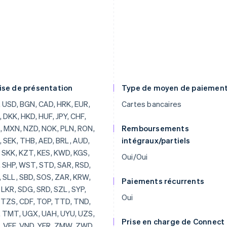
ise de présentation
Type de moyen de paiemen
, BRL, AUD, JOD, SKK, KZT, KES, KWD, KGS, LAK, SHP, WST, STD, SAR, RSD, SCR, SLL, SBD, SOS, ZAR, KRW, SSP, LKR, SDG, SRD, SZL, SYP, TJS, TZS, CDF, TOP, TTD, TND, TRY, TMT, UGX, UAH, UYU, UZS, VUV, VEF, VND, YER, ZMW, ZWD, LVL, LBP, LSL, LRD, LYD, LTL, MOP, MKD, MGF, MWK, MVR, MTL, MRO, MUR, MDL, MNT, MAD, MZN, MMR, NAD, NPR, ANG, NIO, NGN, KPW, OMR, PKR, PAB, PGK, PYG, PEN, PHP, QAR, RUB, RWF, JMD, ILS, IQD, IRR, IDR, ISK, HNL, HTG, GYD, CFA, GNF, QTQ, GIP, GHS, GEL, GMD, XPF, FJD, FKP, EEK, ETB, ERN, SVC, EGP, ECS, DOP, DJF, CUP, CRC, KMF, COP, CNY, CYP, CLP, KYD, CVE, XAF, KHR, BIF, BND, BWP, BAM, BOB, BTN, BMD, XOF, BZD, BYR, BBD,
Cartes bancaires
Remboursements
intégraux/partiels
Oui/Oui
Paiements récurrents
Oui
Prise en charge de Connect