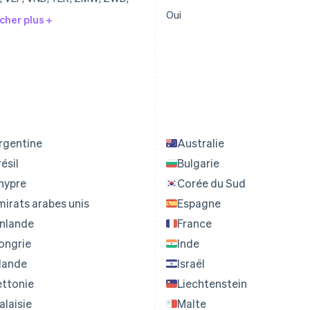
Oui
cher plus
rgentine
Australie
ésil
Bulgarie
hypre
Corée du Sud
mirats arabes unis
Espagne
inlande
France
ongrie
Inde
slande
Israël
ettonie
Liechtenstein
alaisie
Malte