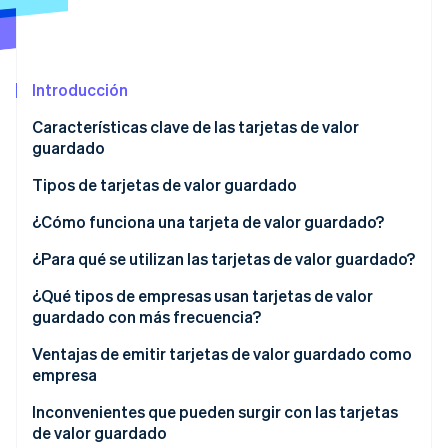
Sector público
Radar
Comercio minorista
Prevención de fraude
Atlas
Introducción
Constitución de una startup
Ecosystem
Climate
Características clave de las tarjetas de valor
Eliminación de dióxido de carbono
Socios
guardado
Stripe App Marketplace
Identity
Tipos de tarjetas de valor guardado
Verificación de identidad en línea
¿Cómo funciona una tarjeta de valor guardado?
¿Para qué se utilizan las tarjetas de valor guardado?
Regalos y gastos personales
¿Qué tipos de empresas usan tarjetas de valor
Stripe Sessions 2026
guardado con más frecuencia?
Descubre cómo Stripe está construyendo la infraestructu
Transporte y viajes
para la IA.
Ventajas de emitir tarjetas de valor guardado como
Ver ahora
Empresa y nóminas
empresa
Educación y vida universitaria
Inconvenientes que pueden surgir con las tarjetas
de valor guardado
Gobierno y programas sociales