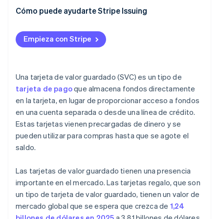
Inconvenientes para los usuarios
Cómo puede ayudarte Stripe Issuing
Inconvenientes para los emisores
Empieza con Stripe
Una tarjeta de valor guardado (SVC) es un tipo de
tarjeta de pago
que almacena fondos directamente
en la tarjeta, en lugar de proporcionar acceso a fondos
en una cuenta separada o desde una línea de crédito.
Estas tarjetas vienen precargadas de dinero y se
pueden utilizar para compras hasta que se agote el
saldo.
Las tarjetas de valor guardado tienen una presencia
importante en el mercado. Las tarjetas regalo, que son
un tipo de tarjeta de valor guardado, tienen un valor de
mercado global que se espera que crezca de
1,24
billones de dólares en 2025
a 3,81 billones de dólares