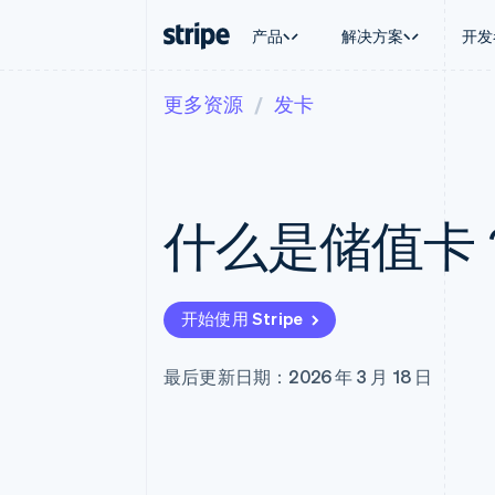
产品
解决方案
开发
更多资源
发卡
按企业阶段
文档
学习
按应用场
支持
支付
营收
大型企业
Stripe 文档
博客
智能体
获取支
Payments
Billing
初创企业
API 参考文档
客户案例
加密货
托管支
在线支付
经常性收入
库与 SDK
指南
电子商
专业服
Managed Payments
Metronome
Stripe Apps
什么是储值卡
嵌入式
备案商家解决方案
按用量计费
财务自
Payment links
Subscriptions
全球化
无代码支付
订阅管理
应用内
Checkout
Invoicing
交易市
预构建支付界面
一次性或定期账单
开始使用 Stripe
资金管
Elements
Tax
平台
灵活的 UI 组件
销售税和增值税自动
SaaS
Payment methods
Revenue Recogniti
最后更新日期：2026 年 3 月 18 日
接入 125+ 种支付方式
会计自动化
Terminal
Stripe Sigma
线下支付
自定义报告
Authorization Boost
Data Pipeline
支付成功率优化
数据同步
Link