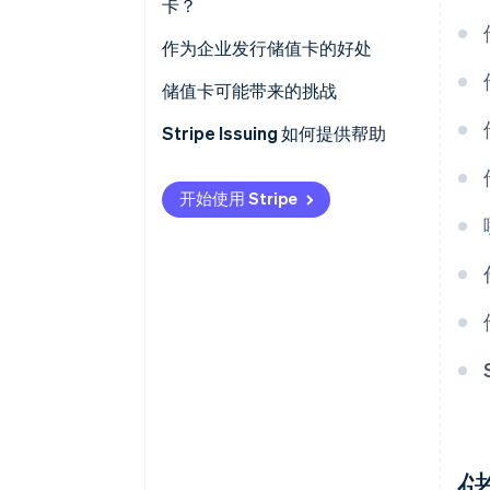
卡？
交通和旅行
作为企业发行储值卡的好处
业务和薪资
储值卡可能带来的挑战
教育与校园生活
用户面临的挑战
Stripe Issuing 如何提供帮助
政府和社会项目
发卡机构面临的挑战
开始使用 Stripe