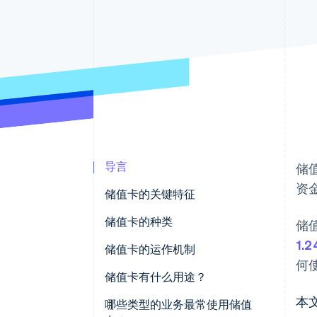
加速结账
导言
储值
资
储值卡的关键特征
储值卡的种类
储
1.
储值卡的运作机制
何
储值卡有什么用途？
本
送礼和个人消费
哪些类型的业务最常使用储值