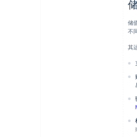
储
不
其