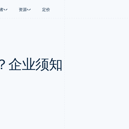
者
资源
定价
景
指南
按行业
公司
资金管理
平台和交易市
商务
持
接受线上付款
AI 企业
产品路线图
Global Payouts
Connect
币
持方案
实施预置结账流程
创作者经济
Sessions 年度大会
向第三方打款
平台支付
务
务
构建平台或交易市场
游戏
招聘
Crypto
？企业须知
金融
管理订阅
酒店、旅游与休闲
资讯中心
钱包、稳定币发行和发卡基础设
动化
提供按用量计费
保险
Stripe Press
施
企业
发行稳定币支持的支付卡
媒体与娱乐
支付
通过智能体配置和管理服务
非营利组织
场
专业服务
理
公共部门
零售
化
on