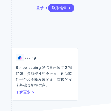
登录
联系销售
资源
生态系统
联系
场
更多
应用集成
合作伙伴
联系销售
Product roadmap
代码示例
Stripe App Marketplace
成为合作伙伴
了解未来规划
开发者博客
API 状态
Radar
欺诈防范
Issuing
Atlas
初创企业注册
Stripe Issuing 发卡量已超过 2.75
亿张，是颠覆性初创公司、创新软
Climate
碳移除
件平台和不断发展的企业首选的发
卡基础设施提供商。
了解更多