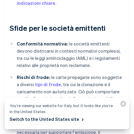
indicazioni chiare
.
Sfide per le società emittenti
Conformità normativa:
le società emittenti
devono districarsi in contesti normativi complessi,
tra cui le leggi antiriciclaggio (AML) e i regolamenti
relativi alle proprietà non reclamate.
Rischi di frode:
le carte prepagate sono soggette
a diversi
tipi di frode
, tra cui la clonazione e il
caricamento non autorizzato. Ciò può comportare
perdite finanziarie e danni alla reputazione della
You’re viewing our website for Italy, but it looks like you’re
società emittente.
in the United States.
Problemi tecnici:
le società emittenti devono
Switch to the United States site
implementare e gestire l'infrastruttura tecnologica
necessaria per supportare l'emissione, il