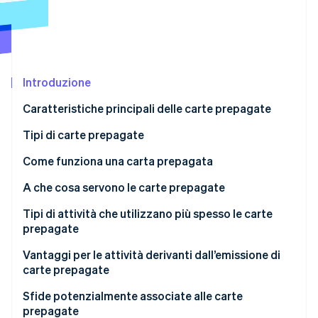
Scopri cosa ti aspetta
Radar
Ecosistema
Prevenzione delle frodi
Partner
Atlas
Stripe App Marketplace
Costituzione di start-up
Introduzione
Climate
Caratteristiche principali delle carte prepagate
Rimozione del carbonio
Tipi di carte prepagate
Identity
Verifica online dell'identità
Come funziona una carta prepagata
A che cosa servono le carte prepagate
Regali e spese personali
Tipi di attività che utilizzano più spesso le carte
prepagate
Stripe Sessions 2026
Trasporti e viaggi
Scopri come Stripe sta costruendo l'infrastruttura economi
Vantaggi per le attività derivanti dall’emissione di
Guarda ora
Attività e retribuzioni
carte prepagate
Istruzione e vita universitaria
Sfide potenzialmente associate alle carte
prepagate