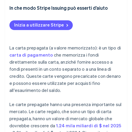
Programmi sociali e della pubblica amministrazione
Sfide per gli utenti
In che modo Stripe Issuing può esserti d’aiuto
Sfide per le società emittenti
Inizia a utilizzare Stripe
La carta prepagata (a valore memorizzato): è un tipo di
carta di pagamento
che memorizza i fondi
direttamente sulla carta, anziché fornire accesso a
fondi presenti in un conto separato o a una linea di
credito. Queste carte vengono precaricate con denaro
e possono essere utilizzate per acquisti fino
all'esaurimento del saldo.
Le carte prepagate hanno una presenza importante sul
mercato. Le carte regalo, che sono un tipo di carta
prepagata, hanno un valore di mercato globale che
dovrebbe crescere da
1.24 mila miliardi di $ nel 2025