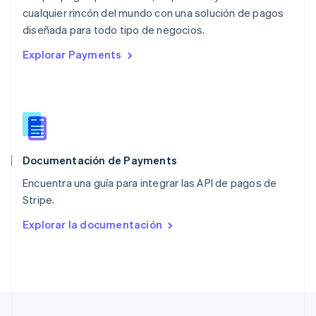
cualquier rincón del mundo con una solución de pagos
Nueva Zelanda
English
diseñada para todo tipo de negocios.
Países Bajos
Explorar Payments
Nederlands
English
Polonia
English
Portugal
Português
English
RAE de Hong Kong, China
English
简体中文
Documentación de Payments
Reino Unido
English
Encuentra una guía para integrar las API de pagos de
República Checa
Stripe.
English
Rumanía
Explorar la documentación
English
Singapur
English
简体中文
Suecia
Svenska
English
Suiza
Deutsch
Français
Italiano
English