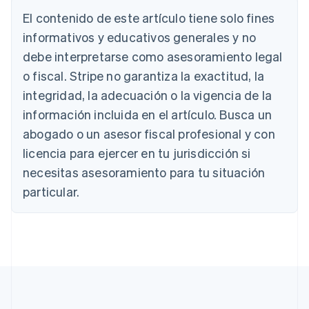
Deutsch
English
El contenido de este artículo tiene solo fines
Australia
English
informativos y educativos generales y no
Austria
debe interpretarse como asesoramiento legal
Deutsch
English
Bélgica
o fiscal. Stripe no garantiza la exactitud, la
Nederlands
Français
Deutsch
English
integridad, la adecuación o la vigencia de la
Brasil
información incluida en el artículo. Busca un
Português
English
Bulgaria
abogado o un asesor fiscal profesional y con
English
licencia para ejercer en tu jurisdicción si
Canadá
necesitas asesoramiento para tu situación
English
Français
China continental
particular.
简体中文
English
Chipre
English
Croacia
English
Italiano
Dinamarca
English
Emiratos Árabes Unidos
English