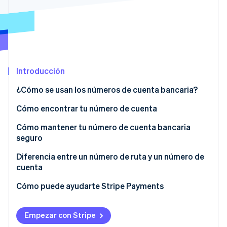
Sector público
Radar
Comercio minorista
Prevención de fraude
Atlas
Constitución de una startup
Ecosystem
Climate
Introducción
Eliminación de dióxido de carbono
Socios
Stripe App Marketplace
Identity
¿Cómo se usan los números de cuenta bancaria?
Verificación de identidad en línea
Cuándo te pedirán tu número de cuenta bancaria
Cómo encontrar tu número de cuenta
Cómo mantener tu número de cuenta bancaria
seguro
Stripe Sessions 2026
Diferencia entre un número de ruta y un número de
Descubre cómo Stripe está construyendo la infraestructu
cuenta
para la IA.
Ver ahora
¿Qué es un número de ruta?
Cómo puede ayudarte Stripe Payments
¿Qué es un número de cuenta?
Empezar con Stripe
Número de cuenta bancaria vs. número de tarjeta de