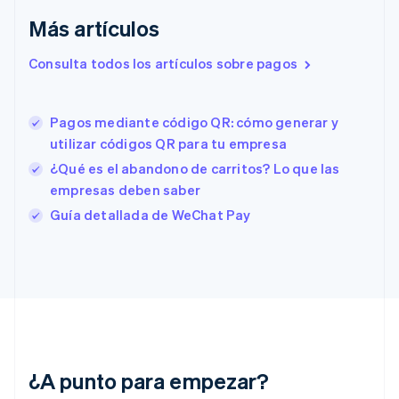
Más artículos
Eslovaquia
English
Eslovenia
Consulta todos los artículos sobre pagos
English
Italiano
España
Español
English
Pagos mediante código QR: cómo generar y
Estados Unidos
utilizar códigos QR para tu empresa
English
Español
简体中文
Estonia
¿Qué es el abandono de carritos? Lo que las
English
empresas deben saber
Finlandia
Guía detallada de WeChat Pay
English
Svenska
Francia
Français
English
Gibraltar
English
Grecia
English
Hungría
English
¿A punto para empezar?
India
English