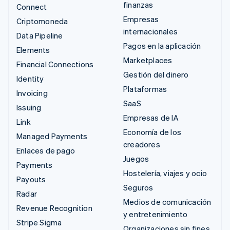
finanzas
Connect
Empresas
Criptomoneda
internacionales
Data Pipeline
Pagos en la aplicación
Elements
Marketplaces
Financial Connections
Gestión del dinero
Identity
Plataformas
Invoicing
SaaS
Issuing
Empresas de IA
Link
Economía de los
Managed Payments
creadores
Enlaces de pago
Juegos
Payments
Hostelería, viajes y ocio
Payouts
Seguros
Radar
Medios de comunicación
Revenue Recognition
y entretenimiento
Stripe Sigma
Organizaciones sin fines