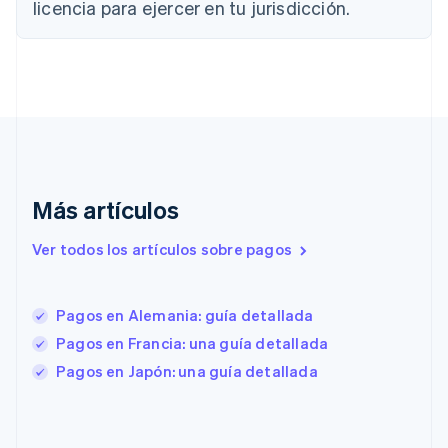
licencia para ejercer en tu jurisdicción.
English
Italiano
Dinamarca
English
Emiratos Árabes Unidos
English
Eslovaquia
English
Eslovenia
English
Italiano
Más artículos
España
Español
English
Estados Unidos
Ver todos los artículos sobre pagos
English
Español
简体中文
Estonia
English
Pagos en Alemania: guía detallada
Finlandia
Pagos en Francia: una guía detallada
English
Svenska
Francia
Pagos en Japón: una guía detallada
Français
English
Gibraltar
English
Grecia