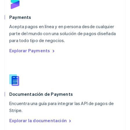
English
México
Español
English
Payments
Noruega
Acepta pagos en línea y en persona desde cualquier
English
parte del mundo con una solución de pagos diseñada
Nueva Zelandia
English
para todo tipo de negocios.
Países Bajos
Explorar Payments
Nederlands
English
Polonia
English
Portugal
Português
English
RAE de Hong Kong, China
English
简体中文
Documentación de Payments
Reino Unido
English
Encuentra una guía para integrar las API de pagos de
República Checa
Stripe.
English
Rumania
Explorar la documentación
English
Singapur