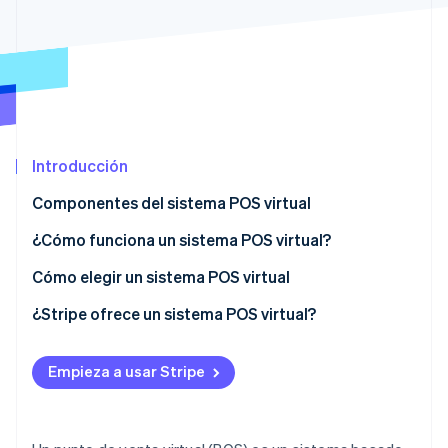
Radar
Prevención de fraude
Ecosistema
Atlas
Constitución de una startup
Socios
Climate
Stripe App Marketplace
Eliminación de dióxido de carbono
Introducción
Identity
Verificación de identidad en línea
Componentes del sistema POS virtual
¿Cómo funciona un sistema POS virtual?
Cómo elegir un sistema POS virtual
Sesiones de Stripe 2026
Fase 1: Evaluación preliminar
¿Stripe ofrece un sistema POS virtual?
Descubre cómo Stripe construye la infraestructura económi
Mirar ahora
Fase 2: Determinación de los requisitos
Empieza a usar Stripe
Fase 3: Análisis de proveedores
Fase 4: Decisión e implementación