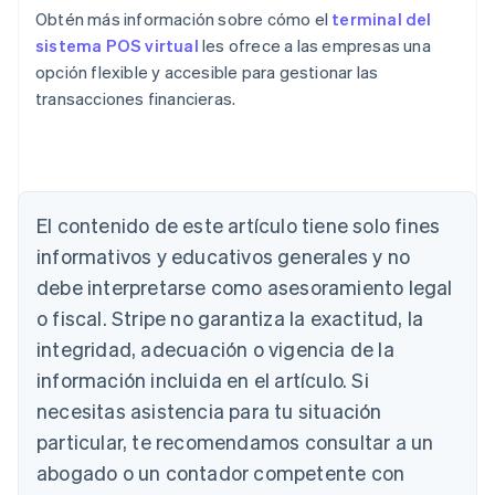
Obtén más información sobre cómo el
terminal del
sistema POS virtual
les ofrece a las empresas una
opción flexible y accesible para gestionar las
Alemania
transacciones financieras.
Deutsch
English
Australia
English
Austria
Deutsch
English
El contenido de este artículo tiene solo fines
Bélgica
Nederlands
Français
Deutsch
English
informativos y educativos generales y no
Brasil
debe interpretarse como asesoramiento legal
Português
English
Bulgaria
o fiscal. Stripe no garantiza la exactitud, la
English
integridad, adecuación o vigencia de la
Canadá
información incluida en el artículo. Si
English
Français
China continental
necesitas asistencia para tu situación
简体中文
English
particular, te recomendamos consultar a un
Chipre
abogado o un contador competente con
English
Croacia