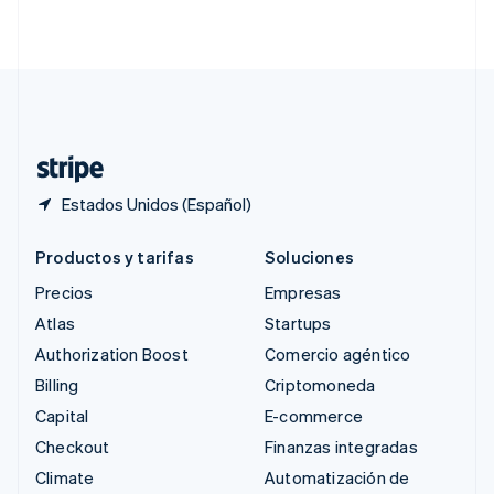
English
简体中文
Suecia
Svenska
English
Suiza
Deutsch
Français
Italiano
English
Tailandia
ไทย
English
Estados Unidos (Español)
Productos y tarifas
Soluciones
Precios
Empresas
Atlas
Startups
Authorization Boost
Comercio agéntico
Billing
Criptomoneda
Capital
E-commerce
Checkout
Finanzas integradas
Climate
Automatización de