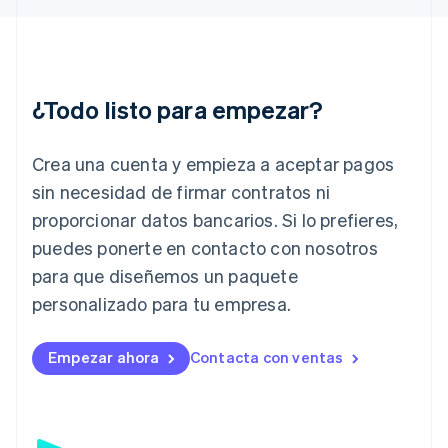
English
Hungría
English
India
English
¿Todo listo para empezar?
Irlanda
English
Crea una cuenta y empieza a aceptar pagos
Italia
Italiano
English
sin necesidad de firmar contratos ni
Japón
proporcionar datos bancarios. Si lo prefieres,
日本語
English
Letonia
puedes ponerte en contacto con nosotros
English
para que diseñemos un paquete
Liechtenstein
personalizado para tu empresa.
Deutsch
English
Lituania
English
Empezar ahora
Contacta con ventas
Luxemburgo
Français
Deutsch
English
Malasia
English
简体中文
Malta