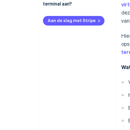
terminal aan?
vir
Fase 2: toewijzing van de
dez
vereisten
van
Aan de slag met Stripe
Fase 3: analyse van leveranciers
Hie
Fase 4: besluit en implementatie
ops
ter
Wat