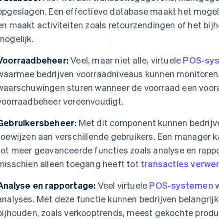
opgeslagen. Een effectieve database maakt het mogeli
en maakt activiteiten zoals retourzendingen of het bij
mogelijk.
Voorraadbeheer:
Veel, maar niet alle, virtuele
POS-sy
waarmee bedrijven voorraadniveaus kunnen monitoren
waarschuwingen sturen wanneer de voorraad een vooraf
voorraadbeheer vereenvoudigt.
Gebruikersbeheer:
Met dit component kunnen bedrijv
toewijzen aan verschillende gebruikers. Een manager 
tot meer geavanceerde functies zoals analyse en rappor
misschien alleen toegang heeft tot
transacties verwe
Analyse en rapportage:
Veel virtuele
POS-systemen
w
analyses. Met deze functie kunnen bedrijven belangrijke
bijhouden, zoals verkooptrends, meest gekochte prod