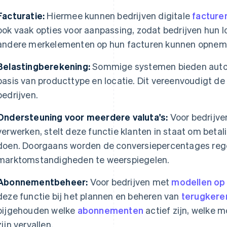
Facturatie:
Hiermee kunnen bedrijven digitale
facture
ook vaak opties voor aanpassing, zodat bedrijven hun 
andere merkelementen op hun facturen kunnen opnem
Belastingberekening:
Sommige systemen bieden autom
basis van producttype en locatie. Dit vereenvoudigt d
bedrijven.
Ondersteuning voor meerdere valuta's:
Voor bedrijve
verwerken, stelt deze functie klanten in staat om betali
doen. Doorgaans worden de conversiepercentages reg
marktomstandigheden te weerspiegelen.
Abonnementbeheer:
Voor bedrijven met
modellen op
deze functie bij het plannen en beheren van
terugkere
bijgehouden welke
abonnementen
actief zijn, welke 
zijn vervallen.