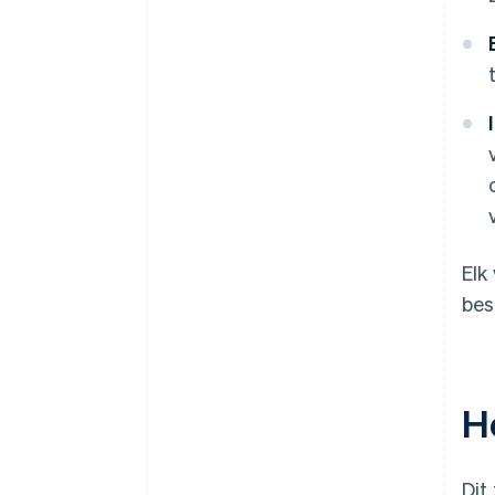
Elk
bes
H
Dit