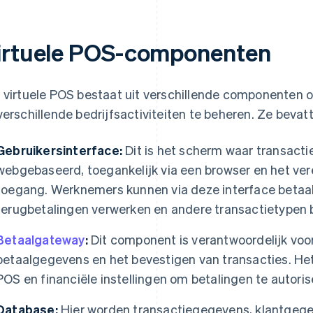
irtuele POS-componenten
 virtuele POS bestaat uit verschillende componenten 
verschillende bedrijfsactiviteiten te beheren. Ze bevat
Gebruikersinterface:
Dit is het scherm waar transacti
webgebaseerd, toegankelijk via een browser en het vere
toegang. Werknemers kunnen via deze interface betaa
terugbetalingen verwerken en andere transactietypen 
Betaalgateway
:
Dit component is verantwoordelijk voor
betaalgegevens en het bevestigen van transacties. He
POS en financiële instellingen om betalingen te autori
Database:
Hier worden transactiegegevens, klantgeg