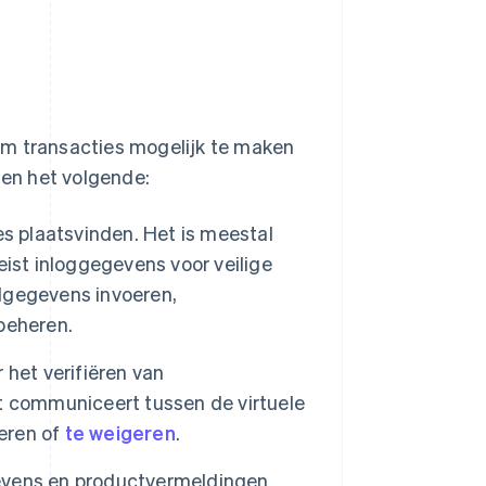
om transacties mogelijk te maken
ten het volgende:
es plaatsvinden. Het is meestal
ist inloggegevens voor veilige
lgegevens invoeren,
beheren.
 het verifiëren van
t communiceert tussen de virtuele
seren of
te weigeren
.
evens en productvermeldingen