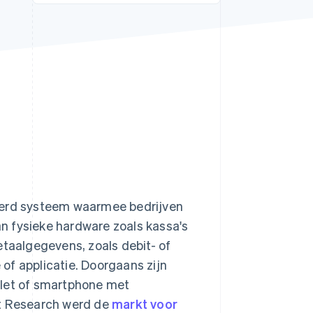
Stripe Sessions 2026
Ontdek hoe Stripe de
economische
infrastructuur voor AI
bouwt.
Nu bekijken
seerd systeem waarmee bedrijven
n fysieke hardware zoals kassa's
etaalgegevens, zoals debit- of
of applicatie. Doorgaans zijn
blet of smartphone met
et Research werd de
markt voor