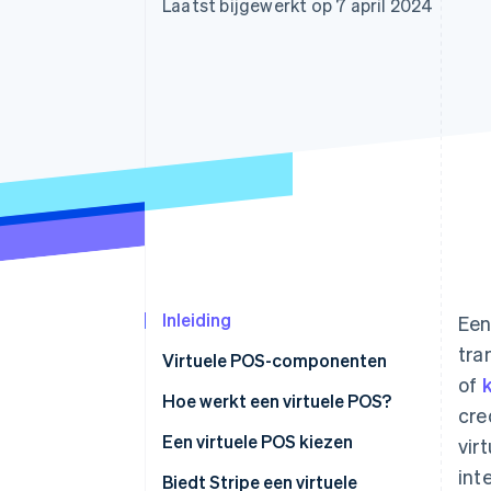
Laatst bijgewerkt op 7 april 2024
Link
Versneld afrekenen
Financial Connections
Data gekoppelde rekeningen
Inleiding
Een
tra
Virtuele POS-componenten
of
Hoe werkt een virtuele POS?
cre
Een virtuele POS kiezen
vir
int
Fase 1: voorlopige beoordeling
Biedt Stripe een virtuele