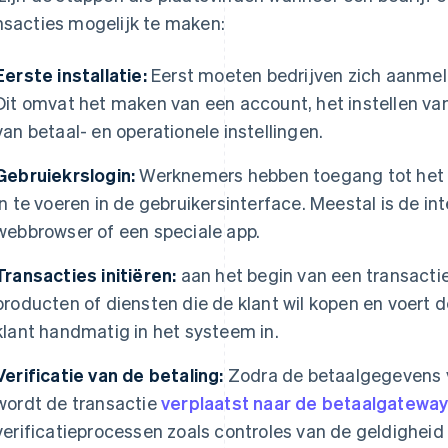
nsacties mogelijk te maken:
Eerste installatie:
Eerst moeten bedrijven zich aanmeld
Dit omvat het maken van een account, het instellen va
van betaal- en operationele instellingen.
Gebruiekrslogin:
Werknemers hebben toegang tot het 
in te voeren in de gebruikersinterface. Meestal is de in
webbrowser of een speciale app.
Transacties initiëren:
aan het begin van een transacti
producten of diensten die de klant wil kopen en voert
klant handmatig in het systeem in.
Verificatie van de betaling:
Zodra de betaalgegevens v
wordt de transactie
verplaatst naar de betaalgatewa
verificatieprocessen zoals controles van de geldigheid