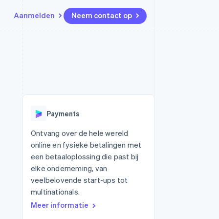
Aanmelden
Neem contact op
Bronnen
Ecosysteem
Contact
marktplaatsen
Meer
App-integraties
Partners
Neem contact op
Product roadmap
Voorbeelden van code
Stripe App Marketplace
Partner worden
Ontdek wat er in het verschiet
or platforms
Developerblog
ligt
r platforms
API-status
financiële
Radar
Payments
Fraudepreventie
tuele kaarten
Atlas
ing
Ontvang over de hele wereld
Oprichting van een start-up
online en fysieke betalingen met
Climate
een betaaloplossing die past bij
CO₂-verwijdering
elke onderneming, van
Identity
veelbelovende start-ups tot
Online identiteitsverificatie
multinationals.
Meer informatie